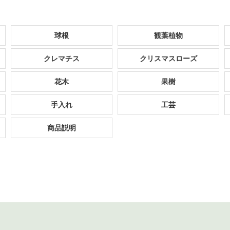
球根
観葉植物
クレマチス
クリスマスローズ
花木
果樹
手入れ
工芸
商品説明