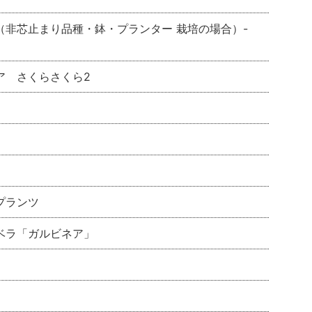
（非芯止まり品種・鉢・プランター 栽培の場合）-
ア さくらさくら2
プランツ
ベラ「ガルビネア」