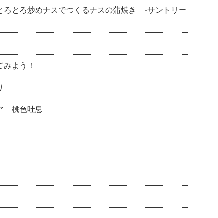
とろとろ炒めナスでつくるナスの蒲焼き -サントリー
てみよう！
り
ア 桃色吐息