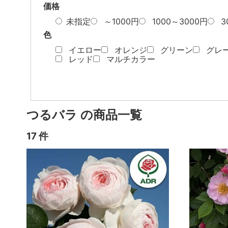
価格
未指定
～1000円
1000～3000円
3
色
イエロー
オレンジ
グリーン
グレ
レッド
マルチカラー
つるバラ の商品一覧
17 件