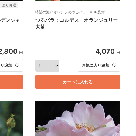
ーより発送
待望の濃いオレンジのつるバラ・ADR受賞
ルデンシャ
つるバラ：コルデス オランジュリー
大苗
2,800
4,070
円
円
入り追加
お気に入り追加
カートに入れる