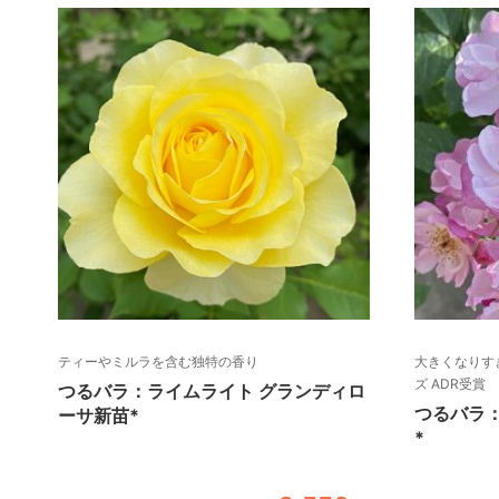
ティーやミルラを含む独特の香り
大きくなりす
ズ ADR受賞
つるバラ：ライムライト グランディロ
つるバラ
ーサ新苗*
*