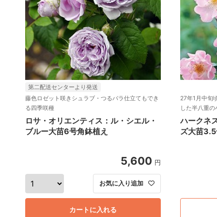
第二配送センターより発送
藤色ロゼット咲きシュラブ・つるバラ仕立てもでき
27年1月中旬
る四季咲種
した半八重の
ロサ・オリエンティス：ル・シエル・
ハークネ
ブルー大苗6号角鉢植え
ズ大苗3.
5,600
円
お気に入り追加
カートに入れる