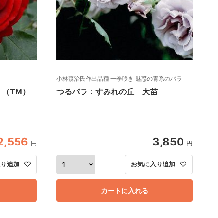
小林森治氏作出品種 一季咲き 魅惑の青系のバラ
（TM）
つるバラ：すみれの丘 大苗
2,556
3,850
円
円
入り追加
お気に入り追加
カートに入れる