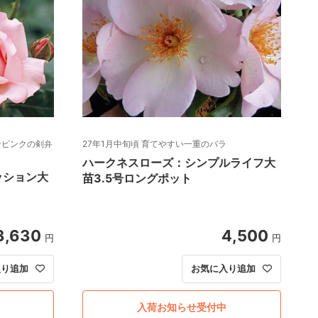
ンピンクの剣弁
27年1月中旬頃 育てやすい一重のバラ
ハークネスローズ：シンプルライフ大
ッション大
苗3.5号ロングポット
3,630
4,500
円
円
入り追加
お気に入り追加
入荷お知らせ受付中