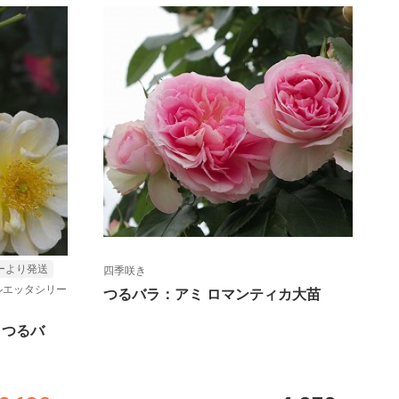
ーより発送
四季咲き
ルエッタシリー
つるバラ：アミ ロマンティカ大苗
）つるバ