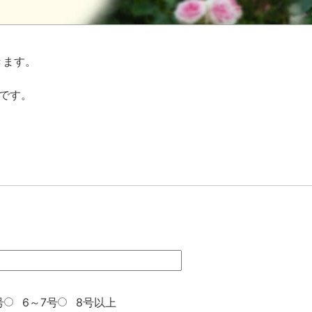
きます。
です。
号
6～7号
8号以上