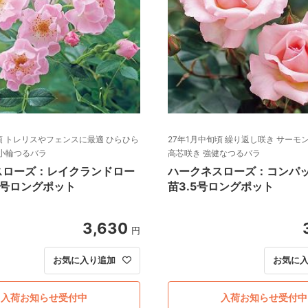
頃 トレリスやフェンスに最適 ひらひら
27年1月中旬頃 繰り返し咲き サーモ
小輪つるバラ
高芯咲き 強健なつるバラ
スローズ：レイクランドロー
ハークネスローズ：コンパ
5号ロングポット
苗3.5号ロングポット
3,630
円
お気に入り追加
お気に
入荷お知らせ受付中
入荷お知らせ受付中