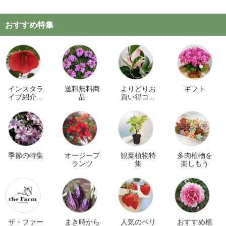
おすすめ特集
インスタラ
送料無料商
よりどりお
ギフト
イブ紹介商
品
買い得コー
品
ナー
季節の特集
オージープ
観葉植物特
多肉植物を
ランツ
集
楽しもう
ザ・ファー
まき時から
人気のベリ
おすすめ植