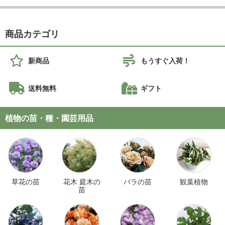
商品カテゴリ
新商品
もうすぐ入荷！
送料無料
ギフト
植物の苗・種・園芸用品
草花の苗
花木 庭木の
バラの苗
観葉植物
苗