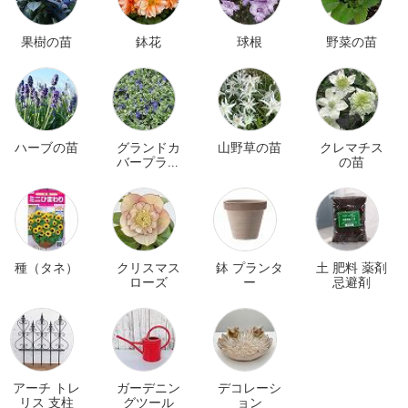
果樹の苗
鉢花
球根
野菜の苗
ハーブの苗
グランドカ
山野草の苗
クレマチス
バープラン
の苗
ツ
種（タネ）
クリスマス
鉢 プランタ
土 肥料 薬剤
ローズ
ー
忌避剤
アーチ トレ
ガーデニン
デコレーシ
リス 支柱
グツール
ョン