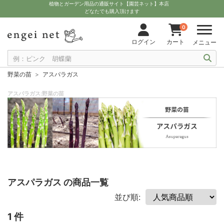
植物とガーデン用品の通販サイト【園芸ネット】本店
どなたでも購入頂けます
0
ログイン
カート
メニュー
野菜の苗
アスパラガス
アスパラガス:野菜の苗
アスパラガス の商品一覧
並び順:
1 件