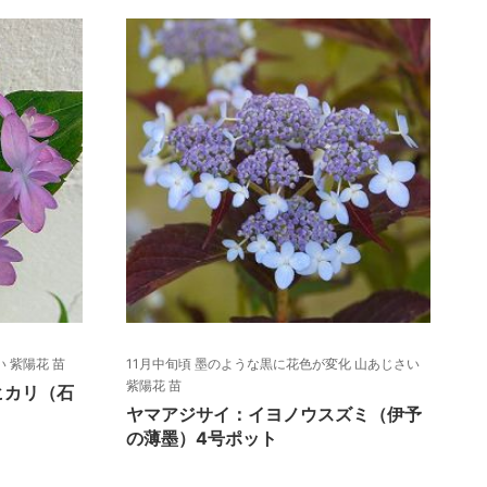
 紫陽花 苗
11月中旬頃 墨のような黒に花色が変化 山あじさい
紫陽花 苗
ヒカリ（石
ヤマアジサイ：イヨノウスズミ（伊予
の薄墨）4号ポット