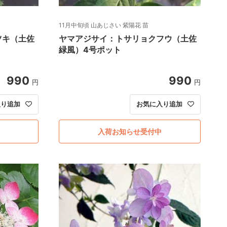
11月中旬頃 山あじさい 紫陽花 苗
ツキ（土佐
ヤマアジサイ：トサリョクフウ（土佐
緑風）4号ポット
990
990
円
円
入り追加
お気に入り追加
入荷お知らせ受付中