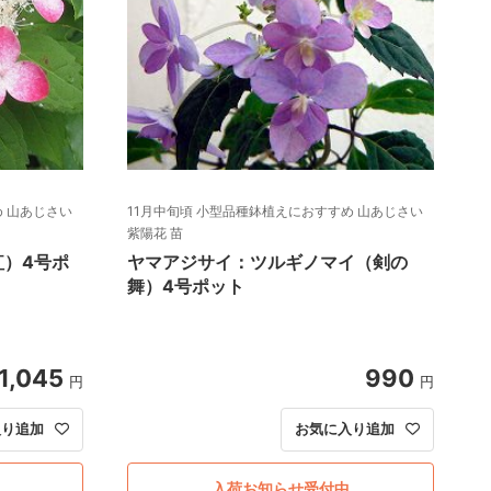
め 山あじさい
11月中旬頃 小型品種鉢植えにおすすめ 山あじさい
紫陽花 苗
紅）4号ポ
ヤマアジサイ：ツルギノマイ（剣の
舞）4号ポット
1,045
990
円
円
入り追加
お気に入り追加
入荷お知らせ受付中