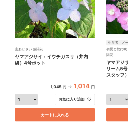
生産者・メ
山あじさい 紫陽花
初夏と秋に咲
陽花
ヤマアジサイ：イウチガスリ（井内
ヤマアジ
絣）4号ポット
リーム5
スタッフ
1,014
1,045
円
円
お気に入り追加
カートに入れる