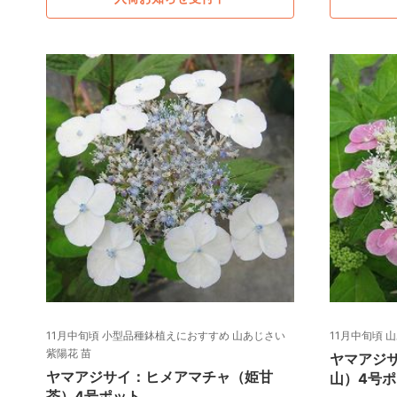
11月中旬頃 小型品種鉢植えにおすすめ 山あじさい
11月中旬頃 
紫陽花 苗
ヤマアジ
ヤマアジサイ：ヒメアマチャ（姫甘
山）4号
茶）4号ポット