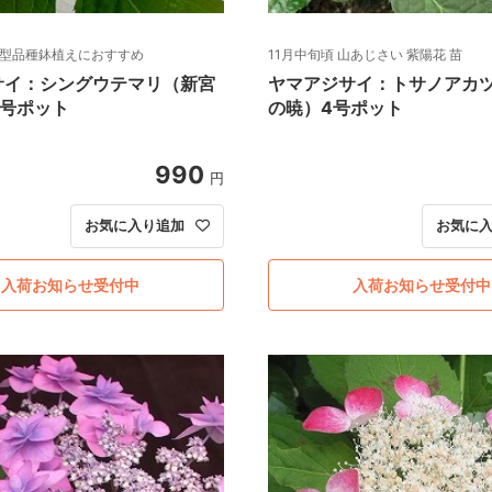
 小型品種鉢植えにおすすめ
11月中旬頃 山あじさい 紫陽花 苗
サイ：シングウテマリ（新宮
ヤマアジサイ：トサノアカ
4号ポット
の暁）4号ポット
990
円
お気に入り追加
お気に
入荷お知らせ受付中
入荷お知らせ受付中