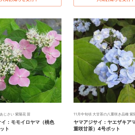
山あじさい 紫陽花 苗
11月中旬頃 大甘茶の八重咲き品種 紫
サイ：モモイロヤマ（桃色
ヤマアジサイ：ヤエザキア
ポット
重咲甘茶）4号ポット