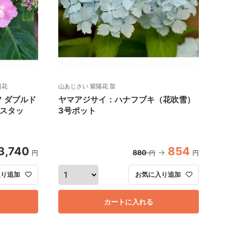
陽花
山あじさい 紫陽花 苗
 ダブルド
ヤマアジサイ：ハナフブキ（花吹雪）
スタッ
3号ポット
3,740
854
880
円
円
円
入り追加
お気に入り追加
カートに入れる