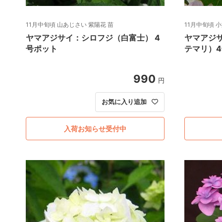
11月中旬頃 山あじさい 紫陽花 苗
11月中旬頃
ヤマアジサイ：シロフジ（白富士） 4
ヤマアジ
号ポット
テマリ）
990
円
お気に入り追加
入荷お知らせ受付中