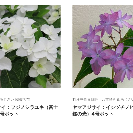
山あじさい 紫陽花 苗
11月中旬頃 細弁・八重咲き 山あじさい
サイ：フジノシラユキ（富士
ヤマアジサイ：イシヅチノ
4号ポット
鎚の光）4号ポット