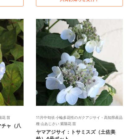
陽花 苗
11月中旬頃 小輪多花性のガクアジサイ・高知県産品
種 山あじさい 紫陽花 苗
マチャ（八
ヤマアジサイ：トサミスズ（土佐美
鈴）4号ポット