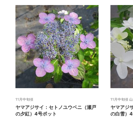
11月中旬頃
11月中旬頃 
ヤマアジサイ：セトノユウベニ（瀬戸
ヤマアジ
の夕紅）4号ポット
の白雪）