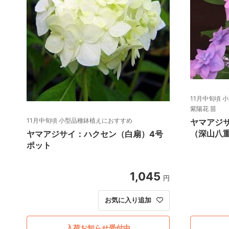
11月中旬頃 
紫陽花 苗
11月中旬頃 小型品種鉢植えにおすすめ
ヤマアジ
（深山八重
ヤマアジサイ：ハクセン（白扇）4号
ポット
1,045
円
お気に入り追加
入荷お知らせ受付中