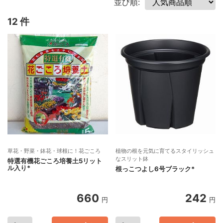
並び順:
12 件
草花・野菜・鉢花・球根に！花ごころ
植物の根を元気に育てるスタイリッシュ
なスリット鉢
特選有機花ごころ培養土5リット
ル入り*
根っこつよし6号ブラック*
660
242
円
円