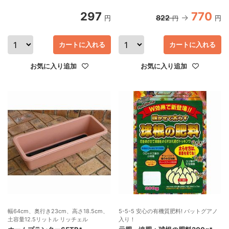
297
770
822
円
円
円
カートに入れる
カートに入れる
お気に入り追加
お気に入り追加
幅64cm、奥行き23cm、高さ18.5cm、
5-5-5 安心の有機質肥料! バットグアノ
土容量12.5リットル リッチェル
入り！