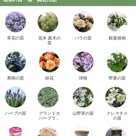
草花の苗
花木 庭木の
バラの苗
観葉植物
苗
果樹の苗
鉢花
球根
野菜の苗
ハーブの苗
グランドカ
山野草の苗
クレマチス
バープラン
の苗
ツ