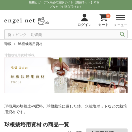
植物とガーデン用品の通販サイト【園芸ネット】本店
どなたでも購入頂けます
0
ログイン
カート
メニュー
球根
球根栽培用資材
球根栽培用資材:球根
球根用の培養土や肥料、球根栽培に適した鉢、水栽培ポットなどの栽培
用資材です。
球根栽培用資材 の商品一覧