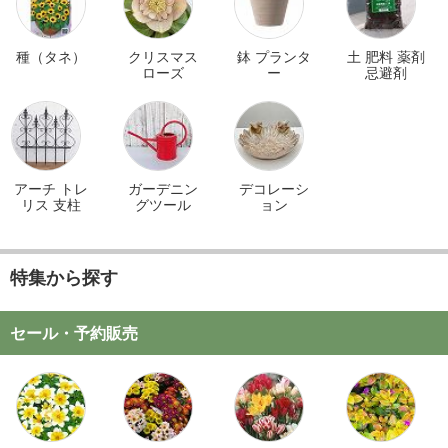
種（タネ）
クリスマス
鉢 プランタ
土 肥料 薬剤
ローズ
ー
忌避剤
アーチ トレ
ガーデニン
デコレーシ
リス 支柱
グツール
ョン
特集から探す
セール・予約販売