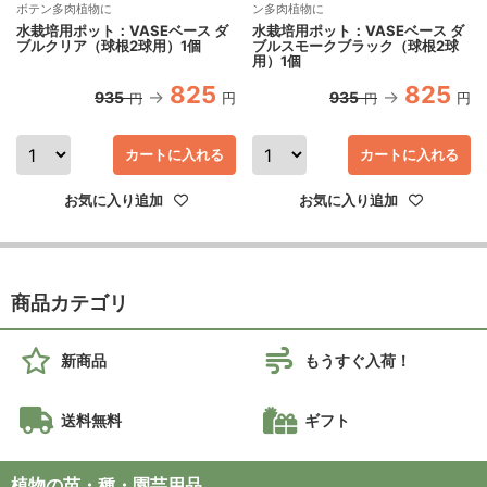
ボテン多肉植物に
ン多肉植物に
水栽培用ポット：VASEベース ダ
水栽培用ポット：VASEベース ダ
ブルクリア（球根2球用）1個
ブルスモークブラック（球根2球
用）1個
825
825
935
935
円
円
円
円
カートに入れる
カートに入れる
お気に入り追加
お気に入り追加
商品カテゴリ
新商品
もうすぐ入荷！
送料無料
ギフト
植物の苗・種・園芸用品