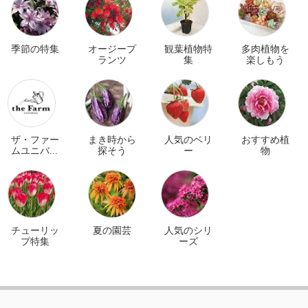
季節の特集
オージープ
観葉植物特
多肉植物を
ランツ
集
楽しもう
ザ・ファー
まき時から
人気のベリ
おすすめ植
ムユニバー
探そう
ー
物
サル オンラ
イン
チューリッ
夏の園芸
人気のシリ
プ特集
ーズ