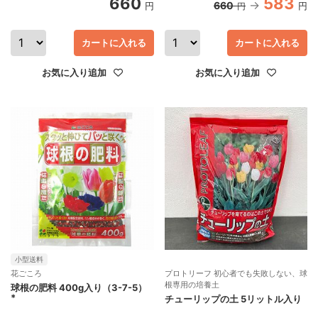
660
583
660
円
円
円
カートに入れる
カートに入れる
お気に入り追加
お気に入り追加
小型送料
花ごころ
プロトリーフ 初心者でも失敗しない、球
根専用の培養土
球根の肥料 400g入り（3-7-5）
*
チューリップの土 5リットル入り