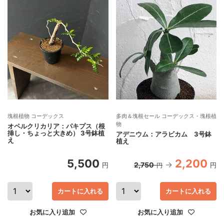
塊根植物 コーデックス
多肉＆塊根セール コーデックス・塊根植
物
オペルクリカリア：パキプス（根
挿し・ちょっと大きめ） 3号鉢植
アデニウム：アラビカム 3号鉢
え
植え
5,500
2,200
2,750
円
円
円
カートに入れる
カートに入れる
お気に入り追加
お気に入り追加