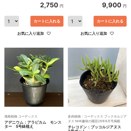
2,750
9,900
円
円
カートに入れる
カートに入れる
お気に入り追加
お気に入り追加
塊根植物 コーデックス
多肉植物・コーデックス ブックホルジア
ヌス NHK趣味の園芸26年8月号掲載
アデニウム：アラビカム モンス
ター 5号鉢植え
チレコドン：ブッコルジアヌス
3号ポット