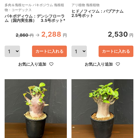
多肉＆塊根セール パキポジウム 塊根植
アリ植物 塊根植物
物・コーデックス
ヒドノフィツム：パプアナム
2.5号ポット
パキポディウム：デンシフローラ
ム（国内実生株） 3.5号ポット*
2,288
2,530
2,860
円
円
円
カートに入れる
カートに入れる
お気に入り追加
お気に入り追加