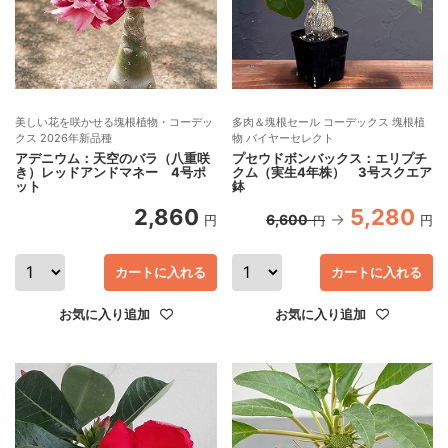
美しい花を咲かせる塊根植物・コーデッ
多肉＆塊根セール コーデックス 塊根植
クス 2026年新品種
物 バイヤーセレクト
アデニウム：天空のバラ（八重咲
プセウドボンバックス：エリプチ
き）レッドアンドマネー 4号ポ
クム（実生4年株） 3号スクエア
ット
鉢
2,860
5,280
6,600
円
円
円
カートに入れる
カートに入れる
お気に入り追加
お気に入り追加