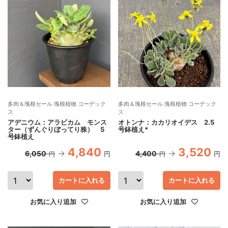
多肉＆塊根セール 塊根植物 コーデック
多肉＆塊根セール 塊根植物 コーデック
ス
ス
アデニウム：アラビカム モンス
オトンナ：カカリオイデス 2.5
ター（ずんぐりぼってり株） 5
号鉢植え*
号鉢植え
4,840
3,520
6,050
4,400
円
円
円
円
カートに入れる
カートに入れる
お気に入り追加
お気に入り追加