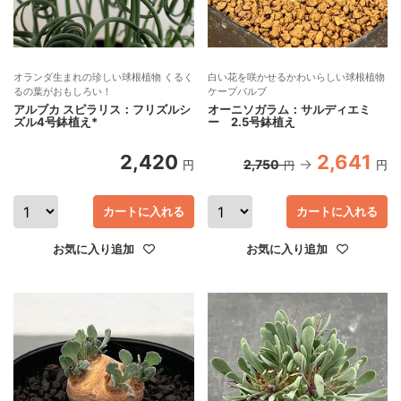
オランダ生まれの珍しい球根植物 くるく
白い花を咲かせるかわいらしい球根植物
るの葉がおもしろい！
ケープバルブ
アルブカ スピラリス：フリズルシ
オーニソガラム：サルディエミ
ズル4号鉢植え*
ー 2.5号鉢植え
2,420
2,641
2,750
円
円
円
カートに入れる
カートに入れる
お気に入り追加
お気に入り追加