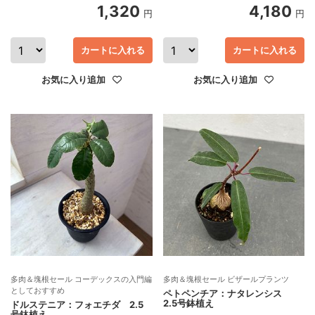
1,320
4,180
円
円
カートに入れる
カートに入れる
お気に入り追加
お気に入り追加
多肉＆塊根セール コーデックスの入門編
多肉＆塊根セール ビザールプランツ
としておすすめ
ペトペンチア：ナタレンシス
2.5号鉢植え
ドルステニア：フォエチダ 2.5
号鉢植え