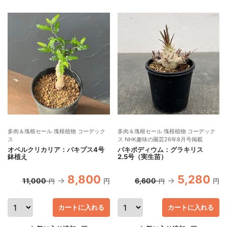
多肉＆塊根セール 塊根植物 コーデック
多肉＆塊根セール 塊根植物 コーデック
ス
ス NHK趣味の園芸26年8月号掲載
オペルクリカリア：パキプス4号
パキポディウム：グラキリス
鉢植え
2.5号（実生苗）
8,800
5,280
11,000
6,600
円
円
円
円
カートに入れる
カートに入れる