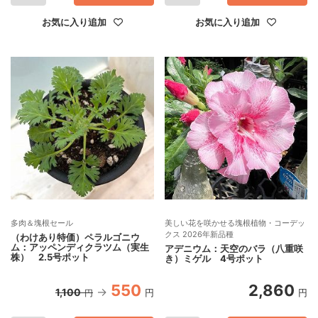
お気に入り追加
お気に入り追加
多肉＆塊根セール
美しい花を咲かせる塊根植物・コーデッ
クス 2026年新品種
（わけあり特価）ペラルゴニウ
ム：アッペンディクラツム（実生
アデニウム：天空のバラ（八重咲
株） 2.5号ポット
き）ミゲル 4号ポット
550
2,860
1,100
円
円
円