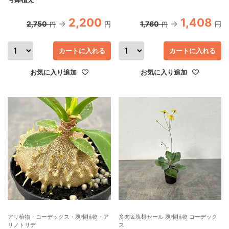
2,200
1,408
2,750
1,760
円
円
円
円
カートに入れる
カートに入れる
お気に入り追加
お気に入り追加
アリ植物・コーデックス・塊根植物・ア
多肉＆塊根セール 塊根植物 コーデック
リノトリデ
ス