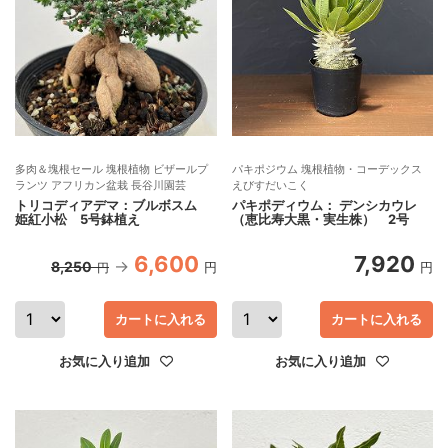
多肉＆塊根セール 塊根植物 ビザールプ
パキポジウム 塊根植物・コーデックス
ランツ アフリカン盆栽 長谷川園芸
えびすだいこく
トリコディアデマ：ブルボスム
パキポディウム： デンシカウレ
姫紅小松 5号鉢植え
（恵比寿大黒・実生株） 2号
6,600
7,920
8,250
円
円
円
カートに入れる
カートに入れる
お気に入り追加
お気に入り追加