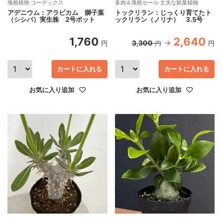
塊根植物 コーデックス
多肉＆塊根セール 丈夫な観葉植物
アデニウム：アラビカム 獅子葉
トックリラン：じっくり育てたト
（シシバ）実生株 2号ポット
ックリラン（ノリナ） 3.5号
1,760
2,640
3,300
円
円
円
カートに入れる
カートに入れる
お気に入り追加
お気に入り追加