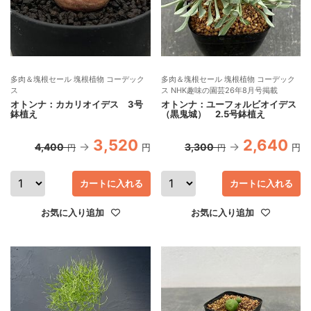
多肉＆塊根セール 塊根植物 コーデック
多肉＆塊根セール 塊根植物 コーデック
ス
ス NHK趣味の園芸26年8月号掲載
オトンナ：カカリオイデス 3号
オトンナ：ユーフォルビオイデス
鉢植え
（黒鬼城） 2.5号鉢植え
3,520
2,640
4,400
3,300
円
円
円
円
カートに入れる
カートに入れる
お気に入り追加
お気に入り追加