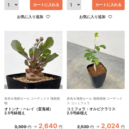
カートに入れる
カートに入れる
お気に入り追加
お気に入り追加
多肉＆塊根セール コーデックス 塊根植
多肉＆塊根セール 塊根植物 コーデック
物
ス コンミフォラ
オトンナ：ヘレイ（蛮鬼城）
コミフォラ：オルビクラリス
2.5号鉢植え
2.5号鉢植え
2,640
2,024
3,300
2,530
円
円
円
円