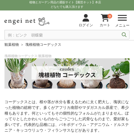
植物とガーデン用品の通販サイト【園芸ネット】本店
どなたでも購入頂けます
0
ログイン
カート
メニュー
観葉植物
塊根植物コーデックス
塊根植物コーデックス:観葉植物
コーデックスとは、根や茎が水分を蓄えるために太く肥大し、塊状にな
った植物の総称です。多くがアフリカ南部やマダガスカル原産で、希少
種もあります。何といってもその個性的なフォルムがたまりません。ぽ
ってりとしたかわいいものからごつごつした武骨なものまで。愛好家も
多いです。代表的な品種には、パキポディウム・アデニウム・ドルステ
ニア・キッコウリュウ・フィランサスなどがあります。