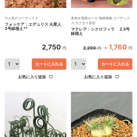
大人気のコーデックス
多肉＆塊根セール 塊根植物 コーデック
ス カクタス長田
フォッケア：エデュリス 火星人
3号鉢植え**
マテレア：シクロフィラ 2.5号
鉢植え
2,750
1,760
2,200
円
円
円
カートに入れる
カートに入れる
お気に入り追加
お気に入り追加