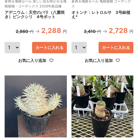
多肉＆塊根セール 美しい花を咲かせる塊
多肉＆塊根セール 塊根植物 コーデック
根植物・コーデックス 2026年新品種
ス
アデニウム：天空のバラ（八重咲
オトンナ：レトロルサ 3号鉢植
き）ピンクシリ 4号ポット
え*
2,288
2,728
2,860
3,410
円
円
円
円
カートに入れる
カートに入れる
お気に入り追加
お気に入り追加