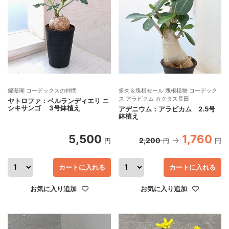
錦珊瑚 コーデックスの仲間
多肉＆塊根セール 塊根植物 コーデック
ス アラビクム カクタス長田
ヤトロファ：ベルランディエリ ニ
シキサンゴ 3号鉢植え
アデニウム：アラビカム 2.5号
鉢植え
5,500
1,760
2,200
円
円
円
カートに入れる
カートに入れる
お気に入り追加
お気に入り追加