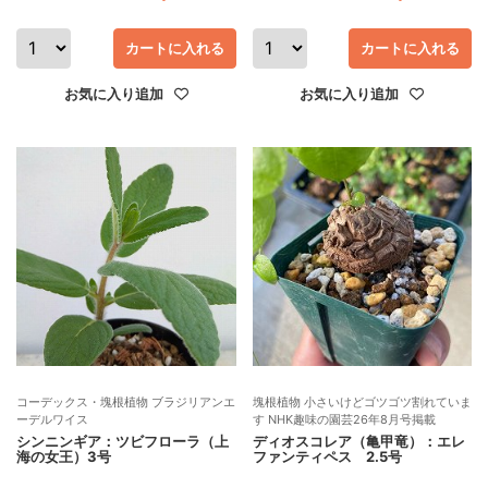
カートに入れる
カートに入れる
お気に入り追加
お気に入り追加
コーデックス・塊根植物 ブラジリアンエ
塊根植物 小さいけどゴツゴツ割れていま
ーデルワイス
す NHK趣味の園芸26年8月号掲載
シンニンギア：ツビフローラ（上
ディオスコレア（亀甲竜）：エレ
海の女王）3号
ファンティペス 2.5号