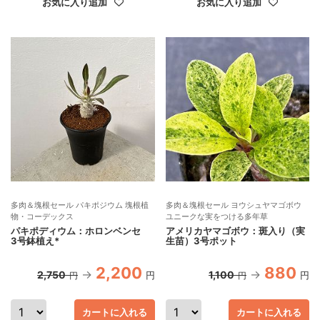
お気に入り追加
お気に入り追加
多肉＆塊根セール パキポジウム 塊根植
多肉＆塊根セール ヨウシュヤマゴボウ
物・コーデックス
ユニークな実をつける多年草
パキポディウム：ホロンベンセ
アメリカヤマゴボウ：斑入り（実
3号鉢植え*
生苗）3号ポット
2,200
880
2,750
1,100
円
円
円
円
カートに入れる
カートに入れる