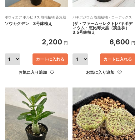
ボウィエア ボルビリス 塊根植物 蒼角殿
パキポジウム 塊根植物・コーデックス
ソウカクデン 3号鉢植え
[ザ・ファームセレクト]パキポデ
ィウム：恵比寿大黒（実生株）
3.5号鉢植え
2,200
6,600
円
円
カートに入れる
カートに入れる
お気に入り追加
お気に入り追加