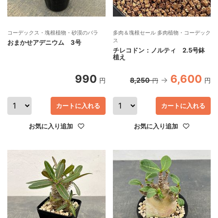
コーデックス・塊根植物・砂漠のバラ
多肉＆塊根セール 多肉植物・コーデック
ス
おまかせアデニウム 3号
チレコドン：ノルティ 2.5号鉢
植え
990
6,600
8,250
円
円
円
カートに入れる
カートに入れる
お気に入り追加
お気に入り追加