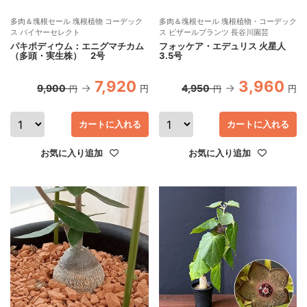
多肉＆塊根セール 塊根植物 コーデック
多肉＆塊根セール 塊根植物・コーデック
ス バイヤーセレクト
ス ビザールプランツ 長谷川園芸
パキポディウム：エニグマチカム
フォッケア・エデュリス 火星人
（多頭・実生株） 2号
3.5号
7,920
3,960
9,900
4,950
円
円
円
円
カートに入れる
カートに入れる
お気に入り追加
お気に入り追加