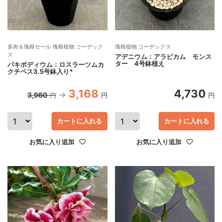
多肉＆塊根セール 塊根植物 コーデック
塊根植物 コーデックス
ス
アデニウム：アラビカム モンス
ター 4号鉢植え
パキポディウム：ロスラーツムカ
クチペス3.5号鉢入り*
3,168
4,730
3,960
円
円
円
カートに入れる
カートに入れる
お気に入り追加
お気に入り追加