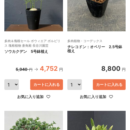
多肉＆塊根セール ボウィエア ボルビリ
多肉植物・コーデックス
ス 塊根植物 蒼角殿 長谷川園芸
チレコドン：オペリー 2.5号鉢
植え
ソウカクデン 5号鉢植え
4,752
8,800
5,940
円
円
円
カートに入れる
カートに入れる
お気に入り追加
お気に入り追加