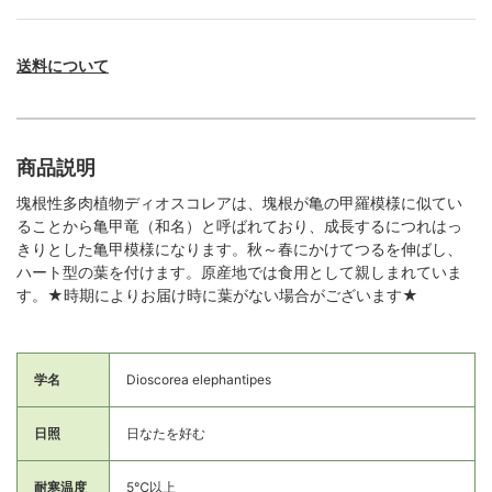
送料について
商品説明
塊根性多肉植物ディオスコレアは、塊根が亀の甲羅模様に似てい
ることから亀甲竜（和名）と呼ばれており、成長するにつれはっ
きりとした亀甲模様になります。秋～春にかけてつるを伸ばし、
ハート型の葉を付けます。原産地では食用として親しまれていま
す。★時期によりお届け時に葉がない場合がございます★
学名
Dioscorea elephantipes
日照
日なたを好む
耐寒温度
5℃以上