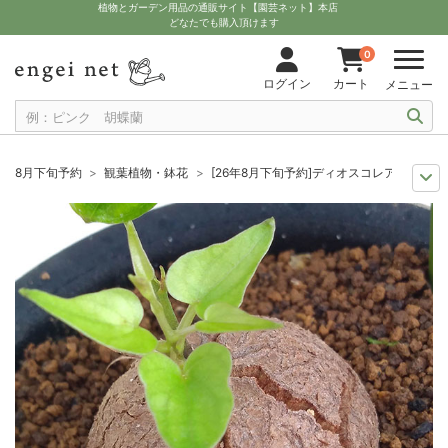
植物とガーデン用品の通販サイト【園芸ネット】本店
どなたでも購入頂けます
0
ログイン
カート
メニュー
8月下旬予約
観葉植物・鉢花
[26年8月下旬予約]ディオスコレア（亀甲
観葉植物特集
ポットサイズ別 3号～3.5号
[26年8月下旬予約]ディオ
観葉植物特集
珍奇植物ビザールプランツ
[26年8月下旬予約]ディオス