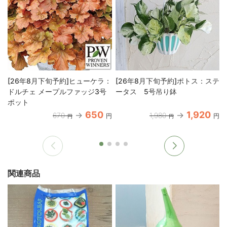
[26年8月下旬予約]ヒューケラ：
[26年8月下旬予約]ポトス：ステ
ドルチェ メープルファッジ3号
ータス 5号吊り鉢
ポット
650
1,920
670
1,980
円
円
円
円
関連商品