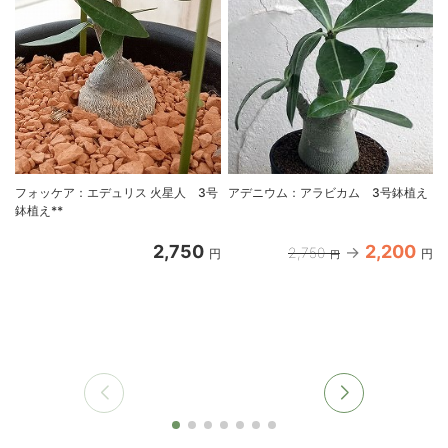
フォッケア：エデュリス 火星人 3号
アデニウム：アラビカム 3号鉢植え
鉢植え**
2,750
2,200
2,750
円
円
円