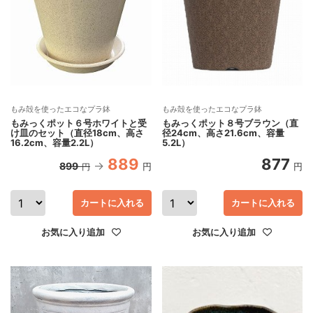
もみ殻を使ったエコなプラ鉢
もみ殻を使ったエコなプラ鉢
もみっくポット８号ブラウン（直
もみっくポット６号ホワイトと受
径24cm、高さ21.6cm、容量
け皿のセット（直径18cm、高さ
5.2L）
16.2cm、容量2.2L）
889
877
899
円
円
円
カートに入れる
カートに入れる
お気に入り追加
お気に入り追加