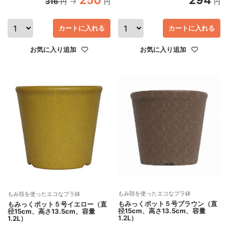
250
294
316
円
円
円
カートに入れる
カートに入れる
お気に入り追加
お気に入り追加
もみ殻を使ったエコなプラ鉢
もみ殻を使ったエコなプラ鉢
もみっくポット５号ブラウン（直
もみっくポット５号イエロー（直
径15cm、高さ13.5cm、容量
径15cm、高さ13.5cm、容量
1.2L）
1.2L）