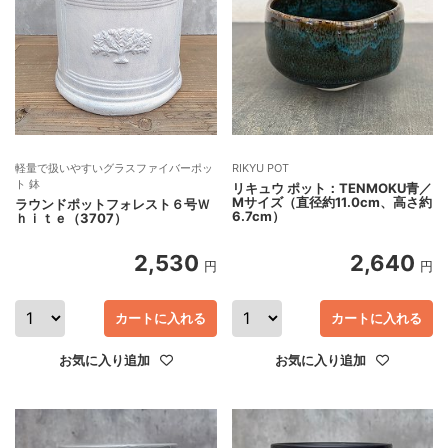
軽量で扱いやすいグラスファイバーポッ
RIKYU POT
ト 鉢
リキュウ ポット：TENMOKU青／
Mサイズ（直径約11.0cm、高さ約
ラウンドポットフォレスト６号Ｗ
6.7cm）
ｈｉｔｅ（3707）
2,530
2,640
円
円
カートに入れる
カートに入れる
お気に入り追加
お気に入り追加