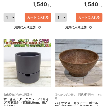
1,540
1,540
円
円
カートに入れる
カートに入れる
お気に入り追加
お気に入り追加
食虫植物のための陶器鉢
ほのかに杉の香り！間伐材利用のエコな
鉢
すーさん：ダークグレー／Sサイ
ズ 穴有皿付（直径8.0cm、高さ
バイオマス・セラアートボール
8.5cm）