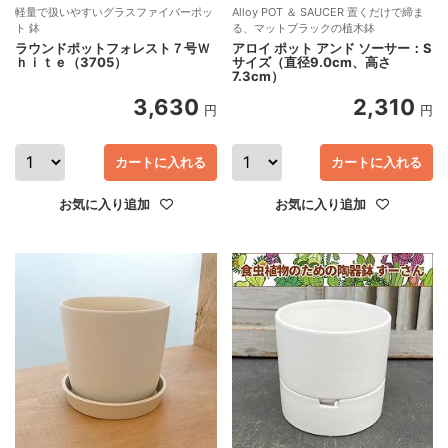
軽量で扱いやすいグラスファイバーポッ
Alloy POT ＆ SAUCER 置くだけで締ま
ト 鉢
る、マットブラックの植木鉢
ラウンドポットフォレスト７号Ｗ
アロイ ポット アンド ソーサー：S
ｈｉｔｅ（3705）
サイズ（直径9.0cm、高さ
7.3cm）
3,630
2,310
円
円
カートに入れる
カートに入れる
お気に入り追加
お気に入り追加