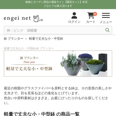
植物とガーデン用品の通販サイト【園芸ネット】本店
どなたでも購入頂けます
0
ログイン
カート
メニュー
鉢 プランター
軽量で丈夫な小・中型鉢
軽量で丈夫な小・中型鉢:鉢 プランター
最近の樹脂やグラスファイバーを原料とする鉢は、その造形の美しさや
丈夫さで、目を見張るほどの進化をとげています。
色合いや原料素材はさまざま。お庭にぴったりのものを探してくださ
い。
軽量で丈夫な小・中型鉢 の商品一覧