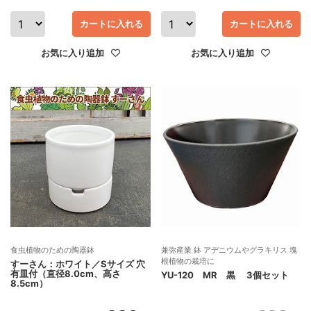
カートに入れる
カートに入れる
お気に入り追加
お気に入り追加
食虫植物のための陶器鉢
兼弥産業 鉢 アデニウムやグラキリス 塊
根植物の栽培に
すーさん：ホワイト／Sサイズ 穴
有皿付（直径8.0cm、高さ
YU-120 MR 黒 3個セット
8.5cm）