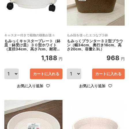
キャスター付きで植物の移動が楽々
もみ殻を使ったエコなプラ鉢
もみっくキャスタープレート（鉢
もみっくプランター３２型ブラウ
皿・鉢受け皿）３０型ホワイト
ン（幅34cm、奥行き16cm、高
（直径34cm、高さ7cm、耐荷重
さ20cm、容量2.3L）
約40kg）
1,188
968
円
円
カートに入れる
カートに入れる
お気に入り追加
お気に入り追加