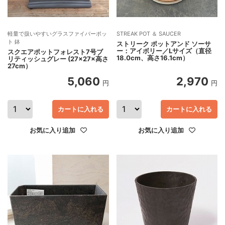
軽量で扱いやすいグラスファイバーポッ
STREAK POT ＆ SAUCER
ト 鉢
ストリーク ポットアンド ソーサ
ー：アイボリー／Lサイズ（直径
スクエアポットフォレスト7号ブ
18.0cm、高さ16.1cm）
リティッシュグレー (27×27×高さ
27cm）
5,060
2,970
円
円
カートに入れる
カートに入れる
お気に入り追加
お気に入り追加