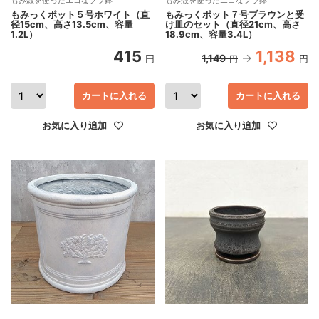
もみ殻を使ったエコなプラ鉢
もみ殻を使ったエコなプラ鉢
もみっくポット５号ホワイト（直
もみっくポット７号ブラウンと受
径15cm、高さ13.5cm、容量
け皿のセット（直径21cm、高さ
1.2L）
18.9cm、容量3.4L）
415
1,138
1,149
円
円
円
カートに入れる
カートに入れる
お気に入り追加
お気に入り追加