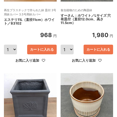
再生プラスチックで作られた鉢 皿付 3号
食虫植物のための陶器鉢
用鉢カバー 3.5号用鉢カバー
すーさん：ホワイト／Lサイズ 穴
有皿付（直径12.0cm、高さ
エステリ11L（直径11cm）ホワイ
11.5cm）
ト／83102
968
1,980
円
円
カートに入れる
カートに入れる
お気に入り追加
お気に入り追加