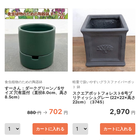
食虫植物のための陶器鉢
軽量で扱いやすいグラスファイバーポッ
ト 鉢
すーさん：ダークグリーン／Sサ
イズ 穴有皿付（直径8.0cm、高さ
スクエアポットフォレスト6号ブ
8.5cm）
リティッシュグレー (22×22×高さ
22cm）（3745）
702
2,970
880
円
円
円
カートに入れる
カートに入れる