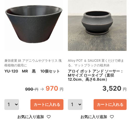
兼弥産業 鉢 アデニウムやグラキリス 塊
Alloy POT ＆ SAUCER 置くだけで締ま
根植物の栽培に
る、マットブラックの植木鉢
YU-120 MR 黒 10個セット
アロイ ポット アンド ソーサー：
Mサイズ ロータイプ（直径
12.0cm、高さ6.8cm）
970
3,520
990
円
円
円
カートに入れる
カートに入れる
お気に入り追加
お気に入り追加