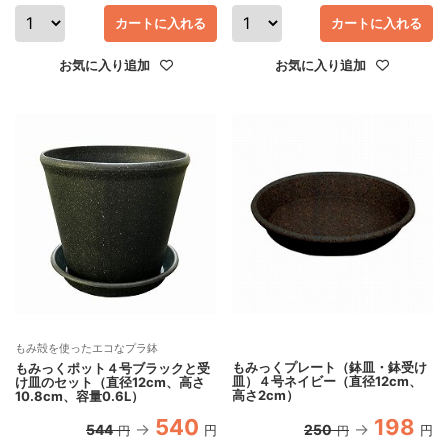
カートに入れる
カートに入れる
お気に入り追加
お気に入り追加
もみ殻を使ったエコなプラ鉢
もみっくプレート（鉢皿・鉢受け
もみっくポット４号ブラックと受
皿）４号ネイビー（直径12cm、
け皿のセット（直径12cm、高さ
高さ2cm）
10.8cm、容量0.6L）
540
198
544
250
円
円
円
円