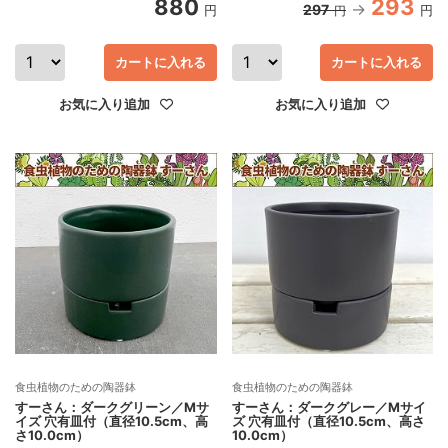
880
293
297
円
円
円
カートに入れる
カートに入れる
お気に入り追加
お気に入り追加
食虫植物のための陶器鉢
食虫植物のための陶器鉢
すーさん：ダークグリーン／Mサ
すーさん：ダークグレー／Mサイ
イズ 穴有皿付（直径10.5cm、高
ズ 穴有皿付（直径10.5cm、高さ
さ10.0cm）
10.0cm）