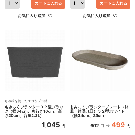
カートに入れる
カートに入れる
お気に入り追加
お気に入り追加
もみ殻を使ったエコなプラ鉢
もみっくプランター３２型ブラッ
もみっくプランタープレート（鉢
ク（幅34cm、奥行き16cm、高
皿・鉢受け皿）３２型ホワイト
さ20cm、容量2.3L）
（幅34cm、25cm）
1,045
499
602
円
円
円