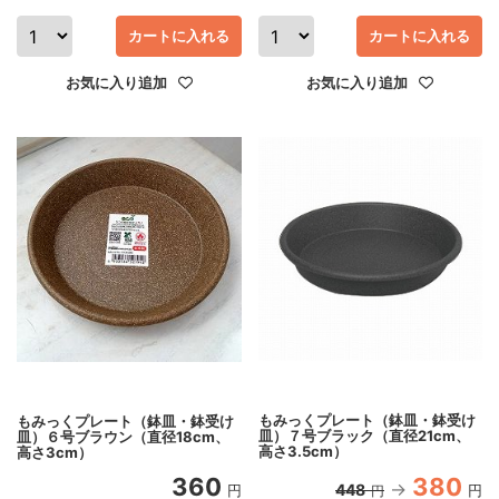
カートに入れる
カートに入れる
お気に入り追加
お気に入り追加
もみっくプレート（鉢皿・鉢受け
もみっくプレート（鉢皿・鉢受け
皿）７号ブラック（直径21cm、
皿）６号ブラウン（直径18cm、
高さ3.5cm）
高さ3cm）
360
380
448
円
円
円