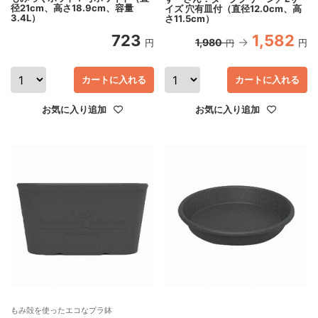
径21cm、高さ18.9cm、容量
イズ 穴有皿付（直径12.0cm、高
3.4L）
さ11.5cm）
723
1,582
1,980
円
円
円
カートに入れる
カートに入れる
お気に入り追加
お気に入り追加
もみ殻を使ったエコなプラ鉢