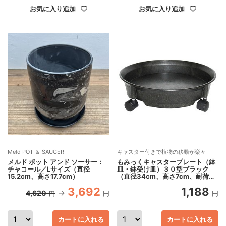
お気に入り追加
お気に入り追加
Meld POT ＆ SAUCER
キャスター付きで植物の移動が楽々
メルド ポット アンド ソーサー：
もみっくキャスタープレート（鉢
チャコール／Lサイズ（直径
皿・鉢受け皿）３０型ブラック
15.2cm、高さ17.7cm）
（直径34cm、高さ7cm、耐荷重
約40kg）
3,692
1,188
4,620
円
円
円
カートに入れる
カートに入れる