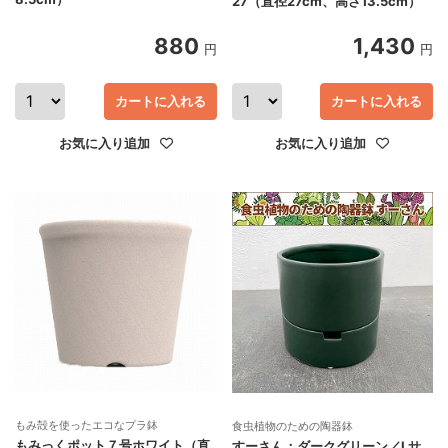
27（直径27cm、高さ13.5cm）
880
1,430
円
円
カートに入れる
カートに入れる
お気に入り追加
お気に入り追加
もみ殻を使ったエコなプラ鉢
食虫植物のための陶器鉢
もみっくポット７号ホワイト（直
すーさん：ダークグリーン／Lサ