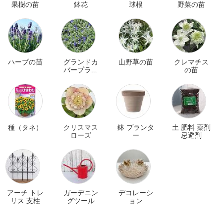
果樹の苗
鉢花
球根
野菜の苗
ハーブの苗
グランドカ
山野草の苗
クレマチス
バープラン
の苗
ツ
種（タネ）
クリスマス
鉢 プランタ
土 肥料 薬剤
ローズ
ー
忌避剤
アーチ トレ
ガーデニン
デコレーシ
リス 支柱
グツール
ョン