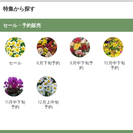
特集から探す
セール・予約販売
セール
8月下旬予約
9月中下旬予
10月中下旬
約
予約
11月中下旬
12月上中旬
予約
予約