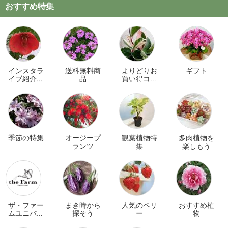
おすすめ特集
インスタラ
送料無料商
よりどりお
ギフト
イブ紹介商
品
買い得コー
品
ナー
季節の特集
オージープ
観葉植物特
多肉植物を
ランツ
集
楽しもう
ザ・ファー
まき時から
人気のベリ
おすすめ植
ムユニバー
探そう
ー
物
サル オンラ