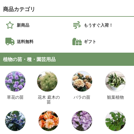
商品カテゴリ
新商品
もうすぐ入荷！
送料無料
ギフト
植物の苗・種・園芸用品
草花の苗
花木 庭木の
バラの苗
観葉植物
苗