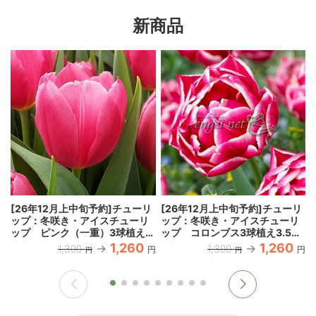
新商品
[26年12月上中旬予約]チューリ
[26年12月上中旬予約]チューリ
ップ：冬咲き・アイスチューリ
ップ：冬咲き・アイスチューリ
ップ ピンク（一重）3球植え
ップ コロンブス3球植え3.5号
3.5号ポット
ポット
1,260
1,260
1,300
1,300
円
円
円
円