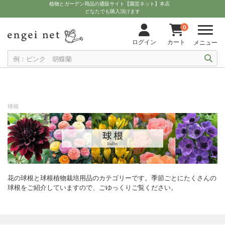
植物とガーデン用品の通販サイト【園芸ネット】本店
どなたでも購入頂けます
0
ログイン
カート
メニュー
球根
花の球根と球根植物栽培用品のカテゴリーです。季節ごとにたくさんの
球根をご紹介していますので、ごゆっくりご覧ください。