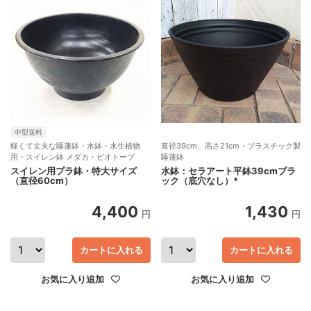
中型送料
軽くて丈夫な睡蓮鉢・水鉢・水生植物
直径39cm、高さ21cm・プラスチック製
用・スイレン鉢 メダカ・ビオトープ
睡蓮鉢
スイレン用プラ鉢・特大サイズ
水鉢：セラアート平鉢39cmブラ
（直径60cm）
ック（底穴なし）*
4,400
1,430
円
円
カートに入れる
カートに入れる
お気に入り追加
お気に入り追加