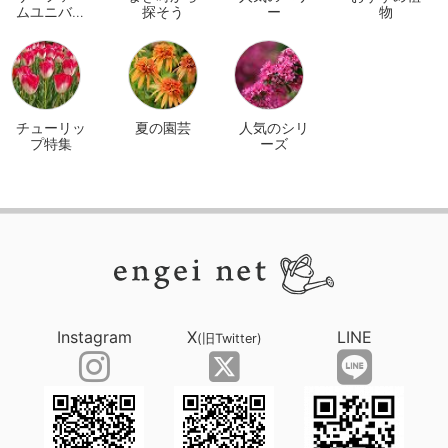
ムユニバー
探そう
ー
物
サル オンラ
イン
チューリッ
夏の園芸
人気のシリ
プ特集
ーズ
Instagram
X
LINE
(旧Twitter)