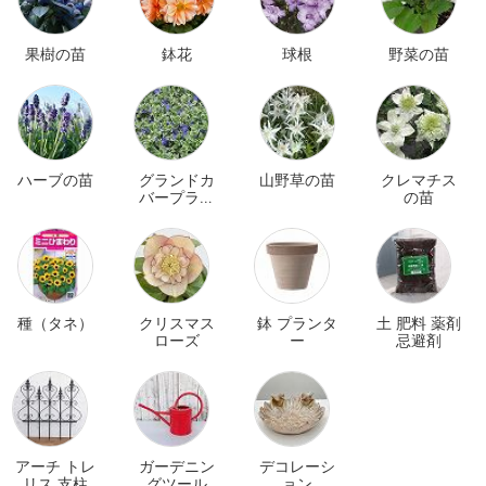
果樹の苗
鉢花
球根
野菜の苗
ハーブの苗
グランドカ
山野草の苗
クレマチス
バープラン
の苗
ツ
種（タネ）
クリスマス
鉢 プランタ
土 肥料 薬剤
ローズ
ー
忌避剤
アーチ トレ
ガーデニン
デコレーシ
リス 支柱
グツール
ョン