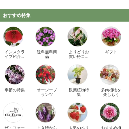
おすすめ特集
インスタラ
送料無料商
よりどりお
ギフト
イブ紹介商
品
買い得コー
品
ナー
季節の特集
オージープ
観葉植物特
多肉植物を
ランツ
集
楽しもう
ザ・ファー
まき時から
人気のベリ
おすすめ植