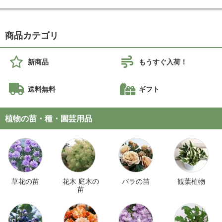
商品カテゴリ
新商品
もうすぐ入荷！
送料無料
ギフト
植物の苗・種・園芸用品
草花の苗
花木 庭木の
バラの苗
観葉植物
苗