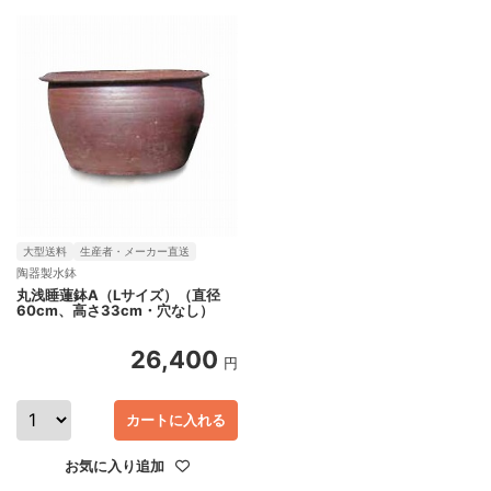
大型送料
生産者・メーカー直送
陶器製水鉢
丸浅睡蓮鉢A（Lサイズ）（直径
60cm、高さ33cm・穴なし）
26,400
円
カートに入れる
お気に入り追加