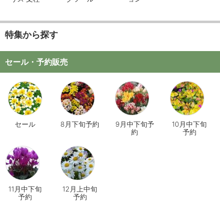
特集から探す
セール・予約販売
セール
8月下旬予約
9月中下旬予
10月中下旬
約
予約
11月中下旬
12月上中旬
予約
予約