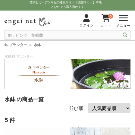
植物とガーデン用品の通販サイト【園芸ネット】本店
どなたでも購入頂けます
0
ログイン
カート
メニュー
鉢 プランター
水鉢
水鉢:鉢 プランター
水鉢 の商品一覧
並び順:
5 件