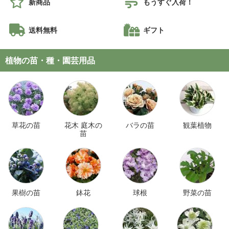
新商品
もうすぐ入荷！
送料無料
ギフト
植物の苗・種・園芸用品
草花の苗
花木 庭木の
バラの苗
観葉植物
苗
果樹の苗
鉢花
球根
野菜の苗