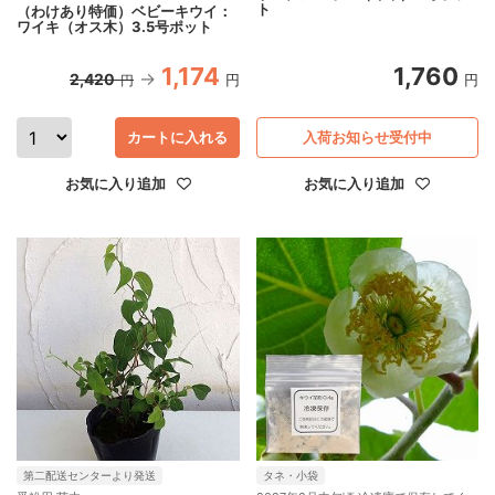
ト
（わけあり特価）ベビーキウイ：
ワイキ（オス木）3.5号ポット
1,174
1,760
2,420
円
円
円
カートに入れる
入荷お知らせ受付中
お気に入り追加
お気に入り追加
第二配送センターより発送
タネ・小袋