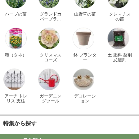
ハーブの苗
グランドカ
山野草の苗
クレマチス
バープラン
の苗
ツ
種（タネ）
クリスマス
鉢 プランタ
土 肥料 薬剤
ローズ
ー
忌避剤
アーチ トレ
ガーデニン
デコレーシ
リス 支柱
グツール
ョン
特集から探す