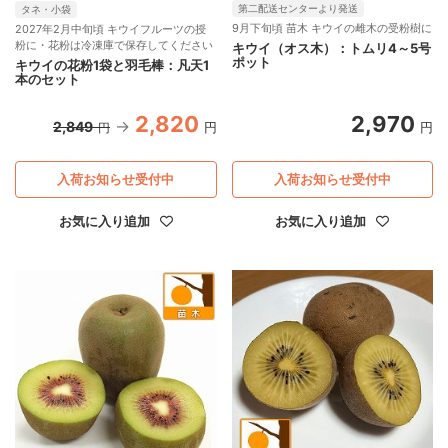
第二配送センターより発送
タネ・小袋
9月下旬頃 苗木 キウイの雌木の受粉樹に
2027年2月中旬頃 キウイフルーツの授
粉に・花粉は冷凍庫で保存してください
キウイ（オス木）：トムリ4～5号
ポット
キウイの花粉1袋と羽毛棒：凡天1
本のセット
2,820
2,970
2,849
円
円
円
入荷お知らせ受付中
入荷お知らせ受付中
お気に入り追加
お気に入り追加