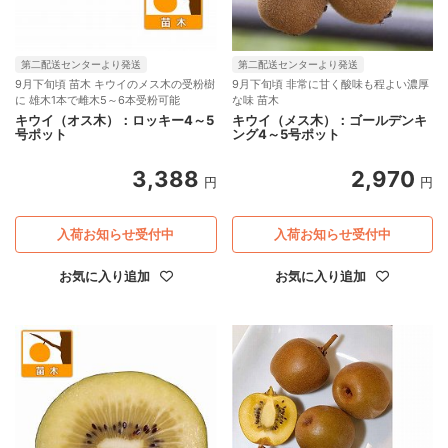
第二配送センターより発送
第二配送センターより発送
9月下旬頃 苗木 キウイのメス木の受粉樹
9月下旬頃 非常に甘く酸味も程よい濃厚
に 雄木1本で雌木5～6本受粉可能
な味 苗木
キウイ（オス木）：ロッキー4～5
キウイ（メス木）：ゴールデンキ
号ポット
ング4～5号ポット
3,388
2,970
円
円
入荷お知らせ受付中
入荷お知らせ受付中
お気に入り追加
お気に入り追加