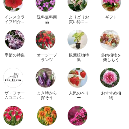
インスタラ
送料無料商
よりどりお
ギフト
イブ紹介商
品
買い得コー
品
ナー
季節の特集
オージープ
観葉植物特
多肉植物を
ランツ
集
楽しもう
ザ・ファー
まき時から
人気のベリ
おすすめ植
ムユニバー
探そう
ー
物
サル オンラ
イン