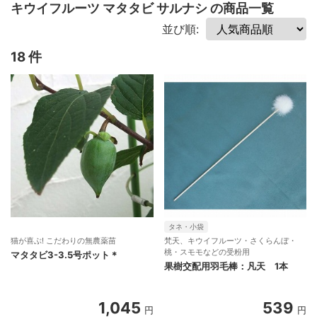
キウイフルーツ マタタビ サルナシ の商品一覧
並び順:
18 件
タネ・小袋
猫が喜ぶ! こだわりの無農薬苗
梵天、キウイフルーツ・さくらんぼ・
桃・スモモなどの受粉用
マタタビ3-3.5号ポット＊
果樹交配用羽毛棒：凡天 1本
1,045
539
円
円