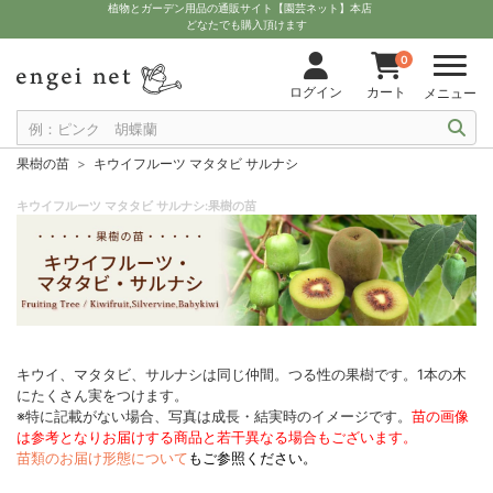
植物とガーデン用品の通販サイト【園芸ネット】本店
どなたでも購入頂けます
0
ログイン
カート
メニュー
果樹の苗
キウイフルーツ マタタビ サルナシ
キウイフルーツ マタタビ サルナシ:果樹の苗
キウイ、マタタビ、サルナシは同じ仲間。つる性の果樹です。1本の木
にたくさん実をつけます。
※特に記載がない場合、写真は成長・結実時のイメージです。
苗の画像
は参考となりお届けする商品と若干異なる場合もございます。
苗類のお届け形態について
もご参照ください。