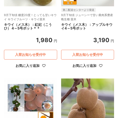
第二配送センターより発送
9月下旬頃 糖度20度！とっても甘いキウ
9月下旬頃 ジューシーで甘い黄肉系豊産
イ キウイフルーツ・キウイ苗木
晩生種 苗木
キウイ（メス木）：紅妃（こう
キウイ（メス木）：アップルキウ
ひ） 4～5号ポット＊＊
イ4～5号ポット
1,980
3,190
円
円
入荷お知らせ受付中
入荷お知らせ受付中
お気に入り追加
お気に入り追加