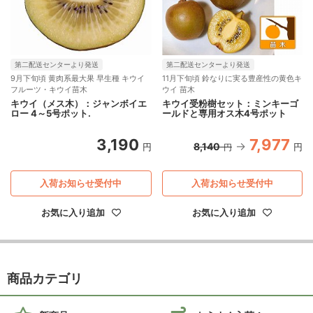
第二配送センターより発送
第二配送センターより発送
9月下旬頃 黄肉系最大果 早生種 キウイ
11月下旬頃 鈴なりに実る豊産性の黄色キ
フルーツ・キウイ苗木
ウイ 苗木
キウイ（メス木）：ジャンボイエ
キウイ受粉樹セット：ミンキーゴ
ロー 4～5号ポット.
ールドと専用オス木4号ポット
3,190
7,977
8,140
円
円
円
入荷お知らせ受付中
入荷お知らせ受付中
お気に入り追加
お気に入り追加
商品カテゴリ