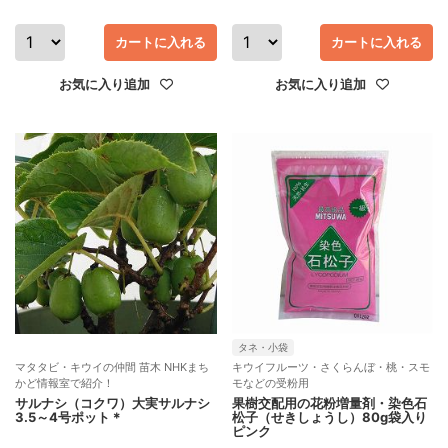
カートに入れる
カートに入れる
お気に入り追加
お気に入り追加
タネ・小袋
マタタビ・キウイの仲間 苗木 NHKまち
キウイフルーツ・さくらんぼ・桃・スモ
かど情報室で紹介！
モなどの受粉用
サルナシ（コクワ）大実サルナシ
果樹交配用の花粉増量剤・染色石
3.5～4号ポット＊
松子（せきしょうし）80g袋入り
ピンク