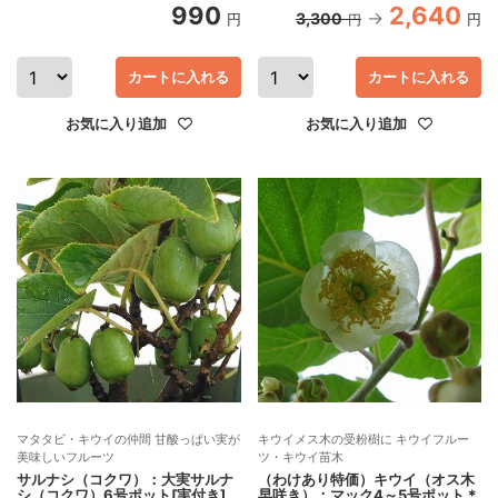
990
2,640
3,300
円
円
円
カートに入れる
カートに入れる
お気に入り追加
お気に入り追加
マタタビ・キウイの仲間 甘酸っぱい実が
キウイメス木の受粉樹に キウイフルー
美味しいフルーツ
ツ・キウイ苗木
サルナシ（コクワ）：大実サルナ
（わけあり特価）キウイ（オス木
シ（コクワ）6号ポット[実付き]
早咲き）：マック4～5号ポット＊