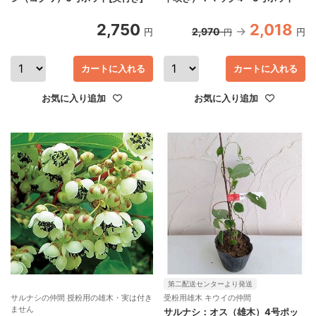
2,750
2,018
2,970
円
円
円
カートに入れる
カートに入れる
お気に入り追加
お気に入り追加
第二配送センターより発送
サルナシの仲間 授粉用の雄木・実は付き
受粉用雄木 キウイの仲間
ません
サルナシ：オス（雄木）4号ポッ