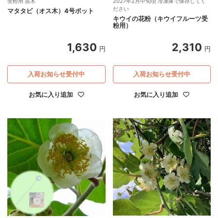
受粉用 苗木
2027年2月中旬頃 冷凍庫で保存してく
ださい
マタタビ（オス木）4号ポット
キウイの花粉（キウイフルーツ受
粉用）
1,630
2,310
円
円
入荷お知らせ受付中
入荷お知らせ受付中
お気に入り追加
お気に入り追加