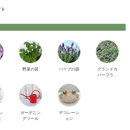
フト
野菜の苗
ハーブの苗
グランドカ
バープラン
ツ
レ
ガーデニン
デコレーシ
柱
グツール
ョン