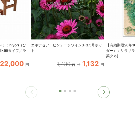
：hiyori（ひ
エキナセア：ビンテージワイン3-3.5号ポッ
【有効期限26年
5×55タイプ／ラ
ト
ダー）：サラサラ
菜タネ]
22,000
1,132
1,430
円
円
円