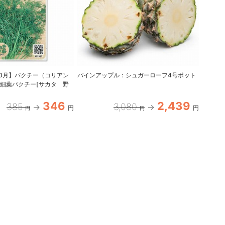
10月】パクチー（コリアン
パインアップル：シュガーローフ4号ポット
サルビ
細葉パクチー[サカタ 野
3号ポッ
346
2,439
385
3,080
円
円
円
円