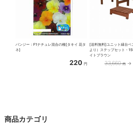
パンジー：F1ナチュレ混合の種[タキイ 花タ
[送料無料]ユニット縁台ベンチ
ネ]
より）ステップセット・15
イトブラウン
220
33,660
円
円
商品カテゴリ