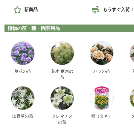
新商品
もうすぐ入荷
植物の苗・種・園芸用品
草花の苗
花木 庭木の
バラの苗
苗
山野草の苗
クレマチス
種（タネ）
の苗