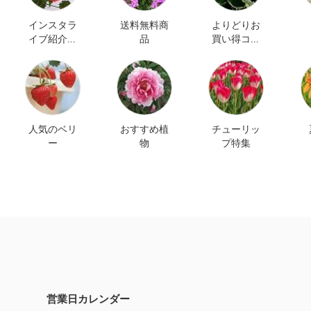
インスタラ
送料無料商
よりどりお
イブ紹介商
品
買い得コー
品
ナー
人気のベリ
おすすめ植
チューリッ
ー
物
プ特集
営業日カレンダー