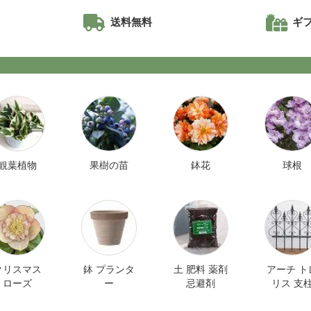
！
送料無料
ギ
観葉植物
果樹の苗
鉢花
球根
クリスマス
鉢 プランタ
土 肥料 薬剤
アーチ ト
ローズ
ー
忌避剤
リス 支