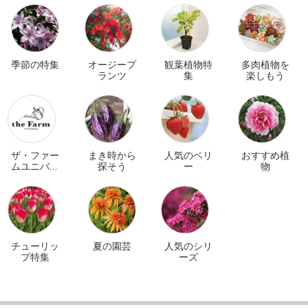
季節の特集
オージープ
観葉植物特
多肉植物を
ランツ
集
楽しもう
ザ・ファー
まき時から
人気のベリ
おすすめ植
ムユニバー
探そう
ー
物
サル オンラ
イン
チューリッ
夏の園芸
人気のシリ
プ特集
ーズ