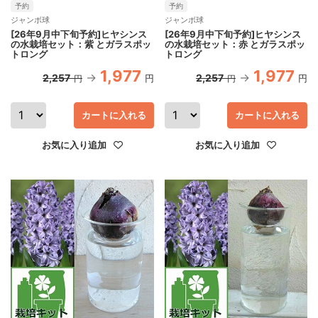
予約
予約
ジャンボ球
ジャンボ球
[26年9月中下旬予約]ヒヤシンス
[26年9月中下旬予約]ヒヤシンス
の水栽培セット：紫 とガラスポッ
の水栽培セット：赤 とガラスポッ
トロング
トロング
1,977
1,977
2,257
2,257
円
円
円
円
カートに入れる
カートに入れる
お気に入り追加
お気に入り追加