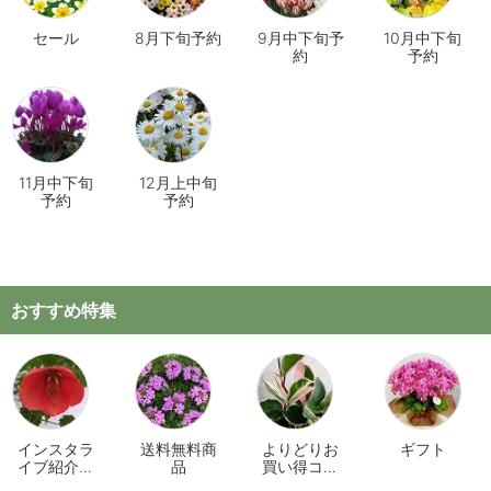
セール
8月下旬予約
9月中下旬予
10月中下旬
約
予約
11月中下旬
12月上中旬
予約
予約
おすすめ特集
インスタラ
送料無料商
よりどりお
ギフト
イブ紹介商
品
買い得コー
品
ナー