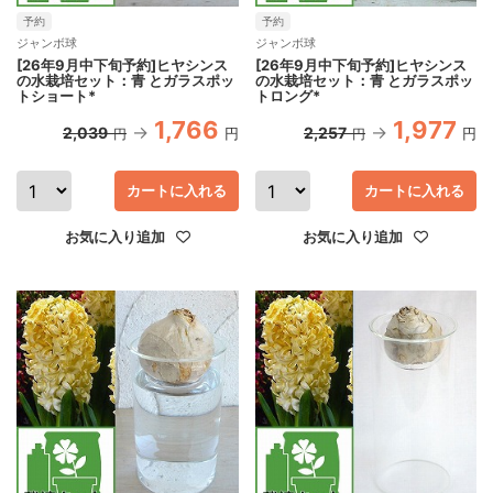
予約
予約
ジャンボ球
ジャンボ球
[26年9月中下旬予約]ヒヤシンス
[26年9月中下旬予約]ヒヤシンス
の水栽培セット：青 とガラスポッ
の水栽培セット：青 とガラスポッ
トショート*
トロング*
1,766
1,977
2,039
2,257
円
円
円
円
カートに入れる
カートに入れる
お気に入り追加
お気に入り追加