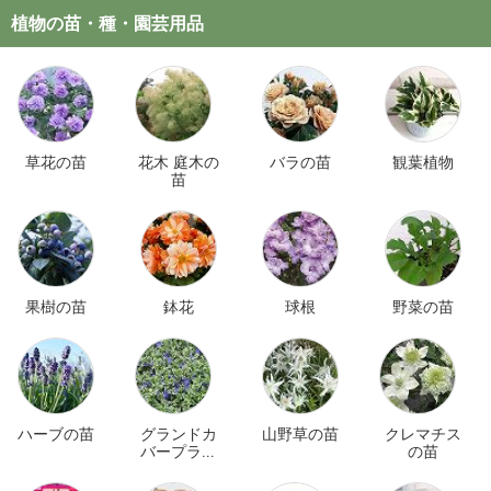
植物の苗・種・園芸用品
草花の苗
花木 庭木の
バラの苗
観葉植物
苗
果樹の苗
鉢花
球根
野菜の苗
ハーブの苗
グランドカ
山野草の苗
クレマチス
バープラン
の苗
ツ