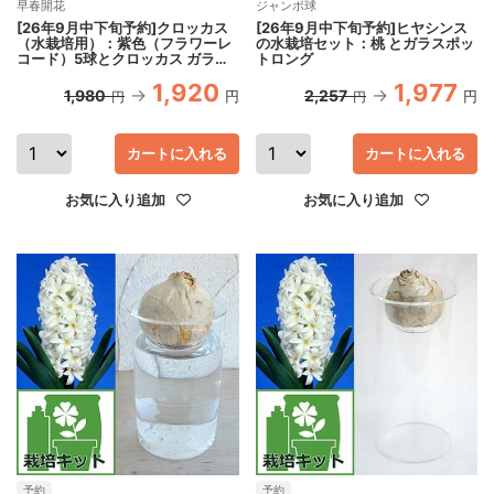
早春開花
ジャンボ球
[26年9月中下旬予約]クロッカス
[26年9月中下旬予約]ヒヤシンス
（水栽培用）：紫色（フラワーレ
の水栽培セット：桃 とガラスポッ
コード）5球とクロッカス ガラス
トロング
ポット5個のセット
1,920
1,977
1,980
2,257
円
円
円
円
カートに入れる
カートに入れる
お気に入り追加
お気に入り追加
予約
予約