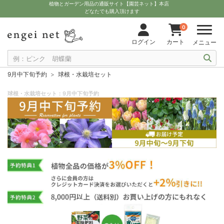
植物とガーデン用品の通販サイト【園芸ネット】本店
どなたでも購入頂けます
0
ログイン
カート
メニュー
9月中下旬予約
球根・水栽培セット
球根・水栽培セット：9月中下旬予約