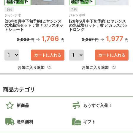
予約
予約
ジャンボ球
ジャンボ球
[26年9月中下旬予約]ヒヤシンス
[26年9月中下旬予約]ヒヤシンス
の水栽培セット：黄 とガラスポッ
の水栽培セット：黄 とガラスポッ
トショート
トロング
1,766
1,977
2,039
2,257
円
円
円
円
カートに入れる
カートに入れる
お気に入り追加
お気に入り追加
商品カテゴリ
新商品
もうすぐ入荷！
送料無料
ギフト