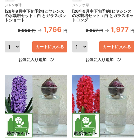
ジャンボ球
ジャンボ球
[26年9月中下旬予約]ヒヤシンス
[26年9月中下旬予約]ヒヤシンス
の水栽培セット：白 とガラスポッ
の水栽培セット：白 とガラスポッ
トショート
トロング
1,766
1,977
2,039
2,257
円
円
円
円
カートに入れる
カートに入れる
お気に入り追加
お気に入り追加