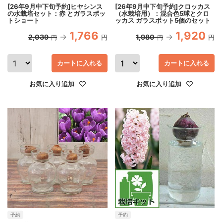
[26年9月中下旬予約]ヒヤシンス
[26年9月中下旬予約]クロッカス
の水栽培セット：赤 とガラスポッ
（水栽培用）：混合色5球とクロ
トショート
ッカス ガラスポット5個のセット
1,766
1,920
2,039
1,980
円
円
円
円
カートに入れる
カートに入れる
お気に入り追加
お気に入り追加
予約
予約