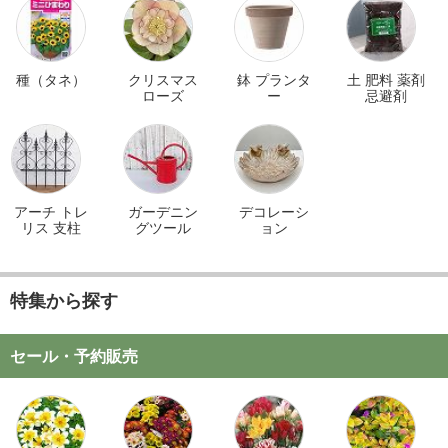
種（タネ）
クリスマス
鉢 プランタ
土 肥料 薬剤
ローズ
ー
忌避剤
アーチ トレ
ガーデニン
デコレーシ
リス 支柱
グツール
ョン
特集から探す
セール・予約販売