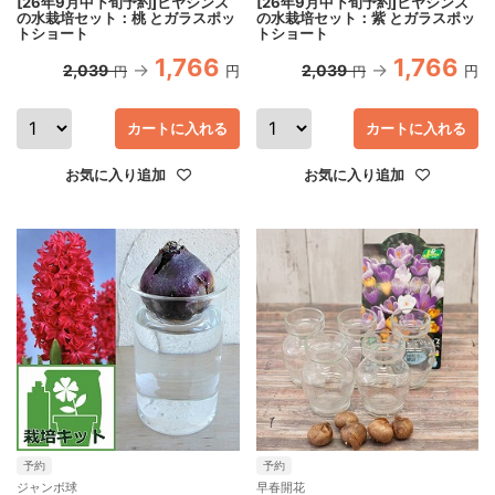
[26年9月中下旬予約]ヒヤシンス
[26年9月中下旬予約]ヒヤシンス
の水栽培セット：桃 とガラスポッ
の水栽培セット：紫 とガラスポッ
トショート
トショート
1,766
1,766
2,039
2,039
円
円
円
円
カートに入れる
カートに入れる
お気に入り追加
お気に入り追加
予約
予約
ジャンボ球
早春開花