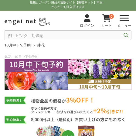
植物とガーデン用品の通販サイト【園芸ネット】本店
どなたでも購入頂けます
0
ログイン
カート
メニュー
10月中下旬予約
鉢花
鉢花：10月中下旬予約