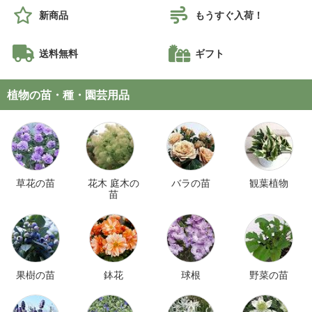
新商品
もうすぐ入荷！
送料無料
ギフト
植物の苗・種・園芸用品
草花の苗
花木 庭木の
バラの苗
観葉植物
苗
果樹の苗
鉢花
球根
野菜の苗