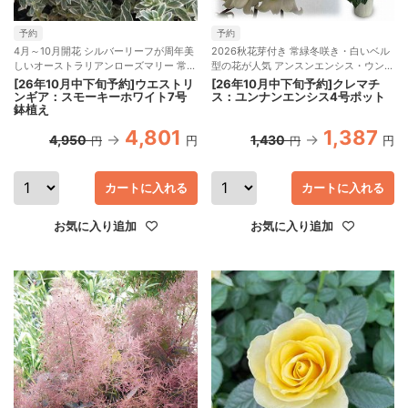
予約
予約
4月～10月開花 シルバーリーフが周年美
2026秋花芽付き 常緑冬咲き・白いベル
しいオーストラリアンローズマリー 常緑
型の花が人気 アンスンエンシス・ウンナ
低木
ンエンシス
[26年10月中下旬予約]ウエストリ
[26年10月中下旬予約]クレマチ
ンギア：スモーキーホワイト7号
ス：ユンナンエンシス4号ポット
鉢植え
4,801
1,387
4,950
1,430
円
円
円
円
カートに入れる
カートに入れる
お気に入り追加
お気に入り追加