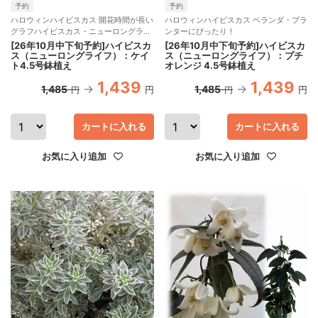
予約
予約
ハロウィンハイビスカス 開花時間が長い
ハロウィンハイビスカス ベランダ・プラ
グラフハイビスカス・ニューロングライ
ンターにぴったり！
フ
[26年10月中下旬予約]ハイビスカ
[26年10月中下旬予約]ハイビスカ
ス（ニューロングライフ）：ケイ
ス（ニューロングライフ）：プチ
ト4.5号鉢植え
オレンジ 4.5号鉢植え
1,439
1,439
1,485
1,485
円
円
円
円
カートに入れる
カートに入れる
お気に入り追加
お気に入り追加