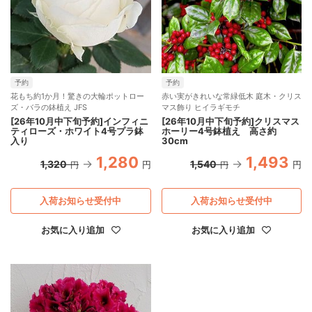
予約
予約
花もち約1か月！驚きの大輪ポットロー
赤い実がきれいな常緑低木 庭木・クリス
ズ・バラの鉢植え JFS
マス飾り ヒイラギモチ
[26年10月中下旬予約]インフィニ
[26年10月中下旬予約]クリスマス
ティローズ・ホワイト4号プラ鉢
ホーリー4号鉢植え 高さ約
入り
30cm
1,280
1,493
1,320
1,540
円
円
円
円
入荷お知らせ受付中
入荷お知らせ受付中
お気に入り追加
お気に入り追加