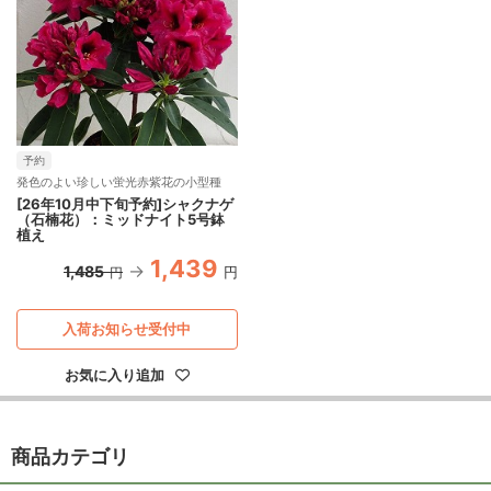
予約
発色のよい珍しい蛍光赤紫花の小型種
[26年10月中下旬予約]シャクナゲ
（石楠花）：ミッドナイト5号鉢
植え
1,439
1,485
円
円
入荷お知らせ受付中
お気に入り追加
商品カテゴリ