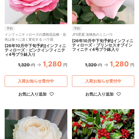
予約
予約
インフィニティローズの濃桃花品種・花
JFS受賞 淡桃色のミニバラ
色は徐々に淡く変化する バラ苗
[26年10月中下旬予約]インフィニ
ティローズ・プリンセスオブイン
[26年10月中下旬予約]インフィニ
フィニティ4号プラ鉢入り
ティローズ・ピンクインフィニテ
ィ4号プラ鉢入り
1,280
1,280
1,320
1,320
円
円
円
円
入荷お知らせ受付中
入荷お知らせ受付中
お気に入り追加
お気に入り追加