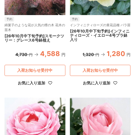
予約
予約
綿菓子のような花が人気の煙の木 花木の
インフィニティローズの黄花品種 バラ苗
苗木
[26年10月中下旬予約]インフィニ
ティローズ・イエロー4号プラ鉢
[26年10月中下旬予約]スモークツ
入り
リー：グレース6号鉢植え
4,588
1,280
4,730
1,320
円
円
円
円
入荷お知らせ受付中
入荷お知らせ受付中
お気に入り追加
お気に入り追加