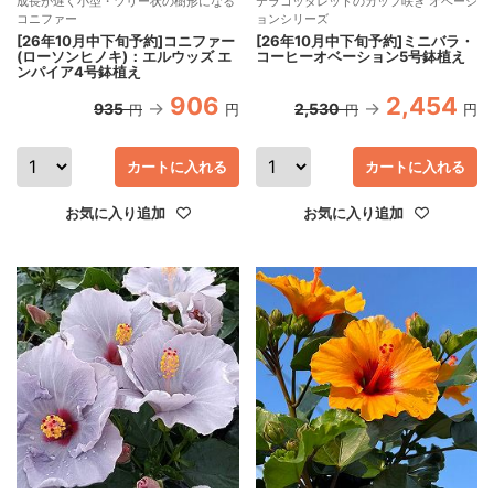
成長が遅く小型・ツリー状の樹形になる
テラコッタレッドのカップ咲き オベーシ
コニファー
ョンシリーズ
[26年10月中下旬予約]コニファー
[26年10月中下旬予約]ミニバラ・
(ローソンヒノキ)：エルウッズ エ
コーヒーオベーション5号鉢植え
ンパイア4号鉢植え
906
2,454
935
2,530
円
円
円
円
カートに入れる
カートに入れる
お気に入り追加
お気に入り追加