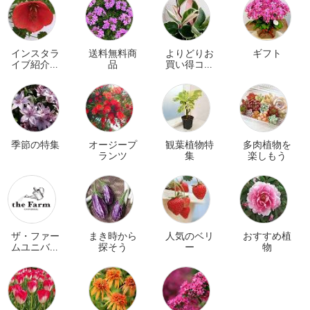
インスタラ
送料無料商
よりどりお
ギフト
イブ紹介商
品
買い得コー
品
ナー
季節の特集
オージープ
観葉植物特
多肉植物を
ランツ
集
楽しもう
ザ・ファー
まき時から
人気のベリ
おすすめ植
ムユニバー
探そう
ー
物
サル オンラ
イン