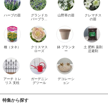
ハーブの苗
グランドカ
山野草の苗
クレマチス
バープラン
の苗
ツ
種（タネ）
クリスマス
鉢 プランタ
土 肥料 薬剤
ローズ
ー
忌避剤
アーチ トレ
ガーデニン
デコレーシ
リス 支柱
グツール
ョン
特集から探す