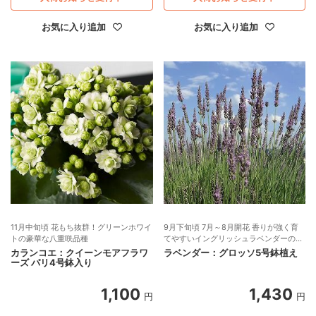
お気に入り追加
お気に入り追加
11月中旬頃 花もち抜群！グリーンホワイ
9月下旬頃 7月～8月開花 香りが強く育
トの豪華な八重咲品種
てやすいイングリッシュラベンダーの人
気品種
カランコエ：クイーンモアフラワ
ラベンダー：グロッソ5号鉢植え
ーズ パリ4号鉢入り
1,100
1,430
円
円