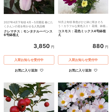
10月上旬頃 秋色がひと鉢に咲きそろ
2027年4月下旬頃 4月～5月開花 春にた
う！カラフルな黄色入り！ 花壇、鉢植
くさんンの花を咲かせる人気品種
え、プランターに
コスモス：花色ミックス4号鉢植
クレマチス：モンタナルーベンス
え
6号鉢植え
3,850
880
円
円
入荷お知らせ受付中
入荷お知らせ受付中
お気に入り追加
お気に入り追加