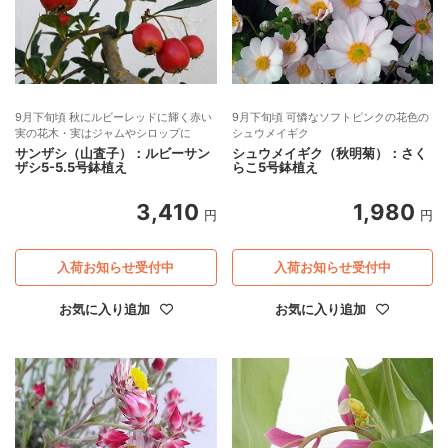
9月下旬頃 秋にルビーレッドに輝く赤い
9月下旬頃 可憐なソフトピンクの花色の
実の花木・実はジャムやシロップに
シュウメイギク
サンザシ（山査子）：ルビーサン
シュウメイギク（秋明菊）：さく
ザシ5-5.5号鉢植え
らこ5号鉢植え
3,410
1,980
円
円
入荷お知らせ受付中
入荷お知らせ受付中
お気に入り追加
お気に入り追加