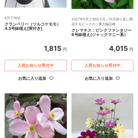
8月下旬頃
2027年5月上旬頃 5月～10月繰り返し開
クランベリー（ツルコケモモ）
花するピンクの一重大輪品種
4.5号鉢植え[実付き]
クレマチス：ピンクファンタジー
6号鉢植え(ジャックマニー系）
1,815
4,015
円
円
入荷お知らせ受付中
入荷お知らせ受付中
お気に入り追加
お気に入り追加