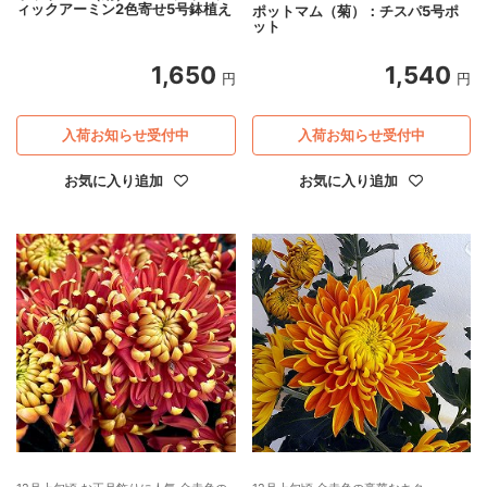
ィックアーミン2色寄せ5号鉢植え
ポットマム（菊）：チスパ5号ポ
ット
1,650
1,540
円
円
入荷お知らせ受付中
入荷お知らせ受付中
お気に入り追加
お気に入り追加