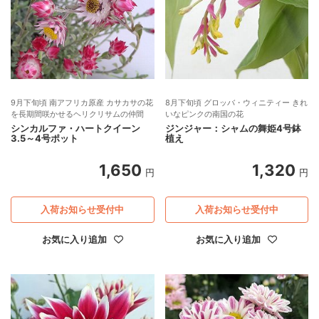
9月下旬頃 南アフリカ原産 カサカサの花
8月下旬頃 グロッバ・ウィニティー きれ
を長期間咲かせるヘリクリサムの仲間
いなピンクの南国の花
シンカルファ・ハートクイーン
ジンジャー：シャムの舞姫4号鉢
3.5～4号ポット
植え
1,650
1,320
円
円
入荷お知らせ受付中
入荷お知らせ受付中
お気に入り追加
お気に入り追加