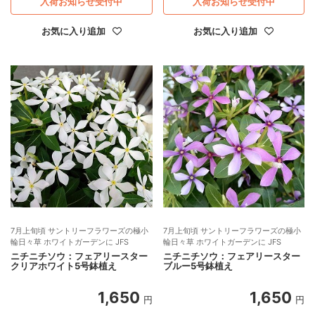
入荷お知らせ受付中
入荷お知らせ受付中
お気に入り追加
お気に入り追加
7月上旬頃 サントリーフラワーズの極小
7月上旬頃 サントリーフラワーズの極小
輪日々草 ホワイトガーデンに JFS
輪日々草 ホワイトガーデンに JFS
ニチニチソウ：フェアリースター
ニチニチソウ：フェアリースター
クリアホワイト5号鉢植え
ブルー5号鉢植え
1,650
1,650
円
円