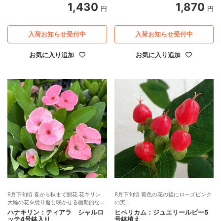
1,430
1,870
円
円
入荷お知らせ受付中
入荷お知らせ受付中
お気に入り追加
お気に入り追加
9月下旬頃 春から秋まで開花 花キリン
8月下旬頃 黄色の花の後にローズピンク
大輪の花を繰り返し咲かせる画期的なわ
の実！
い性種 ユーフォルビア ミリー
ハナキリン：ティアラ シャルロ
ヒペリカム：ジュエリールビー5
ッテ4号鉢入り
号鉢植え