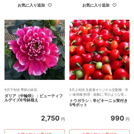
お気に入り追加
お気に入り追加
9月下旬頃 季節の鉢花
8月上旬頃 生産者オリジナル交配種・辛
い食用種 料理・装飾に 雫のような実が
ダリア（中輪咲）：ビューティフ
かわいい 野菜苗
ルデイズ6号鉢植え
トウガラシ：辛ビキーニョ実付き
5号ポット
2,750
990
円
円