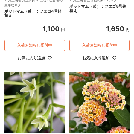
12月上旬頃 お正月飾りに人気 金赤色の
12月上旬頃 金赤色の豪華なキク
豪華なキク
ポットマム（菊）：フエゴ5号鉢
植え
ポットマム（菊）：フエゴ4号鉢
植え
1,100
1,650
円
円
入荷お知らせ受付中
入荷お知らせ受付中
お気に入り追加
お気に入り追加