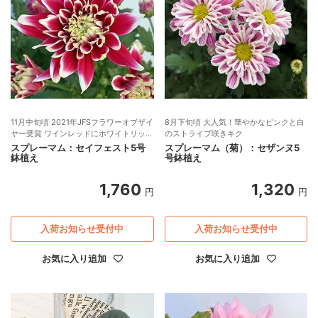
11月中旬頃 2021年JFSフラワーオブザイ
8月下旬頃 大人気！華やかなピンクと白
ヤー受賞 ワインレッドにホワイトリップ
のストライプ咲きキク
の鮮やかな花
スプレーマム：セイフェスト5号
スプレーマム（菊）：セザンヌ5
鉢植え
号鉢植え
1,760
1,320
円
円
入荷お知らせ受付中
入荷お知らせ受付中
お気に入り追加
お気に入り追加