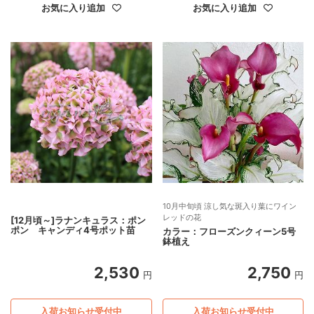
お気に入り追加
お気に入り追加
10月中旬頃 涼し気な斑入り葉にワイン
レッドの花
[12月頃～]ラナンキュラス：ポン
ポン キャンディ4号ポット苗
カラー：フローズンクィーン5号
鉢植え
2,530
2,750
円
円
入荷お知らせ受付中
入荷お知らせ受付中