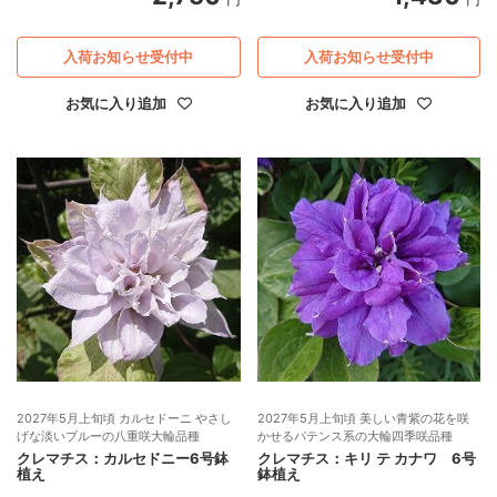
入荷お知らせ受付中
入荷お知らせ受付中
お気に入り追加
お気に入り追加
2027年5月上旬頃 カルセドーニ やさし
2027年5月上旬頃 美しい青紫の花を咲
げな淡いブルーの八重咲大輪品種
かせるパテンス系の大輪四季咲品種
クレマチス：カルセドニー6号鉢
クレマチス：キリ テ カナワ 6号
植え
鉢植え