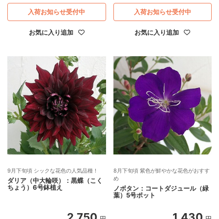
入荷お知らせ受付中
入荷お知らせ受付中
お気に入り追加
お気に入り追加
9月下旬頃 シックな花色の人気品種！
8月下旬頃 紫色が鮮やかな花色がおすす
め
ダリア（中大輪咲）：黒蝶（こく
ちょう）6号鉢植え
ノボタン：コートダジュール（緑
葉）5号ポット
2,750
1,430
円
円