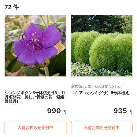
72 件
夏花壇に人気・秋の紅葉もきれい！
シコンノボタン5号鉢植え*[8～11
コキア（ホウキグサ）5号鉢植え
月頃開花 美しい青紫の花 紫紺
野牡丹]
990
935
円
円
入荷お知らせ受付中
入荷お知らせ受付中