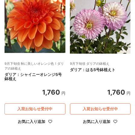
9月下旬頃 秋に美しいオレンジ色！ダリ
9月下旬頃 ダリアの鉢植え
アの鉢植え
ダリア：はる5号鉢植えト
ダリア：シャイニーオレンジ5号
鉢植え
1,760
1,760
円
円
入荷お知らせ受付中
入荷お知らせ受付中
お気に入り追加
お気に入り追加