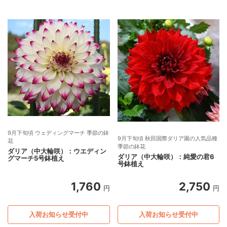
9月下旬頃 ウェディングマーチ 季節の鉢
9月下旬頃 秋田国際ダリア園の人気品種
花
季節の鉢花
ダリア（中大輪咲）：ウエディン
ダリア（中大輪咲）：純愛の君6
グマーチ5号鉢植え
号鉢植え
1,760
2,750
円
円
入荷お知らせ受付中
入荷お知らせ受付中