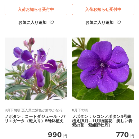
入荷お知らせ受付中
入荷お知らせ受付中
お気に入り追加
お気に入り追加
8月下旬頃 斑入葉に紫色が鮮やかな花
8月下旬頃
ノボタン：コートダジュール・バ
ノボタン：シコンノボタン4号鉢
リエガータ（斑入り）5号鉢植え
植え[8月～11月頃開花 美しい青
紫の花 紫紺野牡丹]
990
770
円
円