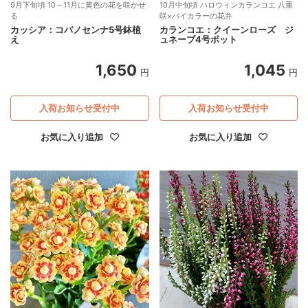
9月下旬頃 10～11月に黄色の花を咲かせ
10月中旬頃 ハロウィンカランコエ 八重
る
咲×バイカラーの花弁
カッシア：コバノセンナ5号鉢植
カランコエ：クイーンローズ ジ
え
ュネーブ4号ポット
1,650
1,045
円
円
入荷お知らせ受付中
入荷お知らせ受付中
お気に入り追加
お気に入り追加