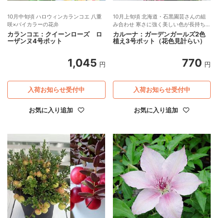
10月中旬頃 ハロウィンカランコエ 八重
10月上旬頃 北海道・石黒園芸さんの組
咲×バイカラーの花弁
み合わせ 寒さに強く美しい色が長持ちす
る！
カランコエ：クイーンローズ ロ
カルーナ：ガーデンガールズ2色
ーザンヌ4号ポット
植え3号ポット（花色見計らい）
1,045
770
円
円
入荷お知らせ受付中
入荷お知らせ受付中
お気に入り追加
お気に入り追加