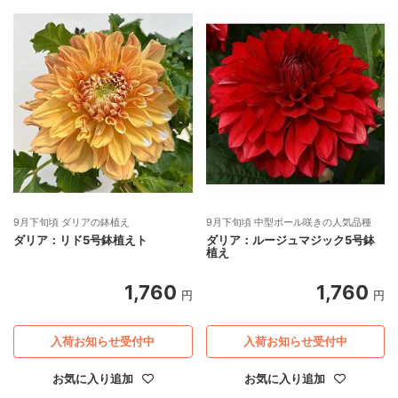
9月下旬頃 ダリアの鉢植え
9月下旬頃 中型ボール咲きの人気品種
ダリア：リド5号鉢植えト
ダリア：ルージュマジック5号鉢
植え
1,760
1,760
円
円
入荷お知らせ受付中
入荷お知らせ受付中
お気に入り追加
お気に入り追加