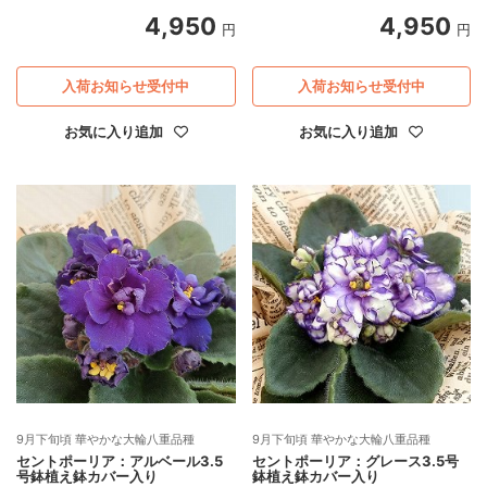
4,950
4,950
円
円
入荷お知らせ受付中
入荷お知らせ受付中
お気に入り追加
お気に入り追加
9月下旬頃 華やかな大輪八重品種
9月下旬頃 華やかな大輪八重品種
セントポーリア：アルベール3.5
セントポーリア：グレース3.5号
号鉢植え鉢カバー入り
鉢植え鉢カバー入り