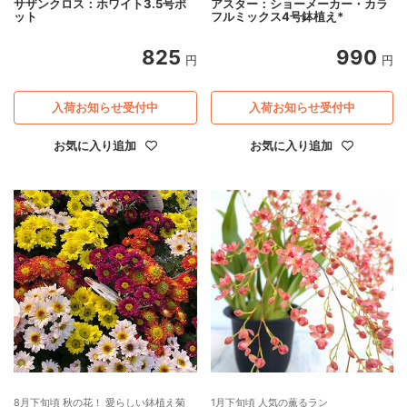
サザンクロス：ホワイト3.5号ポ
アスター：ショーメーカー・カラ
ット
フルミックス4号鉢植え*
825
990
円
円
入荷お知らせ受付中
入荷お知らせ受付中
お気に入り追加
お気に入り追加
8月下旬頃 秋の花！ 愛らしい鉢植え菊
1月下旬頃 人気の薫るラン