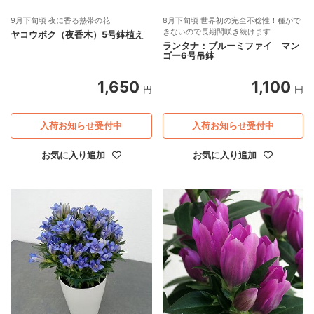
9月下旬頃 夜に香る熱帯の花
8月下旬頃 世界初の完全不稔性！種がで
きないので長期間咲き続けます
ヤコウボク（夜香木）5号鉢植え
ランタナ：ブルーミファイ マン
ゴー6号吊鉢
1,650
1,100
円
円
入荷お知らせ受付中
入荷お知らせ受付中
お気に入り追加
お気に入り追加