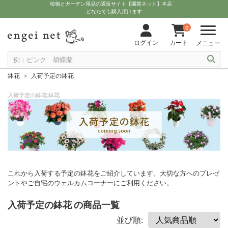
植物とガーデン用品の通販サイト【園芸ネット】本店
どなたでも購入頂けます
0
ログイン
カート
メニュー
鉢花
入荷予定の鉢花
入荷予定の鉢花:鉢花
これから入荷する予定の鉢花をご紹介しています。大切な方へのプレゼ
ントやご自宅のウェルカムコーナーにご利用ください。
入荷予定の鉢花 の商品一覧
並び順: