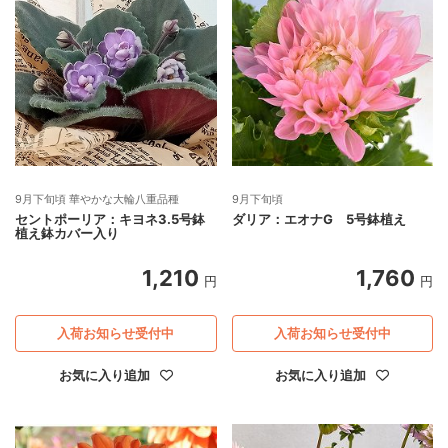
9月下旬頃 華やかな大輪八重品種
9月下旬頃
セントポーリア：キヨネ3.5号鉢
ダリア：エオナG 5号鉢植え
植え鉢カバー入り
1,210
1,760
円
円
入荷お知らせ受付中
入荷お知らせ受付中
お気に入り追加
お気に入り追加