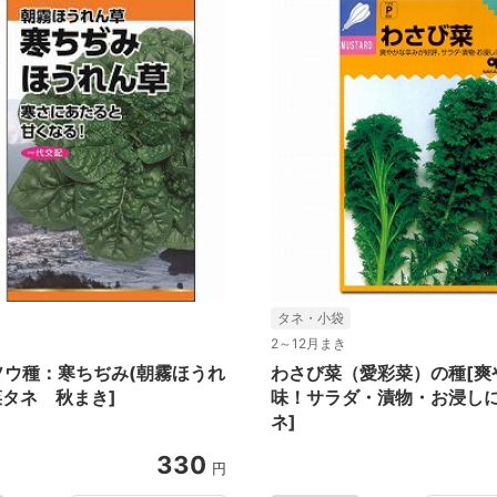
タネ・小袋
2～12月まき
ソウ種：寒ちぢみ(朝霧ほうれ
わさび菜（愛彩菜）の種[爽
菜タネ 秋まき]
味！サラダ・漬物・お浸し
ネ]
330
円