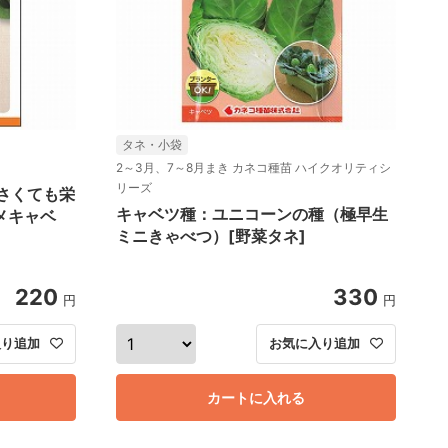
タネ・小袋
2～3月、7～8月まき カネコ種苗 ハイクオリティシ
リーズ
さくても栄
キャベツ種：ユニコーンの種（極早生
メキャベ
ミニきゃべつ）[野菜タネ]
220
330
円
円
入り追加
お気に入り追加
カートに入れる