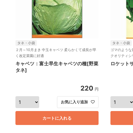
タネ・小袋
タネ・小袋
２月～10月まき 中玉キャベツ 柔らかくて成長が早
ゴマのような
く改定菜園に好適
クオリティシ
キャベツ：富士早生キャベツの種[野菜
ロケットサ
タネ]
220
円
お気に入り追加
カートに入れる