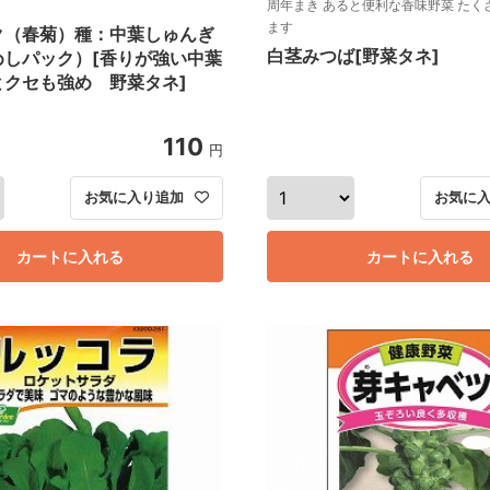
周年まき あると便利な香味野菜 たく
ます
ク（春菊）種：中葉しゅんぎ
白茎みつば[野菜タネ]
めしパック）[香りが強い中葉
とクセも強め 野菜タネ]
110
円
お気に入り追加
お気に
カートに入れる
カートに入れる