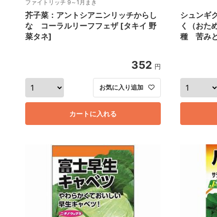
ファイトリッチ 9～1月まき
芥子菜：アントシアニンリッチからし
シュンギ
な コーラルリーフフェザ [タキイ 野
く（おた
菜タネ]
種 苦み
352
円
お気に入り追加
カートに入れる