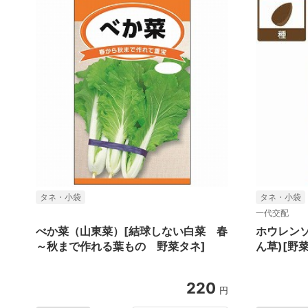
タネ・小袋
タネ・小袋
一代交配
べか菜（山東菜）[結球しない白菜 春
ホウレン
～秋まで作れる葉もの 野菜タネ]
ん草)[野
220
円