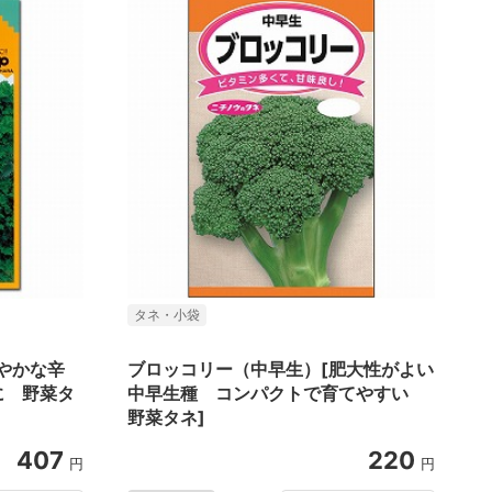
タネ・小袋
やかな辛
ブロッコリー（中早生）[肥大性がよい
に 野菜タ
中早生種 コンパクトで育てやすい
野菜タネ]
407
220
円
円