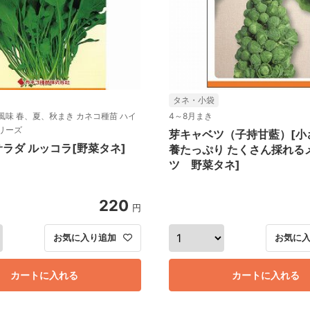
タネ・小袋
風味 春、夏、秋まき カネコ種苗 ハイ
4～8月まき
リーズ
芽キャベツ（子持甘藍）[小
ラダ ルッコラ[野菜タネ]
養たっぷり たくさん採れる
ツ 野菜タネ]
220
円
お気に入り追加
お気に
カートに入れる
カートに入れる