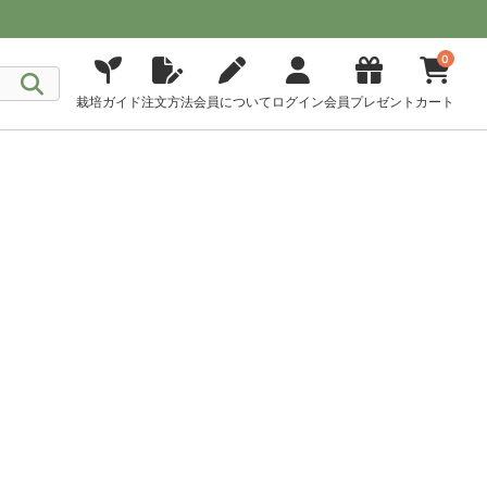
0
栽培ガイド
注文方法
会員について
ログイン
会員プレゼント
カート