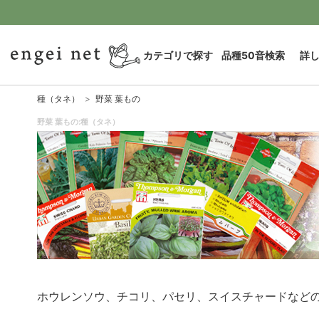
カテゴリで探す
品種50音検索
詳
種（タネ）
野菜 葉もの
野菜 葉もの:種（タネ）
ホウレンソウ、チコリ、パセリ、スイスチャードなど