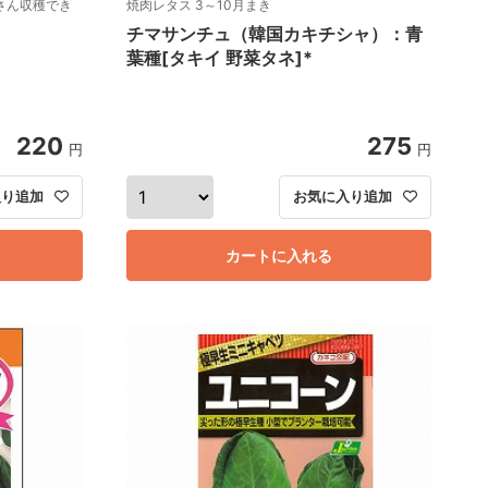
さん収穫でき
焼肉レタス 3～10月まき
チマサンチュ（韓国カキチシャ）：青
葉種[タキイ 野菜タネ]*
220
275
円
円
入り追加
お気に入り追加
カートに入れる