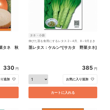
タネ・小袋
伸びた茎を食用にするレタス 2～4月、8～9月まき
菜タネ 秋
茎レタス：ケルン*[サカタ 野菜タネ]
330
385
円
円
入り追加
お気に入り追加
カートに入れる