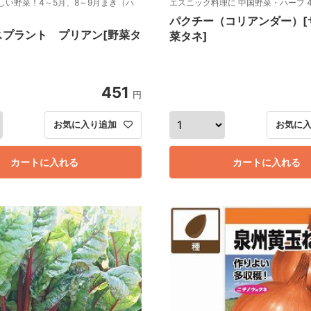
しい野菜！4～5月、8～9月まき（ハ
エスニック料理に 中国野菜・ハーブ 4
パクチー（コリアンダー）[
スプラント プリアン[野菜タ
菜タネ]
451
円
お気に入り追加
お気に
カートに入れる
カートに入れる