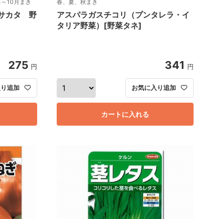
～10月まき
春、夏、秋まき
サカタ 野
アスパラガスチコリ（プンタレラ・イ
タリア野菜）[野菜タネ]
275
341
円
円
入り追加
お気に入り追加
カートに入れる