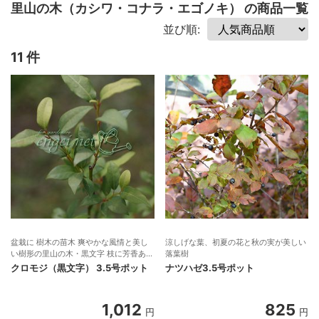
里山の木（カシワ・コナラ・エゴノキ） の商品一覧
並び順:
11 件
盆栽に 樹木の苗木 爽やかな風情と美し
涼しげな葉、初夏の花と秋の実が美しい
い樹形の里山の木・黒文字 枝に芳香あり
落葉樹
庭木に好適
クロモジ（黒文字） 3.5号ポット
ナツハゼ3.5号ポット
1,012
825
円
円