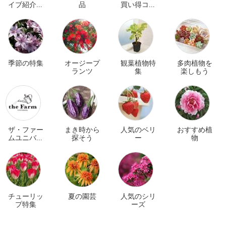
イブ紹介商
品
買い得コー
品
ナー
季節の特集
オージープ
観葉植物特
多肉植物を
ランツ
集
楽しもう
ザ・ファー
まき時から
人気のベリ
おすすめ植
ムユニバー
探そう
ー
物
サル オンラ
イン
チューリッ
夏の園芸
人気のシリ
プ特集
ーズ