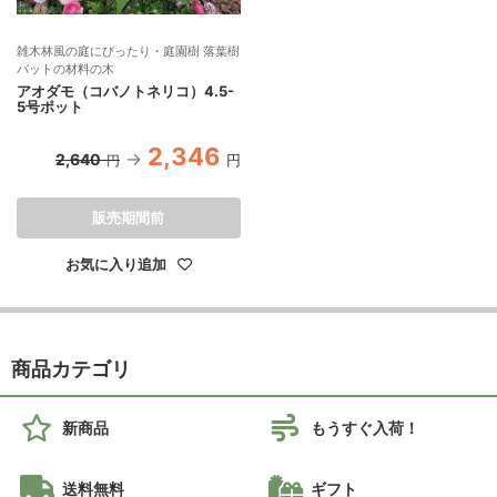
雑木林風の庭にぴったり・庭園樹 落葉樹
バットの材料の木
アオダモ（コバノトネリコ）4.5-
5号ポット
2,346
2,640
円
円
販売期間前
お気に入り追加
商品カテゴリ
新商品
もうすぐ入荷！
送料無料
ギフト