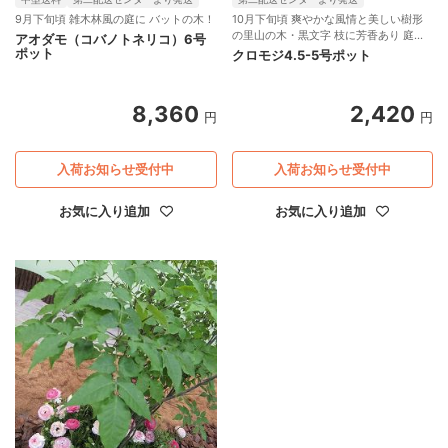
9月下旬頃 雑木林風の庭に バットの木！
10月下旬頃 爽やかな風情と美しい樹形
の里山の木・黒文字 枝に芳香あり 庭木
アオダモ（コバノトネリコ）6号
に好適
ポット
クロモジ4.5-5号ポット
8,360
2,420
円
円
入荷お知らせ受付中
入荷お知らせ受付中
お気に入り追加
お気に入り追加