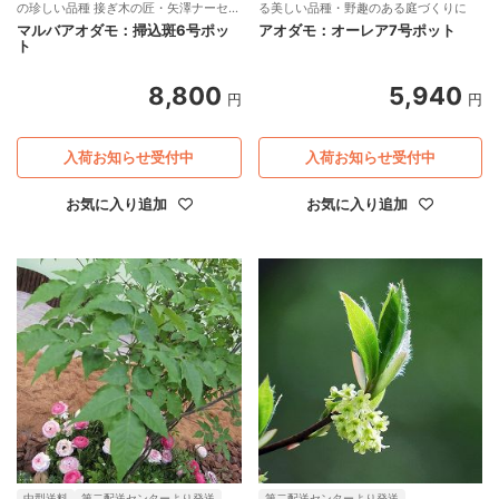
の珍しい品種 接ぎ木の匠・矢澤ナーセリ
る美しい品種・野趣のある庭づくりに
ー
マルバアオダモ：掃込斑6号ポッ
アオダモ：オーレア7号ポット
ト
8,800
5,940
円
円
入荷お知らせ受付中
入荷お知らせ受付中
お気に入り追加
お気に入り追加
中型送料
第二配送センターより発送
第二配送センターより発送