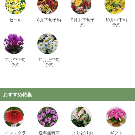
セール
8月下旬予約
9月中下旬予
10月中下旬
約
予約
11月中下旬
12月上中旬
予約
予約
おすすめ特集
インスタラ
送料無料商
よりどりお
ギフト