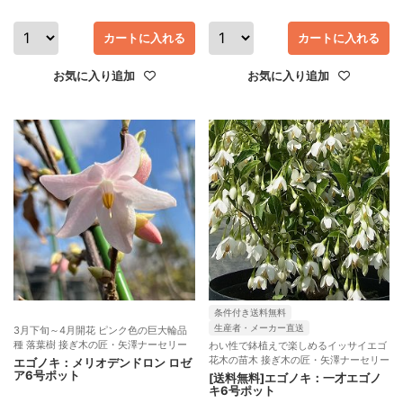
カートに入れる
カートに入れる
お気に入り追加
お気に入り追加
条件付き送料無料
生産者・メーカー直送
3月下旬～4月開花 ピンク色の巨大輪品
種 落葉樹 接ぎ木の匠・矢澤ナーセリー
わい性で鉢植えで楽しめるイッサイエゴ
花木の苗木 接ぎ木の匠・矢澤ナーセリー
エゴノキ：メリオデンドロン ロゼ
ア6号ポット
[送料無料]エゴノキ：一才エゴノ
キ6号ポット