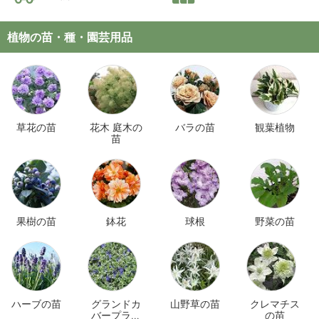
植物の苗・種・園芸用品
草花の苗
花木 庭木の
バラの苗
観葉植物
苗
果樹の苗
鉢花
球根
野菜の苗
ハーブの苗
グランドカ
山野草の苗
クレマチス
バープラン
の苗