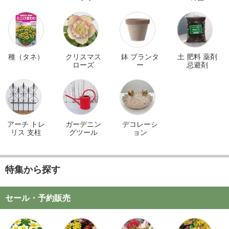
ツ
種（タネ）
クリスマス
鉢 プランタ
土 肥料 薬剤
ローズ
ー
忌避剤
アーチ トレ
ガーデニン
デコレーシ
リス 支柱
グツール
ョン
特集から探す
セール・予約販売