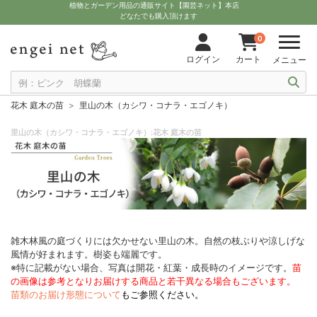
植物とガーデン用品の通販サイト【園芸ネット】本店
どなたでも購入頂けます
0
ログイン
カート
メニュー
花木 庭木の苗
里山の木（カシワ・コナラ・エゴノキ）
里山の木（カシワ・コナラ・エゴノキ）:花木 庭木の苗
雑木林風の庭づくりには欠かせない里山の木。自然の枝ぶりや涼しげな
風情が好まれます。樹姿も端麗です。
※特に記載がない場合、写真は開花・紅葉・成長時のイメージです。
苗
の画像は参考となりお届けする商品と若干異なる場合もございます。
苗類のお届け形態について
もご参照ください。