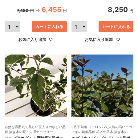
6,455
8,250
7,480
円
円
円
カートに入れる
カートに入れる
お気に入り追加
お気に入り追加
自然な雰囲気で美しい斑入りの珍しい品
9月下旬頃 ヨーロッパで人気の高いエゴ
種 接ぎ木の匠・矢澤ナーセリー
ノキの銅葉品種 花木の苗木 接ぎ木の
匠・矢澤ナーセリー
マルバアオダモ：覆輪斑6号ポッ
エゴノキ：パープルドレス6号ポ