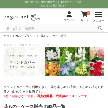
植物とガーデン用品の通販サイト【園芸ネット】本店
どなたでも購入頂けます
0
ログイン
カート
メニュー
グランドカバープランツ
花もの・ケース販売
花もの・ケース販売:グランドカバープランツ
グランドカバー用に利用できる、花も楽しめる植物。まとめて植えられ
る方向けのケース販売です。
※特に記載がない場合、
写真は開花・成長後のイメージ
です。
花もの・ケース販売 の商品一覧