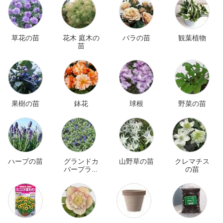
草花の苗
花木 庭木の
バラの苗
観葉植物
苗
果樹の苗
鉢花
球根
野菜の苗
ハーブの苗
グランドカ
山野草の苗
クレマチス
バープラン
の苗
ツ