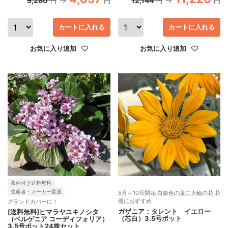
5,280
12,144
円
円
円
円
カートに入れる
カートに入れる
お気に入り追加
お気に入り追加
条件付き送料無料
生産者・メーカー直送
5月～10月開花 白銀色の葉に大輪の花 花
壇におすすめ
グランドカバーに！
ガザニア：タレント イエロー
[送料無料]ヒマラヤユキノシタ
（芯白）3.5号ポット
（ベルゲニア コーディフォリア）
3.5号ポット24株セット