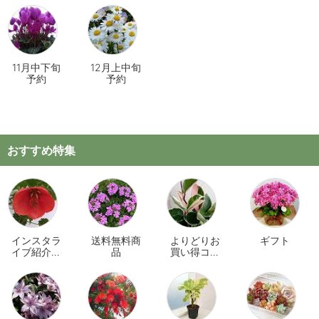
11月中下旬
12月上中旬
予約
予約
おすすめ特集
インスタラ
送料無料商
よりどりお
ギフト
イブ紹介商
品
買い得コー
品
ナー