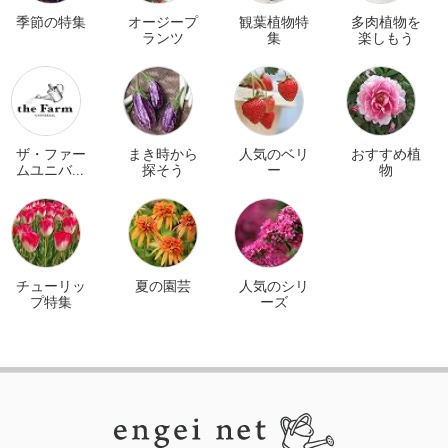
季節の特集
オージープ
観葉植物特
多肉植物を
ランツ
集
楽しもう
ザ・ファー
まき時から
人気のベリ
おすすめ植
ムユニバー
探そう
ー
物
サル オンラ
イン
チューリッ
夏の園芸
人気のシリ
プ特集
ーズ