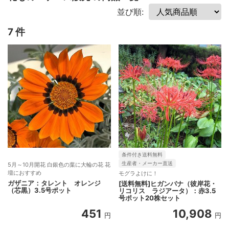
並び順:
7 件
条件付き送料無料
生産者・メーカー直送
5月～10月開花 白銀色の葉に大輪の花 花
壇におすすめ
モグラよけに！
ガザニア：タレント オレンジ
[送料無料]ヒガンバナ（彼岸花・
（芯黒）3.5号ポット
リコリス ラジアータ）：赤3.5
号ポット20株セット
451
10,908
円
円