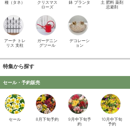
種（タネ）
クリスマス
鉢 プランタ
土 肥料 薬剤
ローズ
ー
忌避剤
アーチ トレ
ガーデニン
デコレーシ
リス 支柱
グツール
ョン
特集から探す
セール・予約販売
セール
8月下旬予約
9月中下旬予
10月中下旬
約
予約