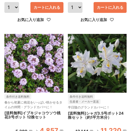
カートに入れる
カートに入れる
お気に入り追加
お気に入り追加
条件付き送料無料
条件付き送料無料
生産者・メーカー直送
春から初夏に桃花をいっぱい咲かせるタ
イムの仲間・グランドカバーに！
半日陰のグランドカバーに！
[送料無料]イブキジャコウソウ桃
[送料無料]シャガ3.5号ポット24
花3号ポット 12株セット
株セット（約1平方米分）
4,857
11,220