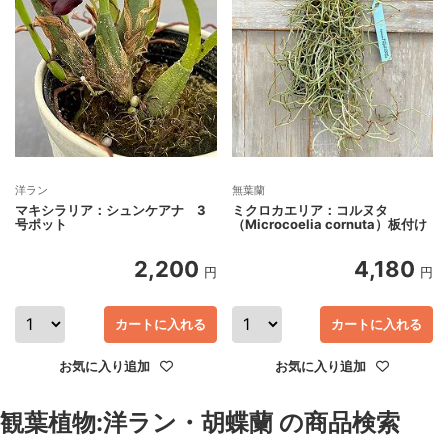
洋ラン
無葉蘭
マキシラリア：シュンケアナ 3
ミクロカエリア：コルヌタ
号ポット
（Microcoelia cornuta）板付け
2,200
4,180
円
円
カートに入れる
カートに入れる
お気に入り追加
お気に入り追加
観葉植物:洋ラン・胡蝶蘭 の商品検索