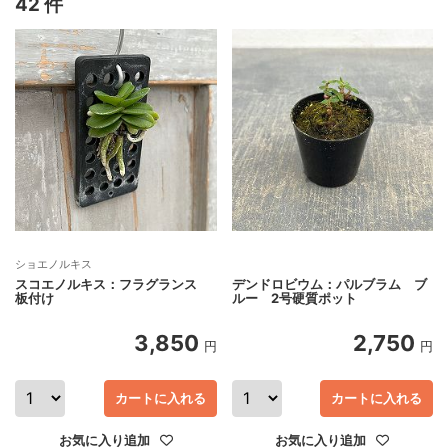
42 件
ショエノルキス
スコエノルキス：フラグランス
デンドロビウム：パルブラム ブ
板付け
ルー 2号硬質ポット
3,850
2,750
円
円
カートに入れる
カートに入れる
お気に入り追加
お気に入り追加