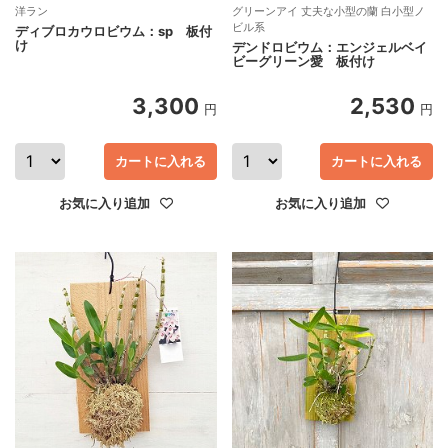
洋ラン
グリーンアイ 丈夫な小型の蘭 白小型ノ
ビル系
ディブロカウロビウム：sp 板付
け
デンドロビウム：エンジェルベイ
ビーグリーン愛 板付け
3,300
2,530
円
円
カートに入れる
カートに入れる
お気に入り追加
お気に入り追加