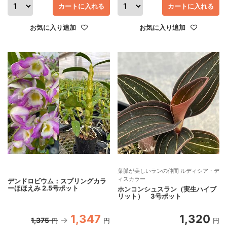
カートに入れる
カートに入れる
お気に入り追加
お気に入り追加
葉脈が美しいランの仲間 ルディシア・デ
ィスカラー
デンドロビウム：スプリングカラ
ーほほえみ 2.5号ポット
ホンコンシュスラン（実生ハイブ
リット） 3号ポット
1,347
1,320
1,375
円
円
円