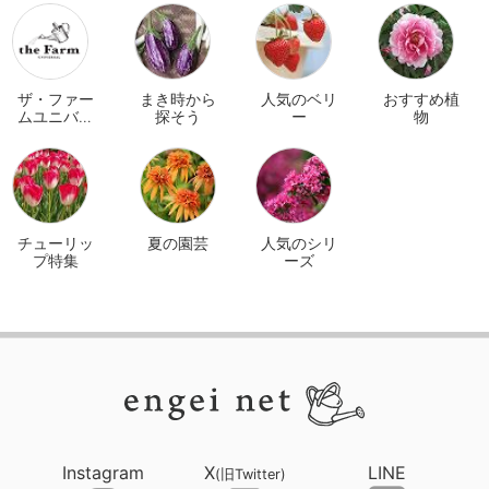
ザ・ファー
まき時から
人気のベリ
おすすめ植
ムユニバー
探そう
ー
物
サル オンラ
イン
チューリッ
夏の園芸
人気のシリ
プ特集
ーズ
Instagram
X
LINE
(旧Twitter)