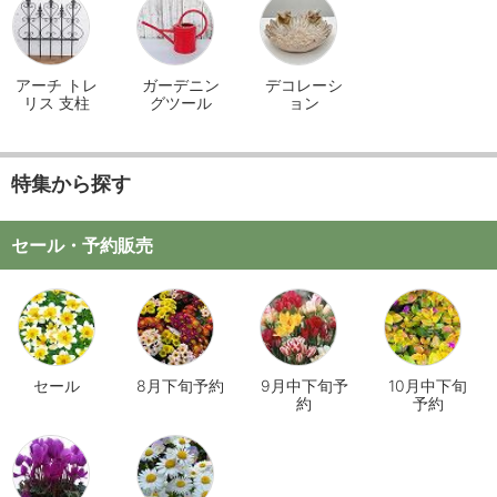
アーチ トレ
ガーデニン
デコレーシ
リス 支柱
グツール
ョン
特集から探す
セール・予約販売
セール
8月下旬予約
9月中下旬予
10月中下旬
約
予約