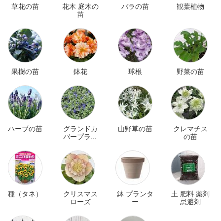
草花の苗
花木 庭木の
バラの苗
観葉植物
苗
果樹の苗
鉢花
球根
野菜の苗
ハーブの苗
グランドカ
山野草の苗
クレマチス
バープラン
の苗
ツ
種（タネ）
クリスマス
鉢 プランタ
土 肥料 薬剤
ローズ
ー
忌避剤