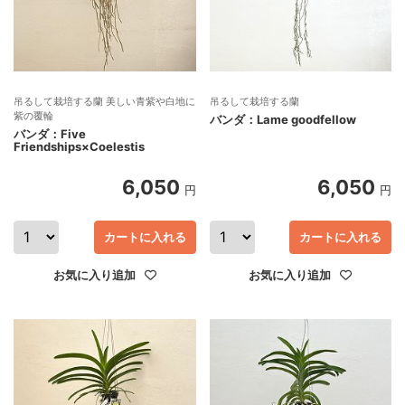
吊るして栽培する蘭 美しい青紫や白地に
吊るして栽培する蘭
紫の覆輪
バンダ：Lame goodfellow
バンダ：Five
Friendships×Coelestis
6,050
6,050
円
円
カートに入れる
カートに入れる
お気に入り追加
お気に入り追加