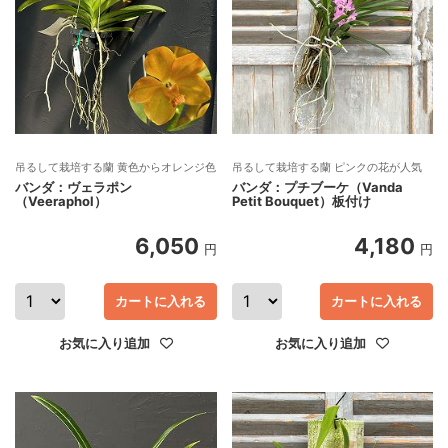
吊るして栽培する蘭 黄色からオレンジ色
吊るして栽培する蘭 ピンクの花が人気
バンダ：ヴェラポン
バンダ：プチブーケ（Vanda
（Veeraphol）
Petit Bouquet）板付け
6,050
4,180
円
円
カートに入れる
カートに入れる
お気に入り追加
お気に入り追加