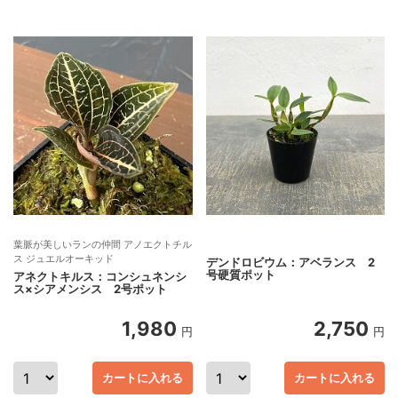
葉脈が美しいランの仲間 アノエクトチル
ス ジュエルオーキッド
デンドロビウム：アベランス 2
号硬質ポット
アネクトキルス：コンシュネンシ
ス×シアメンシス 2号ポット
1,980
2,750
円
円
カートに入れる
カートに入れる