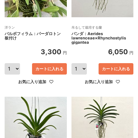
洋ラン
吊るして栽培する蘭
バルボフィラム：パーダロトン
バンダ：Aerides
板付け
lawrenceae×Rhynchostylis
gigantea
3,300
6,050
円
円
カートに入れる
カートに入れる
お気に入り追加
お気に入り追加