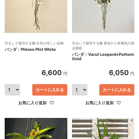
吊るして栽培する蘭 白色の珍しい品種
吊るして栽培する蘭 黄色から茶褐色の斑
点模様
バンダ：Phloen Phit White
バンダ：Varut Leopard×Pathom
Gold
6,600
6,050
円
円
カートに入れる
カートに入れる
お気に入り追加
お気に入り追加