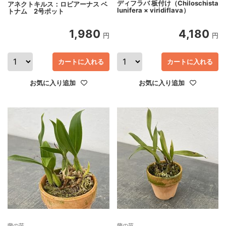
ディフラバ 板付け（Chiloschista
アネクトキルス：ロビアーナス ベ
lunifera × viridiflava）
トナム 2号ポット
1,980
4,180
円
円
カートに入れる
カートに入れる
お気に入り追加
お気に入り追加
蘭の苗
蘭の苗