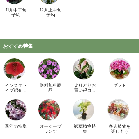
11月中下旬
12月上中旬
予約
予約
おすすめ特集
インスタラ
送料無料商
よりどりお
ギフト
イブ紹介商
品
買い得コー
品
ナー
季節の特集
オージープ
観葉植物特
多肉植物を
ランツ
集
楽しもう