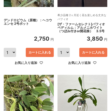
希少品種 2ヶ月近く花を楽しめる丈夫な
パフィオ
デンドロビウム（原種）：ヘコウ
エンセ 2号ポット
[ザ・ファームセレクト]パフィオ
ペディルム：アルメニホワイト
（つぼみ付きor開花株） 3.5号
2,750
3,850
円
円
カートに入れる
カートに入れる
お気に入り追加
お気に入り追加