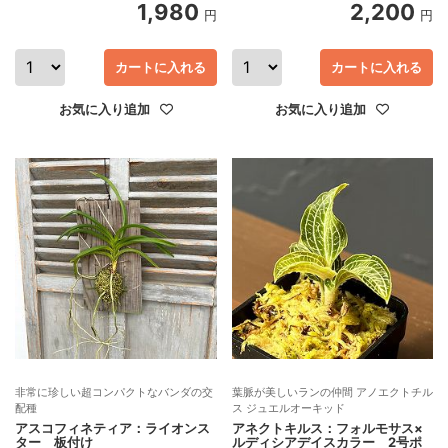
1,980
2,200
円
円
カートに入れる
カートに入れる
お気に入り追加
お気に入り追加
非常に珍しい超コンパクトなバンダの交
葉脈が美しいランの仲間 アノエクトチル
配種
ス ジュエルオーキッド
アスコフィネティア：ライオンス
アネクトキルス：フォルモサス×
ター 板付け
ルディシアデイスカラー 2号ポ