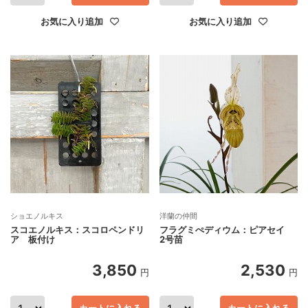
お気に入り追加
お気に入り追加
ショエノルキス
洋蘭の仲間
スコエノルキス：スコロペンドリ
フラグミぺディウム：ピアセイ
ア 板付け
2号苗
3,850
2,530
円
円