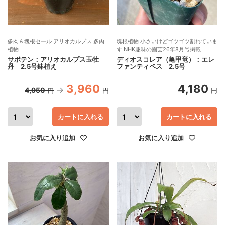
多肉＆塊根セール アリオカルプス 多肉
塊根植物 小さいけどゴツゴツ割れていま
植物
す NHK趣味の園芸26年8月号掲載
サボテン：アリオカルプス玉牡
ディオスコレア（亀甲竜）：エレ
丹 2.5号鉢植え
ファンティペス 2.5号
3,960
4,180
4,950
円
円
円
カートに入れる
カートに入れる
お気に入り追加
お気に入り追加