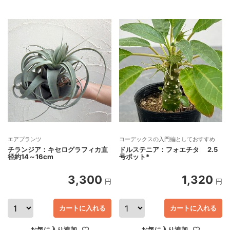
エアプランツ
コーデックスの入門編としておすすめ
チランジア：キセログラフィカ直
ドルステニア：フォエチタ 2.5
径約14～16cm
号ポット*
3,300
1,320
円
円
カートに入れる
カートに入れる
お気に入り追加
お気に入り追加