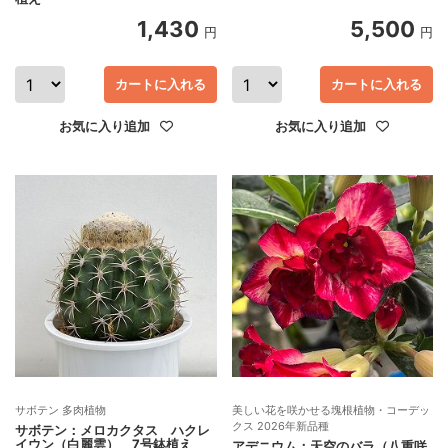
1,430
5,500
円
円
カートに入れる
カートに入れる
お気に入り追加
お気に入り追加
サボテン 多肉植物
美しい花を咲かせる塊根植物・コーデッ
クス 2026年新品種
サボテン：メロカクタス ハクレ
イウン（白麗雲） 7号鉢植え
アデニウム：天空のバラ（八重咲