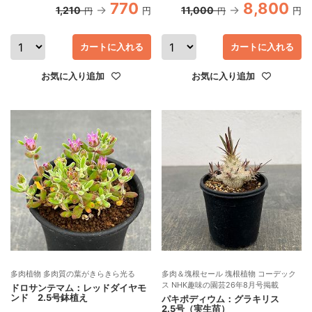
770
8,800
1,210
11,000
円
円
円
円
カートに入れる
カートに入れる
お気に入り追加
お気に入り追加
多肉植物 多肉質の葉がきらきら光る
多肉＆塊根セール 塊根植物 コーデック
ス NHK趣味の園芸26年8月号掲載
ドロサンテマム：レッドダイヤモ
ンド 2.5号鉢植え
パキポディウム：グラキリス
2.5号（実生苗）