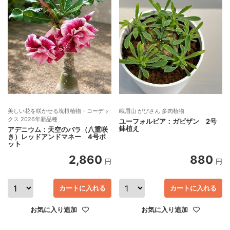
美しい花を咲かせる塊根植物・コーデッ
峨眉山 がびさん 多肉植物
クス 2026年新品種
ユーフォルビア：ガビザン 2号
鉢植え
アデニウム：天空のバラ（八重咲
き）レッドアンドマネー 4号ポ
ット
2,860
880
円
円
カートに入れる
カートに入れる
お気に入り追加
お気に入り追加