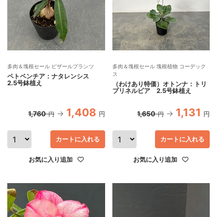
多肉＆塊根セール ビザールプランツ
多肉＆塊根セール 塊根植物 コーデック
ス
ペトペンチア：ナタレンシス
2.5号鉢植え
（わけあり特価）オトンナ：トリ
プリネルビア 2.5号鉢植え
1,408
1,131
1,760
1,650
円
円
円
円
カートに入れる
カートに入れる
お気に入り追加
お気に入り追加