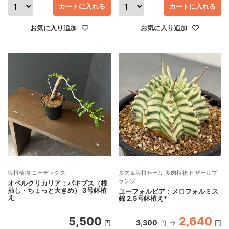
カートに入れる
カートに入れる
お気に入り追加
お気に入り追加
塊根植物 コーデックス
多肉＆塊根セール 多肉植物 ビザールプ
ランツ
オペルクリカリア：パキプス（根
挿し・ちょっと大きめ） 3号鉢植
ユーフォルビア：メロフォルミス
え
錦 2.5号鉢植え*
5,500
2,640
3,300
円
円
円