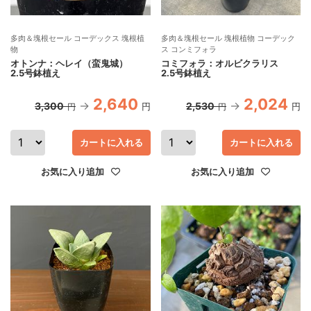
多肉＆塊根セール コーデックス 塊根植
多肉＆塊根セール 塊根植物 コーデック
物
ス コンミフォラ
オトンナ：ヘレイ（蛮鬼城）
コミフォラ：オルビクラリス
2.5号鉢植え
2.5号鉢植え
2,640
2,024
3,300
2,530
円
円
円
円
カートに入れる
カートに入れる
お気に入り追加
お気に入り追加