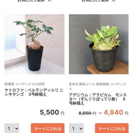
錦珊瑚 コーデックスの仲間
多肉＆塊根セール 塊根植物 コーデック
ス
ヤトロファ：ベルランディエリ ニ
シキサンゴ 3号鉢植え
アデニウム：アラビカム モンス
ター（ずんぐりぼってり株） 5
号鉢植え
5,500
4,840
6,050
円
円
円
カートに入れる
カートに入れる