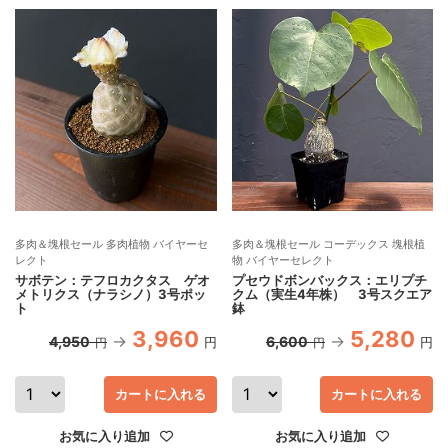
多肉＆塊根セール 多肉植物 バイヤーセ
多肉＆塊根セール コーデックス 塊根植
レクト
物 バイヤーセレクト
サボテン：テフロカクタス ゲオ
プセウドボンバックス：エリプチ
メトリクス（ナラシノ）3号ポッ
クム（実生4年株） 3号スクエア
ト
鉢
3,960
5,280
4,950
6,600
円
円
円
円
カートに入れる
カートに入れる
お気に入り追加
お気に入り追加