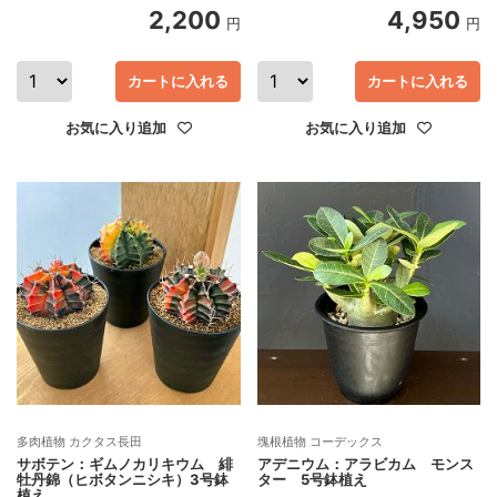
2,200
4,950
円
円
カートに入れる
カートに入れる
お気に入り追加
お気に入り追加
多肉植物 カクタス長田
塊根植物 コーデックス
サボテン：ギムノカリキウム 緋
アデニウム：アラビカム モンス
牡丹錦（ヒボタンニシキ）3号鉢
ター 5号鉢植え
植え