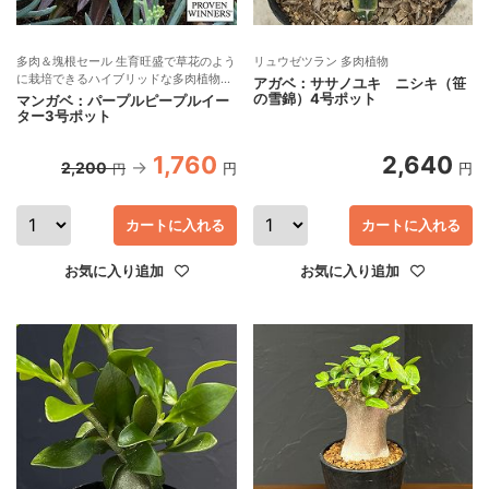
多肉＆塊根セール 生育旺盛で草花のよう
リュウゼツラン 多肉植物
に栽培できるハイブリッドな多肉植物！
アガベ：ササノユキ ニシキ（笹
アガベの仲間 PW
の雪錦）4号ポット
マンガベ：パープルピープルイー
ター3号ポット
1,760
2,640
2,200
円
円
円
カートに入れる
カートに入れる
お気に入り追加
お気に入り追加