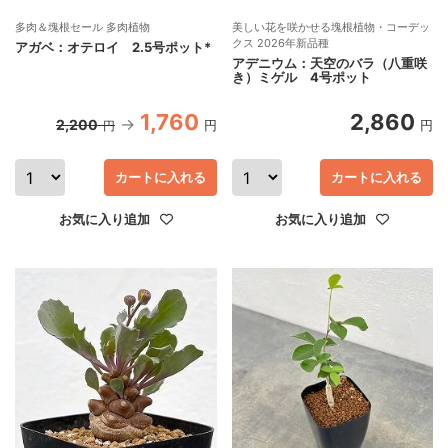
多肉＆塊根セール 多肉植物
美しい花を咲かせる塊根植物・コーデッ
クス 2026年新品種
アガベ：オテロイ 2.5号ポット*
アデニウム：天空のバラ（八重咲
き）ミゲル 4号ポット
1,760
2,860
2,200
円
円
円
カートに入れる
カートに入れる
お気に入り追加
お気に入り追加