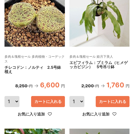
多肉＆塊根セール 多肉植物・コーデック
多肉＆塊根セール 姫月下美人
ス
エピフィラム：プミラム（ヒメゲ
ッカビジン） 5号吊り鉢
チレコドン：ノルティ 2.5号鉢
植え
6,600
1,760
8,250
2,200
円
円
円
円
カートに入れる
カートに入れる
お気に入り追加
お気に入り追加