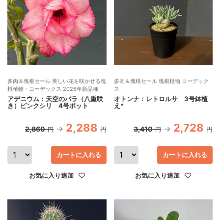
多肉＆塊根セール 美しい花を咲かせる塊
多肉＆塊根セール 塊根植物 コーデック
根植物・コーデックス 2026年新品種
ス
アデニウム：天空のバラ（八重咲
オトンナ：レトロルサ 3号鉢植
き）ピンクシリ 4号ポット
え*
2,288
2,728
2,860
3,410
円
円
円
円
カートに入れる
カートに入れる
お気に入り追加
お気に入り追加