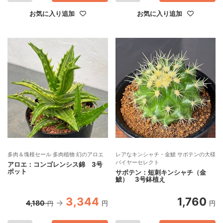
お気に入り追加
お気に入り追加
多肉＆塊根セール 多肉植物 幻のアロエ
レアなキンシャチ・金鯱 サボテンの大様
バイヤーセレクト
アロエ：コンゴレンシス錦 3号
ポット
サボテン：短刺キンシャチ（金
鯱） 3号鉢植え
3,344
1,760
4,180
円
円
円