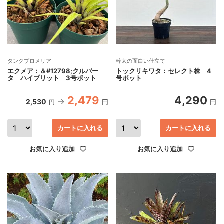
タンクブロメリア
幹太の面白い仕立て
エクメア：＆#12798;クルバー
トックリキワタ：セレクト株 4
タ ハイブリット 3号ポット
号ポット
2,479
4,290
2,530
円
円
円
カートに入れる
カートに入れる
お気に入り追加
お気に入り追加