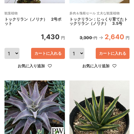
観葉植物
多肉＆塊根セール 丈夫な観葉植物
トックリラン（ノリナ） 2号ポ
トックリラン：じっくり育てたト
ット
ックリラン（ノリナ） 3.5号
1,430
2,640
3,300
円
円
円
カートに入れる
カートに入れる
お気に入り追加
お気に入り追加