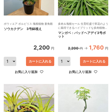
ボウィエア ボルビリス 塊根植物 蒼角殿
多肉＆塊根セール 生育旺盛で草花のよう
に栽培できるハイブリッドな多肉植物！
ソウカクデン 3号鉢植え
アガベの仲間 PW
マンガベ：バッドヘアデイ3号ポ
ット
2,200
1,760
2,200
円
円
円
カートに入れる
カートに入れる
お気に入り追加
お気に入り追加