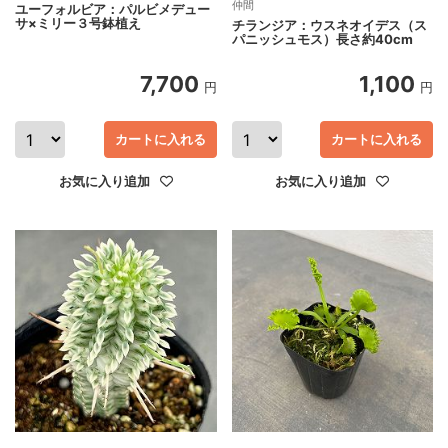
仲間
ユーフォルビア：パルビメデュー
サ×ミリー３号鉢植え
チランジア：ウスネオイデス（ス
パニッシュモス）長さ約40cm
7,700
1,100
円
円
カートに入れる
カートに入れる
お気に入り追加
お気に入り追加