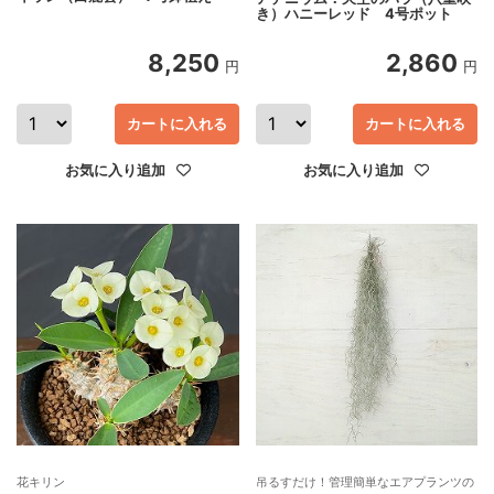
き）ハニーレッド 4号ポット
8,250
2,860
円
円
カートに入れる
カートに入れる
お気に入り追加
お気に入り追加
花キリン
吊るすだけ！管理簡単なエアプランツの