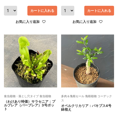
カートに入れる
カートに入れる
お気に入り追加
お気に入り追加
食虫植物・落とし穴タイプ 食虫植物
多肉＆塊根セール 塊根植物 コーデック
ス
（わけあり特価）サラセニア：プ
ルプレア（パープレア）3号ポッ
オペルクリカリア：パキプス4号
ト
鉢植え