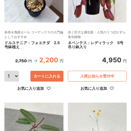
多肉＆塊根セール コーデックスの入門編
赤く巨大な捕虫葉・人気のうつぼかずら
としておすすめ
食虫植物
ドルステニア：フォエチダ 2.5
ネペンテス：レディラック 5号
号鉢植え
吊り鉢入り
2,200
4,950
2,750
円
円
円
カートに入れる
入荷お知らせ受付中
お気に入り追加
お気に入り追加