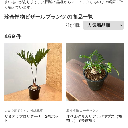
すいものがあります。入門編の品種からマニアックなものまで幅広く取
り揃えています。
珍奇植物ビザールプランツ の商品一覧
並び順:
469 件
丈夫で育てやすい 沖縄観葉
塊根植物 コーデックス
ザミア：フロリダ―ナ 2号ポッ
オペルクリカリア：パキプス（根
ト
挿し） 3号鉢植え