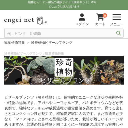
植物とガーデン用品の通販サイト【園芸ネット】本店
どなたでも購入頂けます
0
ログイン
カート
メニュー
観葉植物特集
珍奇植物ビザールプランツ
珍奇植物ビザールプランツ：観葉植物特集
ビザールプランツ（珍奇植物）は、個性的でユニークな形状や生態を持
つ植物の総称です。アガベやユーフォルビア、パキポディウムなどが代
表例で、独特なフォルムや成長過程が観賞価値を高めます。育てる楽し
さとコレクション性が魅力で、植物愛好家に人気です。まだ流通量が少
なく「マニア向け」とされる品種が多いため、栽培が難しいイメージが
ありますが、普通の観葉植物と同じように一般家庭の環境でも管理しや