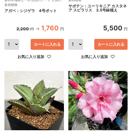
多肉植物
サボテン：ユーリキニア カスタネ
ア スピラリス 3.5号鉢植え
アガベ：シジゲラ 4号ポット
1,760
5,500
2,200
円
円
円
カートに入れる
カートに入れる
お気に入り追加
お気に入り追加