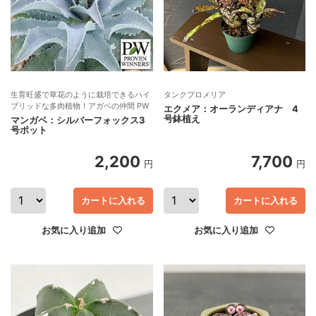
生育旺盛で草花のように栽培できるハイ
タンクブロメリア
ブリッドな多肉植物！アガベの仲間 PW
エクメア：オーランディアナ 4
号鉢植え
マンガベ：シルバーフォックス3
号ポット
2,200
7,700
円
円
カートに入れる
カートに入れる
お気に入り追加
お気に入り追加