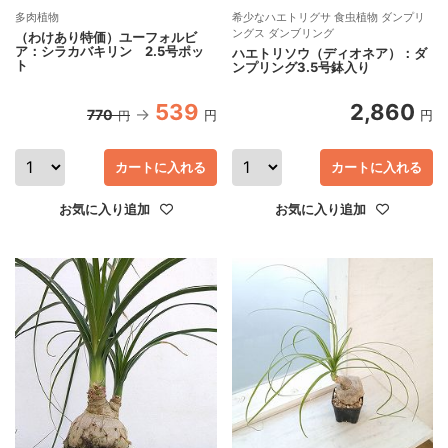
多肉植物
希少なハエトリグサ 食虫植物 ダンプリ
ングス ダンブリング
（わけあり特価）ユーフォルビ
ア：シラカバキリン 2.5号ポッ
ハエトリソウ（ディオネア）：ダ
ト
ンプリング3.5号鉢入り
539
2,860
770
円
円
円
カートに入れる
カートに入れる
お気に入り追加
お気に入り追加