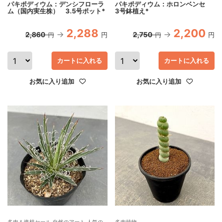
パキポディウム：デンシフローラ
パキポディウム：ホロンベンセ
ム（国内実生株） 3.5号ポット*
3号鉢植え*
2,288
2,200
2,860
2,750
円
円
円
円
カートに入れる
カートに入れる
お気に入り追加
お気に入り追加
多肉＆塊根セール 自然のアート 人気の
多肉植物