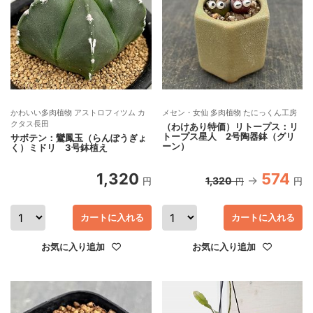
かわいい多肉植物 アストロフィツム カ
メセン・女仙 多肉植物 たにっくん工房
クタス長田
（わけあり特価）リトープス：リ
トープス星人 2号陶器鉢（グリ
サボテン：鸞鳳玉（らんぽうぎょ
ーン）
く）ミドリ 3号鉢植え
1,320
574
1,320
円
円
円
カートに入れる
カートに入れる
お気に入り追加
お気に入り追加