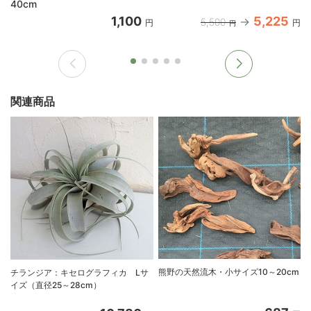
40cm
1,100
5,225
5,500
円
円
円
関連商品
熊野の天然流木・小サイズ10～20cm
チランジア：キセログラフィカ Lサ
イズ（直径25～28cm）