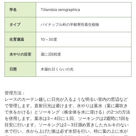
学名
Tillandsia xerographica
タイプ
パイナップル科の半耐寒性着生植物
生育適温
10～30度
水やりの目安
週に2回程度
日照
木漏れ日くらいの光
管理方法：
レースのカーテン越しに日光が入るような明るい室内の窓辺など
で管理します。直射日光は避けます。水やりは葉水（葉に霧吹き
で水をかける）とソーキング（株全体を水に浸ける）の2つの方法
を併用します。葉水は3～4日に１回、ソーキングは2週間に1回を
目安に行います。ソーキングは2～3日溜め置きしたカルキのない
水で行い、水から上げた後は必ず水切を行い、特に葉の上に水が