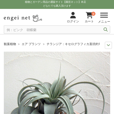
植物とガーデン用品の通販サイト【園芸ネット】本店
どなたでも購入頂けます
0
ログイン
カート
メニュー
観葉植物
エア プランツ
チランジア：キセログラフィカ直径約14～16cm
観葉植物特集
珍奇植物ビザールプランツ
チランジア：キセログラフィカ直
観葉植物特集
エアプランツを楽しもう
チランジア：キセログラフィカ直径約