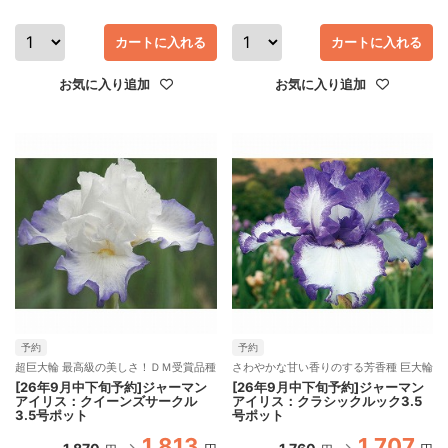
カートに入れる
カートに入れる
お気に入り追加
お気に入り追加
予約
予約
超巨大輪 最高級の美しさ！ＤＭ受賞品種
さわやかな甘い香りのする芳香種 巨大輪
[26年9月中下旬予約]ジャーマン
[26年9月中下旬予約]ジャーマン
アイリス：クイーンズサークル
アイリス：クラシックルック3.5
3.5号ポット
号ポット
1,813
1,707