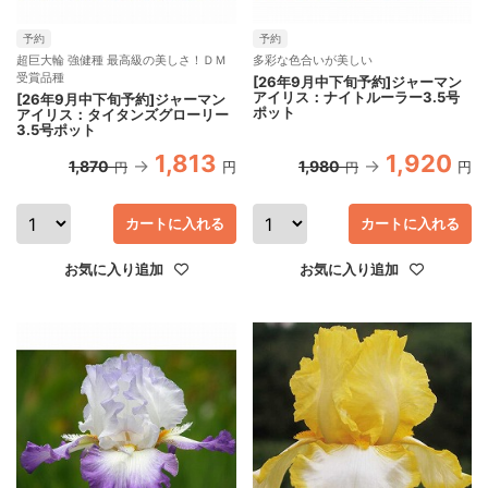
予約
予約
超巨大輪 強健種 最高級の美しさ！ＤＭ
多彩な色合いが美しい
受賞品種
[26年9月中下旬予約]ジャーマン
アイリス：ナイトルーラー3.5号
[26年9月中下旬予約]ジャーマン
ポット
アイリス：タイタンズグローリー
3.5号ポット
1,813
1,920
1,870
1,980
円
円
円
円
カートに入れる
カートに入れる
お気に入り追加
お気に入り追加