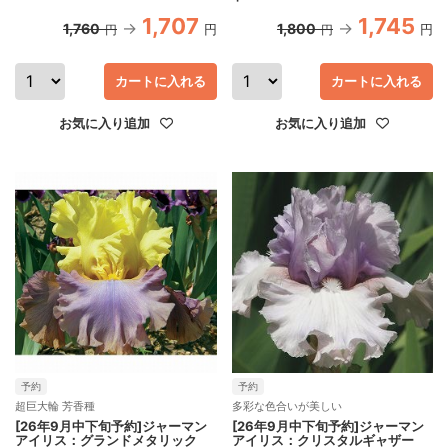
1,707
1,745
1,760
1,800
円
円
円
円
カートに入れる
カートに入れる
お気に入り追加
お気に入り追加
予約
予約
超巨大輪 芳香種
多彩な色合いが美しい
[26年9月中下旬予約]ジャーマン
[26年9月中下旬予約]ジャーマン
アイリス：グランドメタリック
アイリス：クリスタルギャザー