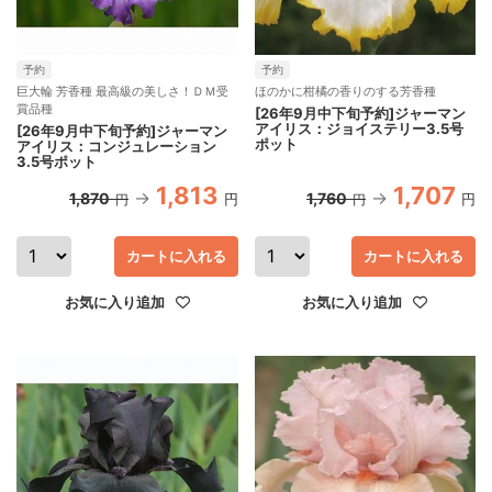
予約
予約
巨大輪 芳香種 最高級の美しさ！ＤＭ受
ほのかに柑橘の香りのする芳香種
賞品種
[26年9月中下旬予約]ジャーマン
アイリス：ジョイステリー3.5号
[26年9月中下旬予約]ジャーマン
ポット
アイリス：コンジュレーション
3.5号ポット
1,813
1,707
1,870
1,760
円
円
円
円
カートに入れる
カートに入れる
お気に入り追加
お気に入り追加