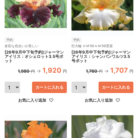
予約
予約
多彩な色合いが美しい
巨大輪 ＨＭ’96ＡＭ’98受賞
[26年9月中下旬予約]ジャーマン
[26年9月中下旬予約]ジャーマン
アイリス：オシェロット3.5号ポ
アイリス：シャンパンワルツ3.5
ット
号ポット
1,920
1,707
1,980
1,760
円
円
円
円
カートに入れる
カートに入れる
お気に入り追加
お気に入り追加