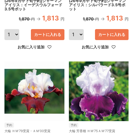
[26年9月中下旬予約]ジャーマン
[26年9月中下旬予約]ジャーマン
アイリス：イーデスウルフォード
アイリス：シルバラード3.5号ポ
3.5号ポット
ット
1,813
1,813
1,870
1,870
円
円
円
円
カートに入れる
カートに入れる
お気に入り追加
お気に入り追加
予約
予約
大輪 ＨＭ’79受賞・ＡＭ’00受賞
大輪 芳香種 ＨＭ’75ＡＭ’77受賞