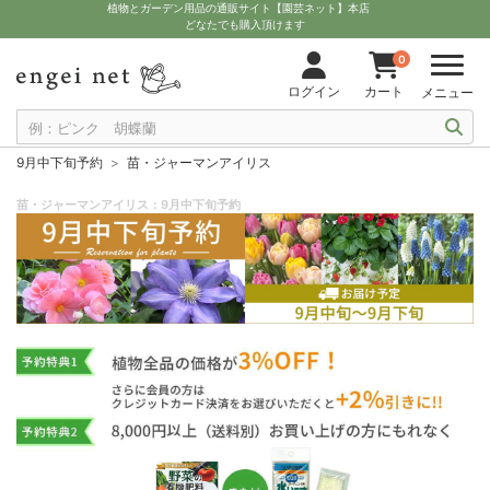
植物とガーデン用品の通販サイト【園芸ネット】本店
どなたでも購入頂けます
0
ログイン
カート
メニュー
9月中下旬予約
苗・ジャーマンアイリス
苗・ジャーマンアイリス：9月中下旬予約