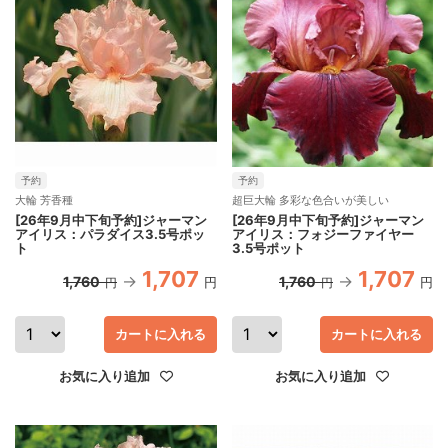
予約
予約
大輪 芳香種
超巨大輪 多彩な色合いが美しい
[26年9月中下旬予約]ジャーマン
[26年9月中下旬予約]ジャーマン
アイリス：パラダイス3.5号ポッ
アイリス：フォジーファイヤー
ト
3.5号ポット
1,707
1,707
1,760
1,760
円
円
円
円
カートに入れる
カートに入れる
お気に入り追加
お気に入り追加