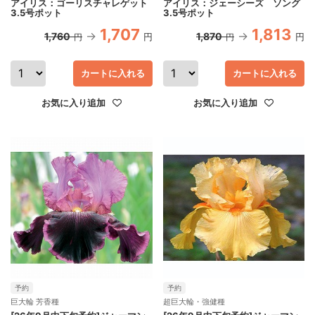
アイリス：ゴーリスチャレゲット
アイリス：ジェーシーズ ソング
3.5号ポット
3.5号ポット
1,707
1,813
1,760
1,870
円
円
円
円
カートに入れる
カートに入れる
お気に入り追加
お気に入り追加
予約
予約
巨大輪 芳香種
超巨大輪・強健種