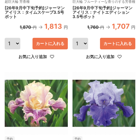
超巨大輪 芳香種
巨大輪 フルーティーな香りのする芳香種
[26年9月中下旬予約]ジャーマン
[26年9月中下旬予約]ジャーマン
アイリス：タイムスケープ3.5号
アイリス：ナイトエディション
ポット
3.5号ポット
1,813
1,707
1,870
1,760
円
円
円
円
カートに入れる
カートに入れる
お気に入り追加
お気に入り追加
予約
予約