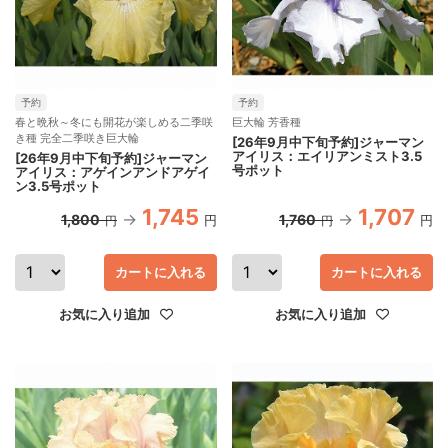
予約
予約
春と晩秋～冬にも開花が楽しめる二季咲
巨大輪 芳香種
き種 完全二季咲き巨大輪
[26年9月中下旬予約]ジャーマン
アイリス：エイリアンミスト3.5
[26年9月中下旬予約]ジャーマン
号ポット
アイリス：アゲインアンドアゲイ
ン3.5号ポット
1,745
1,707
1,800
1,760
円
円
円
円
カートに入れる
カートに入れる
お気に入り追加
お気に入り追加