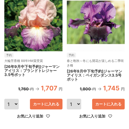
予約
予約
大輪芳香種 88年HM賞受賞
春と晩秋～冬にも開花が楽しめる二季咲
き種
[26年9月中下旬予約]ジャーマン
アイリス：プランドトレジャー
[26年9月中下旬予約]ジャーマン
3.5号ポット
アイリス：ペイガンダンス3.5号
ポット
1,707
1,745
1,760
1,800
円
円
円
円
カートに入れる
カートに入れる
お気に入り追加
お気に入り追加