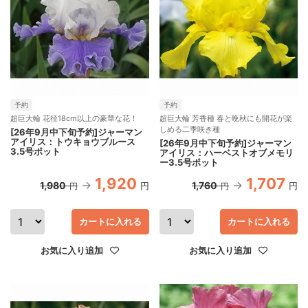
予約
予約
超巨大輪 花径18cm以上の豪華な花！
超巨大輪 芳香種 春と晩秋にも開花が楽
しめる二季咲き種
[26年9月中下旬予約]ジャーマン
アイリス：トウキョウブルース
[26年9月中下旬予約]ジャーマン
3.5号ポット
アイリス：ハーベストオブメモリ
ー3.5号ポット
1,920
1,707
1,980
1,760
円
円
円
円
カートに入れる
カートに入れる
お気に入り追加
お気に入り追加