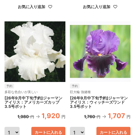
お気に入り追加
お気に入り追加
予約
予約
多彩な色合いが美しい
巨大輪 強健種
[26年9月中下旬予約]ジャーマン
[26年9月中下旬予約]ジャーマン
アイリス：アメリカーズカップ
アイリス：ウィッチーズワンド
3.5号ポット
3.5号ポット
1,920
1,707
1,980
1,760
円
円
円
円
カートに入れる
カートに入れる