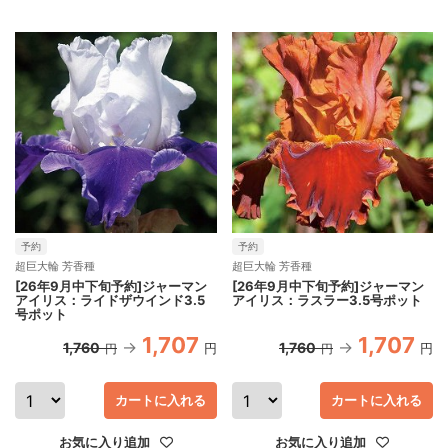
予約
予約
超巨大輪 芳香種
超巨大輪 芳香種
[26年9月中下旬予約]ジャーマン
[26年9月中下旬予約]ジャーマン
アイリス：ライドザウインド3.5
アイリス：ラスラー3.5号ポット
号ポット
1,707
1,707
1,760
1,760
円
円
円
円
カートに入れる
カートに入れる
お気に入り追加
お気に入り追加