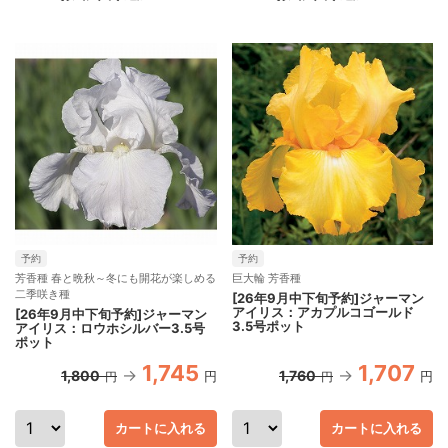
予約
予約
芳香種 春と晩秋～冬にも開花が楽しめる
巨大輪 芳香種
二季咲き種
[26年9月中下旬予約]ジャーマン
アイリス：アカプルコゴールド
[26年9月中下旬予約]ジャーマン
3.5号ポット
アイリス：ロウホシルバー3.5号
ポット
1,745
1,707
1,800
1,760
円
円
円
円
カートに入れる
カートに入れる