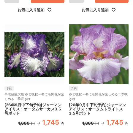
お気に入り追加
お気に入り追加
予約
予約
早咲超巨大輪 春と晩秋～冬にも開花が楽
春と晩秋～冬にも開花が楽しめる二季咲
しめる二季咲き種
き種
[26年9月中下旬予約]ジャーマン
[26年9月中下旬予約]ジャーマン
アイリス：オータムサーカス3.5
アイリス：オータムトライトス
号ポット
3.5号ポット
1,745
1,745
1,800
1,800
円
円
円
円