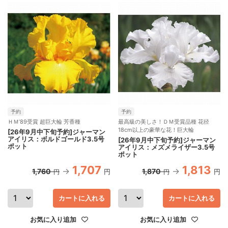
予約
予約
ＨＭ’89受賞 超巨大輪 芳香種
最高級の美しさ！ＤＭ受賞品種 花径
18cm以上の豪華な花！巨大輪
[26年9月中下旬予約]ジャーマン
アイリス：ボルドゴールド3.5号
[26年9月中下旬予約]ジャーマン
ポット
アイリス：メズメライザー3.5号
ポット
1,707
1,813
1,760
1,870
円
円
円
円
カートに入れる
カートに入れる
お気に入り追加
お気に入り追加