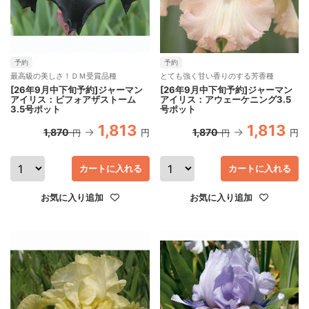
予約
予約
最高級の美しさ！ＤＭ受賞品種
とても強く甘い香りのする芳香種
[26年9月中下旬予約]ジャーマン
[26年9月中下旬予約]ジャーマン
アイリス：ビフォアザストーム
アイリス：アウェーケニング3.5
3.5号ポット
号ポット
1,813
1,813
1,870
1,870
円
円
円
円
カートに入れる
カートに入れる
お気に入り追加
お気に入り追加