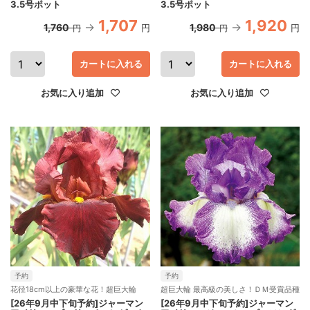
3.5号ポット
3.5号ポット
1,707
1,920
1,760
1,980
円
円
円
円
カートに入れる
カートに入れる
お気に入り追加
お気に入り追加
予約
予約
花径18cm以上の豪華な花！超巨大輪
超巨大輪 最高級の美しさ！ＤＭ受賞品種
[26年9月中下旬予約]ジャーマン
[26年9月中下旬予約]ジャーマン