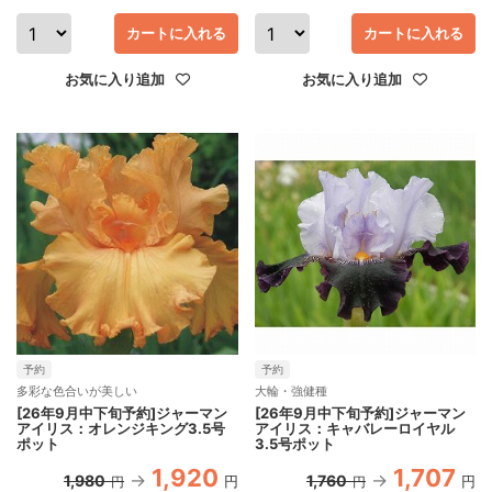
カートに入れる
カートに入れる
お気に入り追加
お気に入り追加
予約
予約
多彩な色合いが美しい
大輪・強健種
[26年9月中下旬予約]ジャーマン
[26年9月中下旬予約]ジャーマン
アイリス：オレンジキング3.5号
アイリス：キャバレーロイヤル
ポット
3.5号ポット
1,920
1,707
1,980
1,760
円
円
円
円