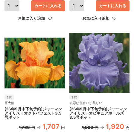
カートに入れる
カートに入れる
お気に入り追加
お気に入り追加
予約
予約
巨大輪
多彩な色合いが美しい
[26年9月中下旬予約]ジャーマン
[26年9月中下旬予約]ジャーマン
アイリス：オクトバフェスト3.5
アイリス：オビキュアホールズ
号ポット
3.5号ポット
1,707
1,920
1,760
1,980
円
円
円
円