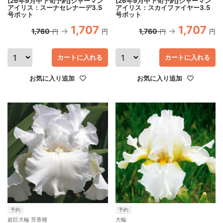
[26年9月中下旬予約]ジャーマン
[26年9月中下旬予約]ジャーマン
アイリス：スーナセレナーデ3.5
アイリス：スカイファイヤー3.5
号ポット
号ポット
1,707
1,707
1,760
1,760
円
円
円
円
カートに入れる
カートに入れる
お気に入り追加
お気に入り追加
予約
予約
超巨大輪 芳香種
大輪