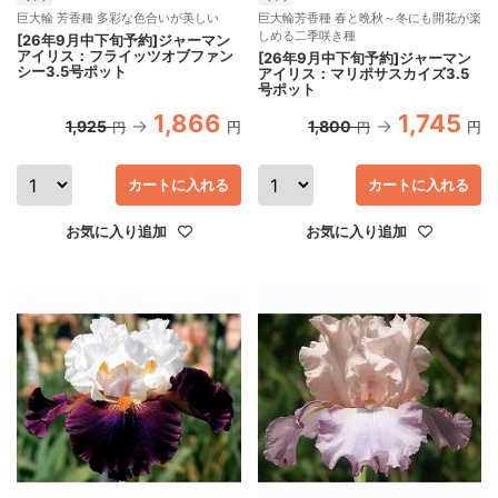
巨大輪 芳香種 多彩な色合いが美しい
巨大輪芳香種 春と晩秋～冬にも開花が楽
しめる二季咲き種
[26年9月中下旬予約]ジャーマン
アイリス：フライッツオブファン
[26年9月中下旬予約]ジャーマン
シー3.5号ポット
アイリス：マリポサスカイズ3.5
号ポット
1,866
1,745
1,925
1,800
円
円
円
円
カートに入れる
カートに入れる
お気に入り追加
お気に入り追加