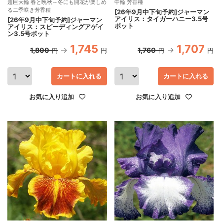
超巨大輪 春と晩秋～冬にも開花が楽しめ
中輪 芳香種
る二季咲き芳香種
[26年9月中下旬予約]ジャーマン
アイリス：タイガーハニー3.5号
[26年9月中下旬予約]ジャーマン
ポット
アイリス：スピーディングアゲイ
ン3.5号ポット
1,745
1,707
1,800
1,760
円
円
円
円
カートに入れる
カートに入れる
お気に入り追加
お気に入り追加