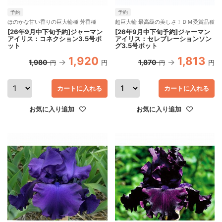
予約
予約
ほのかな甘い香りの巨大輪種 芳香種
超巨大輪 最高級の美しさ！ＤＭ受賞品種
[26年9月中下旬予約]ジャーマン
[26年9月中下旬予約]ジャーマン
アイリス：コネクション3.5号ポ
アイリス：セレブレーションソン
ット
グ3.5号ポット
1,920
1,813
1,980
1,870
円
円
円
円
カートに入れる
カートに入れる
お気に入り追加
お気に入り追加