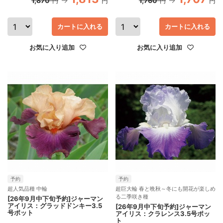
1,870
1,760
円
円
円
円
カートに入れる
カートに入れる
お気に入り追加
お気に入り追加
予約
予約
超人気品種 中輪
超巨大輪 春と晩秋～冬にも開花が楽しめ
る二季咲き種
[26年9月中下旬予約]ジャーマン
アイリス：グラッドドンキー3.5
[26年9月中下旬予約]ジャーマン
号ポット
アイリス：クラレンス3.5号ポッ
ト