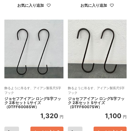
お気に入り追加
お気に入り追加
飾るように吊るす、アイアン製長尺S字
飾るように吊るす、アイアン製長尺S字
フック
フック
ジョセフアイアン ロングS字フッ
ジョセフアイアン ロングS字フッ
ク 2本セット Lサイズ
ク 2本セット Sサイズ
（DTFF6008SW）
（DTFF6007SW）
1,320
1,100
円
円