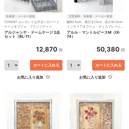
生産者・メーカー直送
大型送料
生産者・メーカー直送
COVENT エレガントな佇まいのバード
幅80.5cm、奥行き17cm、高さ90.5cm
ケージオブジェ・プランツゲージ
インテリアオブジェ・ディスプレイに
COVENT
アルジャンテ・ドームケージ 2点
アルル・マントルピースM（IX-
セット（BL-11）
74）
12,870
50,380
円
円
カートに入れる
カートに入れる
お気に入り追加
お気に入り追加