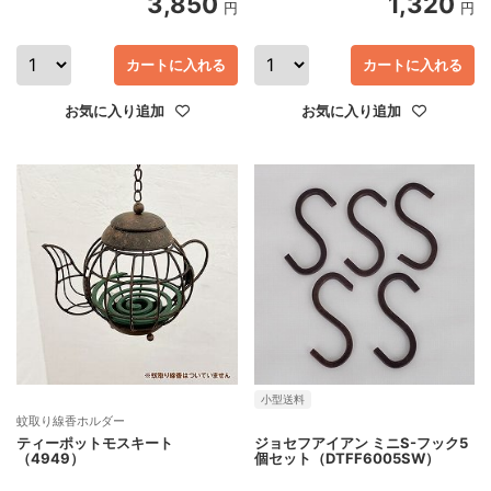
3,850
1,320
円
円
カートに入れる
カートに入れる
お気に入り追加
お気に入り追加
小型送料
蚊取り線香ホルダー
ティーポットモスキート
ジョセフアイアン ミニS-フック5
（4949）
個セット（DTFF6005SW）