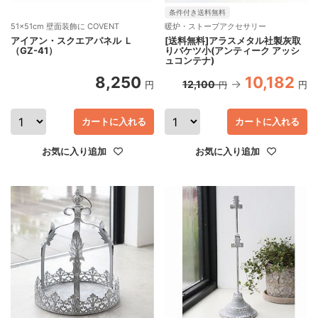
条件付き送料無料
51×51cm 壁面装飾に COVENT
暖炉・ストーブアクセサリー
アイアン・スクエアパネル Ｌ
[送料無料]アラスメタル社製灰取
（GZ-41）
りバケツ小(アンティーク アッシ
ュコンテナ)
8,250
10,182
12,100
円
円
円
カートに入れる
カートに入れる
お気に入り追加
お気に入り追加