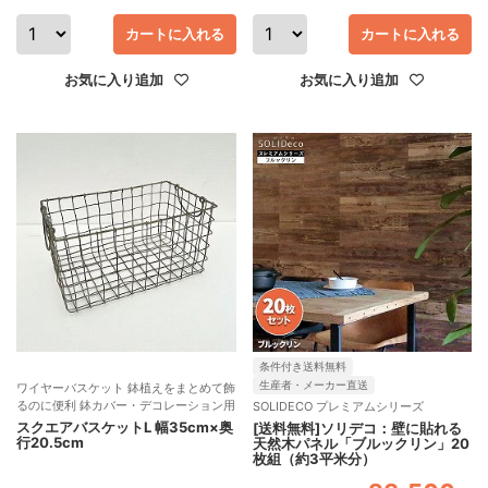
カートに入れる
カートに入れる
お気に入り追加
お気に入り追加
条件付き送料無料
生産者・メーカー直送
ワイヤーバスケット 鉢植えをまとめて飾
るのに便利 鉢カバー・デコレーション用
SOLIDECO プレミアムシリーズ
スクエアバスケットL 幅35cm×奥
[送料無料]ソリデコ：壁に貼れる
行20.5cm
天然木パネル「ブルックリン」20
枚組（約3平米分）