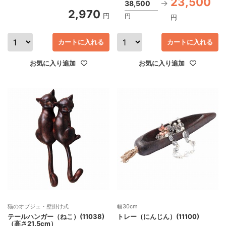
23,500
38,500
2,970
円
円
円
カートに入れる
カートに入れる
お気に入り追加
お気に入り追加
猫のオブジェ・壁掛け式
幅30cm
テールハンガー（ねこ）(11038)
トレー（にんじん）(11100)
（高さ21.5cm）