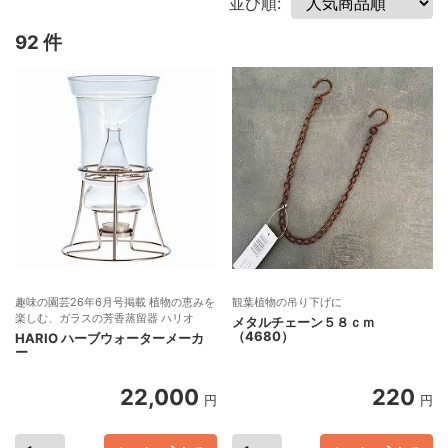
並び順:
92 件
趣味の園芸26年6月号掲載 植物の恵みを
観葉植物の吊り下げに
楽しむ、ガラスの芳香蒸留器 ハリオ
メタルチェーン５８ｃｍ
（4680）
HARIO ハーブウォーターメーカ
ー
22,000
220
円
円