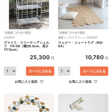
生産者・メーカー直送
生産者・メーカー直送
COVENT
麻製インテリアマット COVENT
ヴァイス・スリーティアシェル
ウェビー・ジュートラグ（NQ-
フ FX-06（幅59.5cm、高さ
04）
117.5cm）
25,300
10,780
円
円
カートに入れる
カートに入れる
お気に入り追加
お気に入り追加