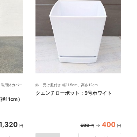
3号用鉢カバー
鉢・受け皿付き 幅11.5cm、高さ12cm
クエンチローポット：5号ホワイト
径11cm）
1,320
400
506
円
円
円