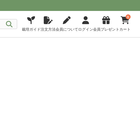
0
栽培ガイド
注文方法
会員について
ログイン
会員プレゼント
カート