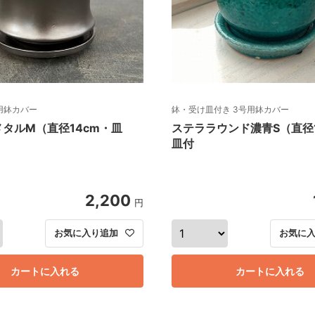
号用鉢カバー
鉢・受け皿付き 3号用鉢カバー
タルM（直径14cm・皿
ステララウンド濃青S（直径1
皿付
2,200
円
お気に入り追加
お気に
カートに入れる
カートに入れる