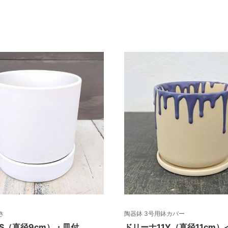
き
陶器鉢 3号用鉢カバー
S（直径9cm）・皿付
ドリーナ11Y（直径11cm