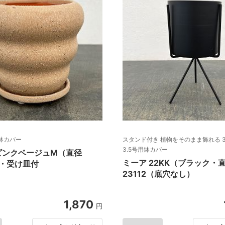
鉢カバー
スタンド付き 植物をそのまま飾れる 
3.5号用鉢カバー
ピンクベージュM（直径
ミーア 22KK（ブラック・直
m）・受け皿付
23112（底穴なし）
1,870
円