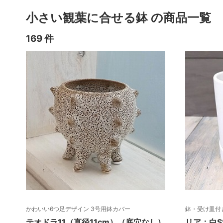
小さい観葉に合せる鉢 の商品一覧
169 件
かわいい6つ足デザイン 3号用鉢カバー
鉢・受け皿付
テオドラ11（直径11cm）（底穴なし）
リア：白S