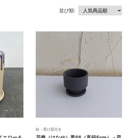
並び順:
鉢・受け皿付き
）イエロー＆
花脊（はなせ）黒SS（直径5cm）・皿