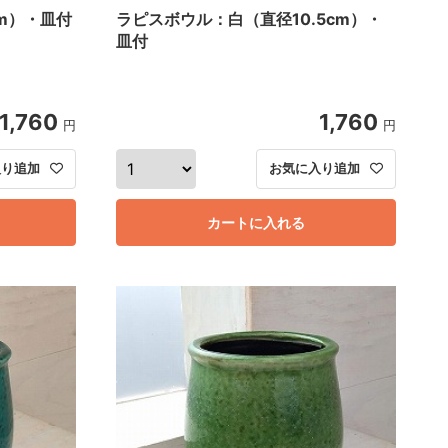
cm）・皿付
ラピスボウル：白（直径10.5cm）・
皿付
1,760
1,760
円
円
入り追加
お気に入り追加
カートに入れる