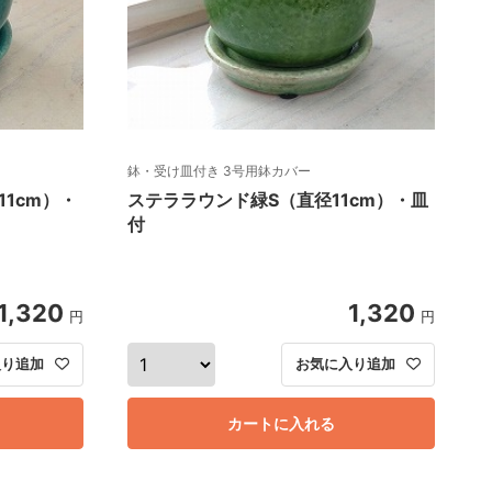
鉢・受け皿付き 3号用鉢カバー
1cm）・
ステララウンド緑S（直径11cm）・皿
付
1,320
1,320
円
円
入り追加
お気に入り追加
カートに入れる