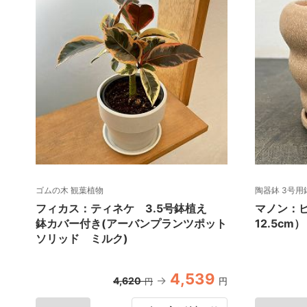
ゴムの木 観葉植物
陶器鉢 3号用
フィカス：ティネケ 3.5号鉢植え
マノン：
鉢カバー付き(アーバンプランツポット
12.5c
ソリッド ミルク)
4,539
4,620
円
円