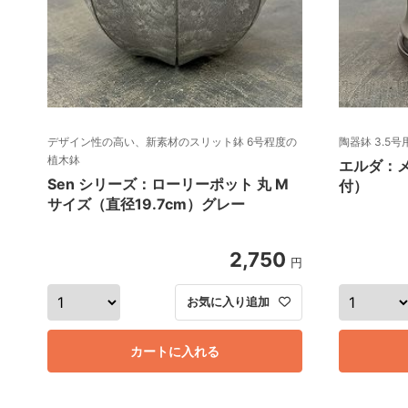
デザイン性の高い、新素材のスリット鉢 6号程度の
陶器鉢 3.5
植木鉢
エルダ：メ
Sen シリーズ：ローリーポット 丸 M
付）
サイズ（直径19.7cm）グレー
2,750
円
お気に入り追加
カートに入れる