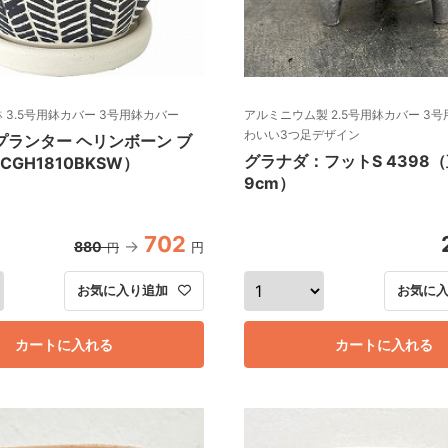
 鉢 3.5号用鉢カバー 3号用鉢カバー
アルミニウム製 2.5号用鉢カバー 3号
わいい3つ足デザイン
プランター ヘリンボーン ブ
グラナダ：フットS 4398
GH1810BKSW）
9cm）
702
880
円
円
お気に入り追加
お気に
カートに入れる
カートに入れる