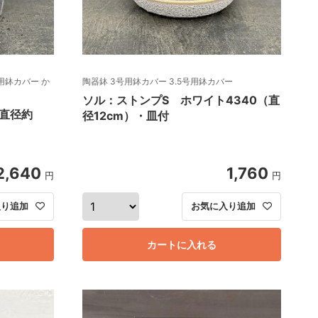
用鉢カバー か
陶器鉢 3号用鉢カバー 3.5号用鉢カバー
ソル：ストンプS ホワイト4340（直
（直径約
径12cm）・皿付
2,640
1,760
円
円
入り追加
お気に入り追加
カートに入れる