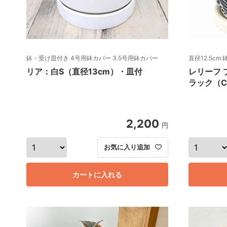
鉢・受け皿付き 4号用鉢カバー 3.5号用鉢カバー
直径12.5cm
リア：白S（直径13cm）・皿付
レリーフ 
ラック（CC
2,200
円
お気に入り追加
カートに入れる