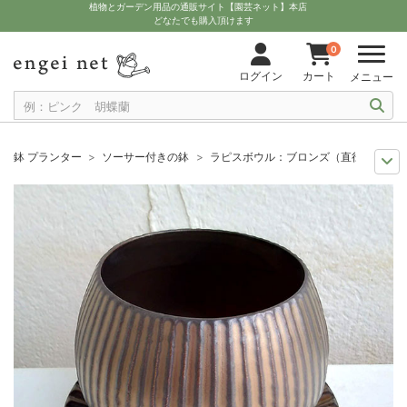
植物とガーデン用品の通販サイト【園芸ネット】本店
どなたでも購入頂けます
0
ログイン
カート
メニュー
鉢 プランター
ソーサー付きの鉢
ラピスボウル：ブロンズ（直径10.5cm
11月中下旬予約
グッズ・資材
ラピスボウル：ブロンズ（直径10.5cm）
12月上中旬予約
グッズ・資材
ラピスボウル：ブロンズ（直径10.5cm）
10月中下旬予約
グッズ・資材
ラピスボウル：ブロンズ（直径10.5cm）