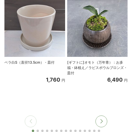
ベラ白S（直径13.5cm）・皿付
[ギフトに]オモト（万年青）：お多
福・鉢植え／ラピスボウルブロンズ・
皿付
1,760
6,490
円
円