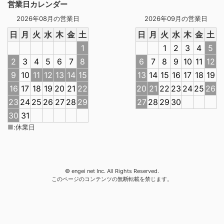
営業日カレンダー
2026年08月の営業日
2026年09月の営業日
日
月
火
水
木
金
土
日
月
火
水
木
金
土
1
1
2
3
4
5
2
3
4
5
6
7
8
6
7
8
9
10
11
12
9
10
11
12
13
14
15
13
14
15
16
17
18
19
16
17
18
19
20
21
22
20
21
22
23
24
25
26
23
24
25
26
27
28
29
27
28
29
30
30
31
■
:
休業日
© engei net Inc. All Rights Reserved.
このページのコンテンツの無断転載を禁じます。