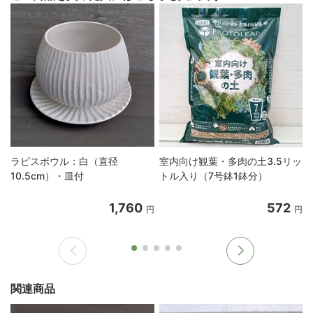
ラピスボウル：白（直径
室内向け観葉・多肉の土3.5リッ
10.5cm）・皿付
トル入り（7号鉢1鉢分）
1,760
572
円
円
関連商品