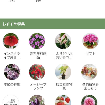
予約
予約
おすすめ特集
インスタラ
送料無料商
よりどりお
ギフト
イブ紹介商
品
買い得コー
品
ナー
季節の特集
オージープ
観葉植物特
多肉植物を
ランツ
集
楽しもう