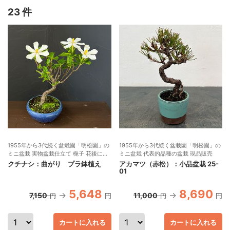
23 件
1955年から3代続く盆栽園「明松園」の
1955年から3代続く盆栽園「明松園」の
ミニ盆栽 実物盆栽仕立て 梔子 花後に黄
ミニ盆栽 代表的品種の盆栽 現品販売
橙色の実がつく
クチナシ：曲がり プラ鉢植え
アカマツ（赤松）：小品盆栽 25-
01
5,648
8,690
7,150
11,000
円
円
円
円
カートに入れる
カートに入れる