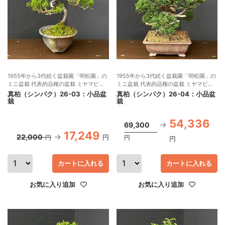
1955年から3代続く盆栽園「明松園」の
1955年から3代続く盆栽園「明松園」の
ミニ盆栽 代表的品種の盆栽 ミヤマビャ
ミニ盆栽 代表的品種の盆栽 ミヤマビャ
クシン 現品販売
クシン 現品販売
真柏（シンパク）26-03：小品盆
真柏（シンパク）26-04：小品盆
栽
栽
54,336
69,300
17,249
22,000
円
円
円
円
カートに入れる
カートに入れる
お気に入り追加
お気に入り追加