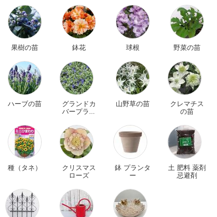
果樹の苗
鉢花
球根
野菜の苗
ハーブの苗
グランドカ
山野草の苗
クレマチス
バープラン
の苗
ツ
種（タネ）
クリスマス
鉢 プランタ
土 肥料 薬剤
ローズ
ー
忌避剤