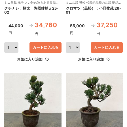
ミニ盆栽 梔子 太い幹の迫力ある盆栽仕
ミニ盆栽 男松 代表的品種の盆栽 現品販
立て 現品販売
売
クチナシ：極太 陶器鉢植え25-
クロマツ（黒松）：小品盆栽 26-
02
01
34,760
37,250
44,000
55,000
円
円
円
円
カートに入れる
カートに入れる
お気に入り追加
お気に入り追加