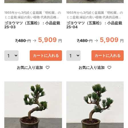
1955年から3代続く盆栽園「明松園」の
1955年から3代続く盆栽園「明松園」の
ミニ盆栽 縁起の良い植物 代表的品種の
ミニ盆栽 縁起の良い植物 代表的品種の
盆栽 現品販売
盆栽 現品販売
ゴヨウマツ（五葉松）：小品盆栽
ゴヨウマツ（五葉松）：小品盆栽
25-03
25-04
5,909
5,909
7,480
7,480
円
円
円
円
カートに入れる
カートに入れる
お気に入り追加
お気に入り追加