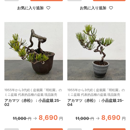
お気に入り追加
お気に入り追加
1955年から3代続く盆栽園「明松園」の
1955年から3代続く盆栽園「明松園」の
ミニ盆栽 代表的品種の盆栽 現品販売
ミニ盆栽 代表的品種の盆栽 現品販売
アカマツ（赤松）：小品盆栽 25-
アカマツ（赤松）：小品盆栽 25-
02
04
8,690
8,690
11,000
11,000
円
円
円
円