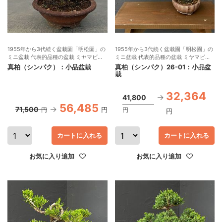
1955年から3代続く盆栽園「明松園」の
1955年から3代続く盆栽園「明松園」の
ミニ盆栽 代表的品種の盆栽 ミヤマビャ
ミニ盆栽 代表的品種の盆栽 ミヤマビャ
クシン
クシン 現品販売
真柏（シンパク）：小品盆栽
真柏（シンパク）26-01：小品盆
栽
32,364
41,800
56,485
71,500
円
円
円
円
カートに入れる
カートに入れる
お気に入り追加
お気に入り追加