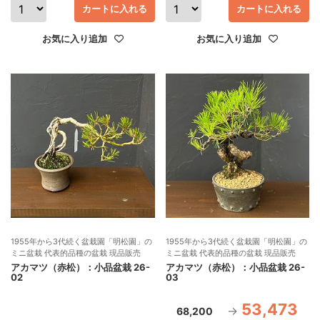
カートに入れる
カートに入れる
お気に入り追加
お気に入り追加
1955年から3代続く盆栽園「明松園」の
1955年から3代続く盆栽園「明松園」の
ミニ盆栽 代表的品種の盆栽 現品販売
ミニ盆栽 代表的品種の盆栽 現品販売
アカマツ（赤松）：小品盆栽 26-
アカマツ（赤松）：小品盆栽 26-
02
03
53,473
68,200