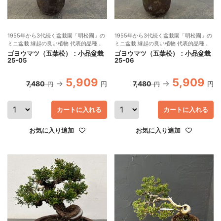
1955年から3代続く盆栽園「明松園」の
1955年から3代続く盆栽園「明松園」の
ミニ盆栽 縁起の良い植物 代表的品種の
ミニ盆栽 縁起の良い植物 代表的品種の
盆栽 現品販売
盆栽 現品販売
ゴヨウマツ（五葉松）：小品盆栽
ゴヨウマツ（五葉松）：小品盆栽
25-05
25-06
5,909
5,909
7,480
7,480
円
円
円
円
カートに入れる
カートに入れる
お気に入り追加
お気に入り追加