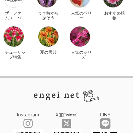
ザ・ファー
まき時から
人気のベリ
おすすめ植
ムユニバー
探そう
ー
物
サル オンラ
イン
チューリッ
夏の園芸
人気のシリ
プ特集
ーズ
Instagram
X
LINE
(旧Twitter)