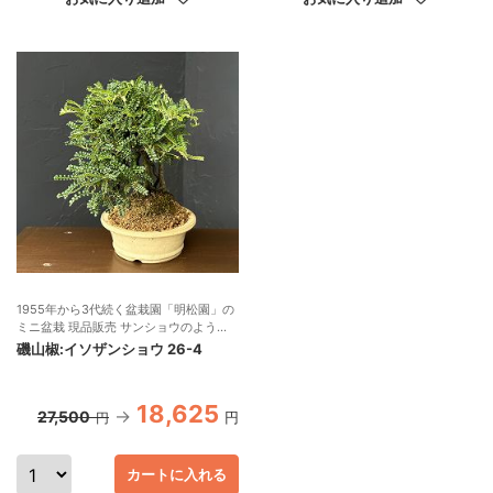
1955年から3代続く盆栽園「明松園」の
ミニ盆栽 現品販売 サンショウのような
独特の表情のある葉
磯山椒:イソザンショウ 26-4
18,625
27,500
円
円
カートに入れる