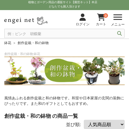
植物とガーデン用品の通販サイト【園芸ネット】本店
どなたでも購入頂けます
0
ログイン
カート
メニュー
鉢花
創作盆栽・和の鉢物
創作盆栽・和の鉢物:鉢花
風情あふれる創作盆栽と和の鉢物です。和室や日本家屋の玄関の装飾に
ぴったりです。また和のギフトとしてもおすすめ。
創作盆栽・和の鉢物 の商品一覧
並び順: