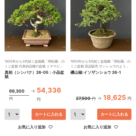
1955年から3代続く盆栽園「明松園」の
1955年から3代続く盆栽園「明松園」の
ミニ盆栽 代表的品種の盆栽 ミヤマビャ
ミニ盆栽 現品販売 サンショウのような
クシン 現品販売
独特の表情のある葉
真柏（シンパク）26-05：小品盆
磯山椒:イソザンショウ 26-1
栽
54,336
69,300
18,625
27,500
円
円
円
円
カートに入れる
カートに入れる
お気に入り追加
お気に入り追加