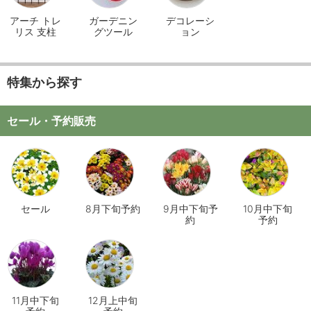
アーチ トレ
ガーデニン
デコレーシ
リス 支柱
グツール
ョン
特集から探す
セール・予約販売
セール
8月下旬予約
9月中下旬予
10月中下旬
約
予約
11月中下旬
12月上中旬