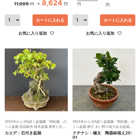
8,624
11,000
円
円
円
円
カートに入れる
カートに入れる
お気に入り追加
お気に入り追加
1955年から3代続く盆栽園「明松園」の
1955年から3代続く盆栽園「明松園」の
ミニ盆栽 現品販売 雑木盆栽 新芽と紅葉
ミニ盆栽 梔子 太い幹の迫力ある盆栽仕
が美しい
立て 現品販売
カエデ：石付き盆栽
クチナシ：極太 陶器鉢植え25-
01