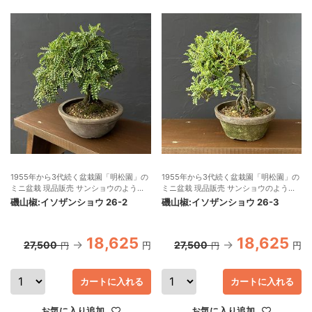
1955年から3代続く盆栽園「明松園」の
1955年から3代続く盆栽園「明松園」の
ミニ盆栽 現品販売 サンショウのような
ミニ盆栽 現品販売 サンショウのような
独特の表情のある葉
独特の表情のある葉
磯山椒:イソザンショウ 26-2
磯山椒:イソザンショウ 26-3
18,625
18,625
27,500
27,500
円
円
円
円
カートに入れる
カートに入れる
お気に入り追加
お気に入り追加