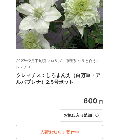
2027年2月下旬頃 フロリダ・原種系 バラと合うク
レマチス
クレマチス：しろまんえ（白万重・ア
ルバプレナ）2.5号ポット
800
円
お気に入り追加
入荷お知らせ受付中