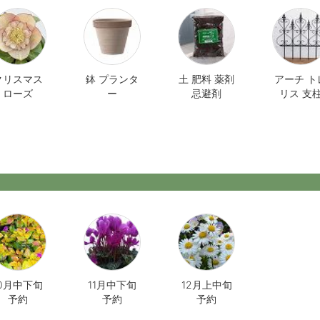
クリスマス
鉢 プランタ
土 肥料 薬剤
アーチ ト
ローズ
ー
忌避剤
リス 支
10月中下旬
11月中下旬
12月上中旬
予約
予約
予約