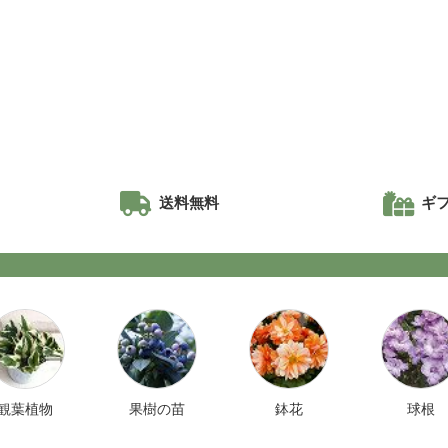
！
送料無料
ギ
観葉植物
果樹の苗
鉢花
球根