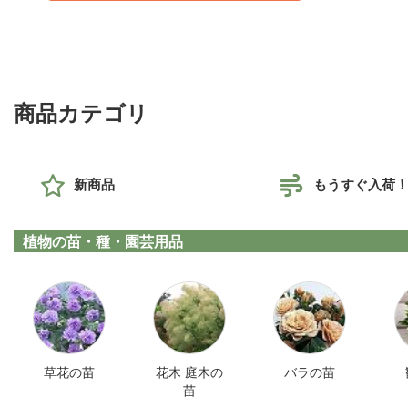
商品カテゴリ
新商品
もうすぐ入荷
植物の苗・種・園芸用品
草花の苗
花木 庭木の
バラの苗
苗