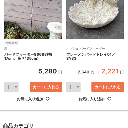
中型送料
鳥
オブジェ バードフィーダー
バードフィーダー86688(幅
ブレーメンバードトレイ01／
17cm、高さ135cm)
SY33
5,280
2,221
2,640
円
円
円
カートに入れる
カートに入れる
お気に入り追加
お気に入り追加
商品カテゴリ