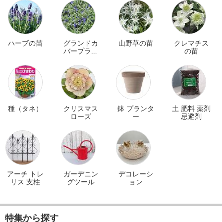
ハーブの苗
グランドカ
山野草の苗
クレマチス
バープラン
の苗
ツ
種（タネ）
クリスマス
鉢 プランタ
土 肥料 薬剤
ローズ
ー
忌避剤
アーチ トレ
ガーデニン
デコレーシ
リス 支柱
グツール
ョン
特集から探す