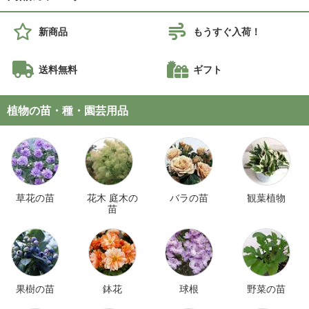
新商品
もうすぐ入荷！
送料無料
ギフト
植物の苗・種・園芸用品
草花の苗
花木 庭木の
バラの苗
観葉植物
苗
果樹の苗
鉢花
球根
野菜の苗