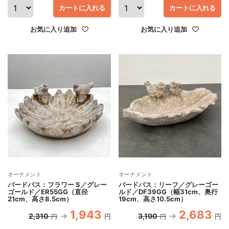
カートに入れる
カートに入れる
お気に入り追加
お気に入り追加
オーナメント
オーナメント
バードバス：フラワー S／グレー
バードバス：リーフ／グレーゴー
ゴールド／ER55GG（直径
ルド／DF39GG（幅31cm、奥行
21cm、高さ8.5cm）
19cm、高さ10.5cm）
1,943
2,683
2,310
3,190
円
円
円
円