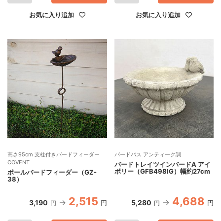
お気に入り追加
お気に入り追加
高さ95cm 支柱付きバードフィーダー
バードバス アンティーク調
COVENT
バードトレイツインバードA アイ
ボリー（GFB498IG）幅約27cm
ポールバードフィーダー（GZ-
38）
2,515
4,688
3,190
5,280
円
円
円
円