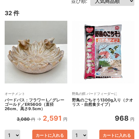
並び順:
32 件
オーナメント
野鳥の餌 バードフィーダーに
バードバス：フラワー L／グレー
野鳥のごちそう1300g入り（クオ
ゴールド／ER56GG（直径
リス・自然食タイプ）
26cm、高さ9.5cm）
2,591
968
3,080
円
円
円
カートに入れる
カートに入れる