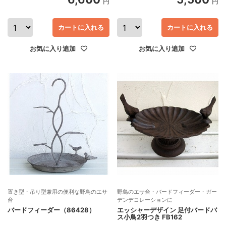
円
円
カートに入れる
カートに入れる
お気に入り追加
お気に入り追加
置き型・吊り型兼用の便利な野鳥のエサ
野鳥のエサ台・バードフィーダー・ガー
台
デンデコレーションに
バードフィーダー（86428）
エッシャーデザイン 足付バードバ
ス小鳥2羽つき FB162