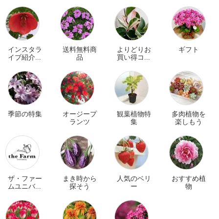
インスタラ
送料無料商
よりどりお
ギフト
イブ紹介商
品
買い得コー
品
ナー
季節の特集
オージープ
観葉植物特
多肉植物を
ランツ
集
楽しもう
ザ・ファー
まき時から
人気のベリ
おすすめ植
ムユニバー
探そう
ー
物
サル オンラ
イン