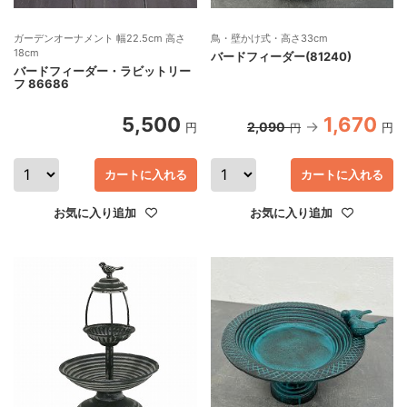
ガーデンオーナメント 幅22.5cm 高さ
鳥・壁かけ式・高さ33cm
18cm
バードフィーダー(81240)
バードフィーダー・ラビットリー
フ 86686
5,500
1,670
2,090
円
円
円
カートに入れる
カートに入れる
お気に入り追加
お気に入り追加