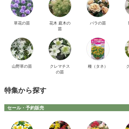
草花の苗
花木 庭木の
バラの苗
苗
山野草の苗
クレマチス
種（タネ）
の苗
特集から探す
セール・予約販売