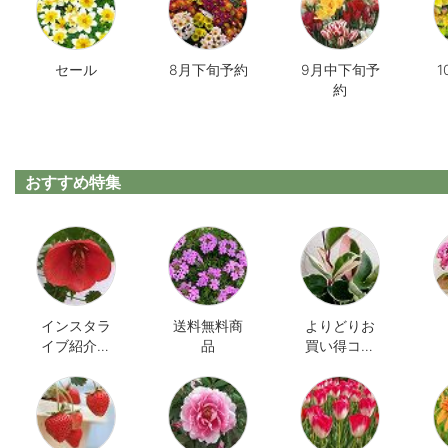
セール
8月下旬予約
9月中下旬予
約
おすすめ特集
インスタラ
送料無料商
よりどりお
イブ紹介商
品
買い得コー
品
ナー