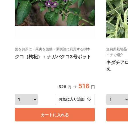
葉をお茶に・果実を薬膳・果実酒に利用する樹木
無農薬栽培品
イチで紹介
クコ（枸杞）：ナガバクコ3号ポット
キダチア
え
516
528
円
円
お気に入り追加
カートに入れる