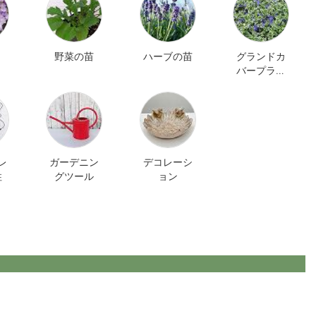
野菜の苗
ハーブの苗
グランドカ
バープラン
ツ
レ
ガーデニン
デコレーシ
柱
グツール
ョン