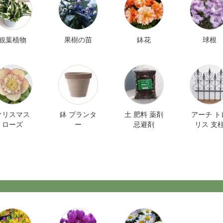
観葉植物
果樹の苗
鉢花
球根
クリスマス
鉢 プランタ
土 肥料 薬剤
アーチ ト
ローズ
ー
忌避剤
リス 支