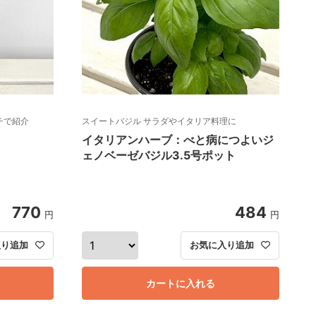
チで紹介
スイートバジル サラダやイタリア料理に
イタリアンハーブ：べと病につよいジ
ェノベーゼバジル3.5号ポット
770
484
円
円
入り追加
お気に入り追加
カートに入れる