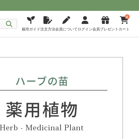
0
栽培ガイド
注文方法
会員について
ログイン
会員プレゼント
カート