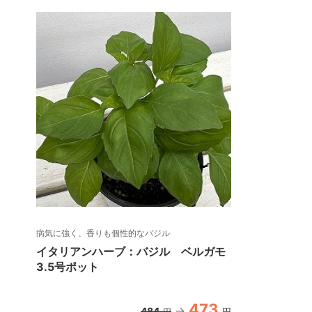
病気に強く、香りも個性的なバジル
イタリアンハーブ：バジル ベルガモ
3.5号ポット
473
484
円
円