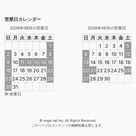
営業日カレンダー
2026年08月の営業日
2026年09月の営業日
日
月
火
水
木
金
土
日
月
火
水
木
金
土
1
1
2
3
4
5
2
3
4
5
6
7
8
6
7
8
9
10
11
12
9
10
11
12
13
14
15
13
14
15
16
17
18
19
16
17
18
19
20
21
22
20
21
22
23
24
25
26
23
24
25
26
27
28
29
27
28
29
30
30
31
■
:
休業日
© engei net Inc. All Rights Reserved.
このページのコンテンツの無断転載を禁じます。