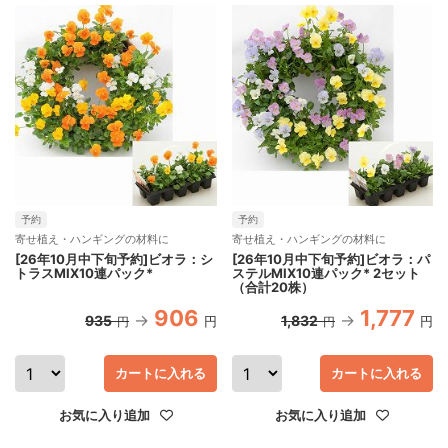
予約
予約
寄せ植え・ハンギングの材料に
寄せ植え・ハンギングの材料に
[26年10月中下旬予約]ビオラ：シ
[26年10月中下旬予約]ビオラ：パ
トラスMIX10連パック*
ステルMIX10連パック* 2セット
（合計20株）
906
1,777
935
1,832
円
円
円
円
カートに入れる
カートに入れる
お気に入り追加
お気に入り追加