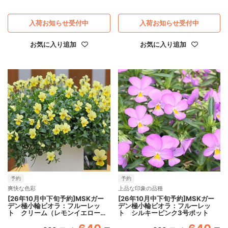
入荷お知らせ受付中
入荷お知らせ受付中
お気に入り追加
お気に入り追加
予約
予約
爽快な色彩
上品な印象の品種
[26年10月中下旬予約]MSKガー
[26年10月中下旬予約]MSKガー
デン極小輪ビオラ：フルーレッ
デン極小輪ビオラ：フルーレッ
ト クリーム（レモンイエロー）
ト シルキーピンク3号ポット
3号ポット