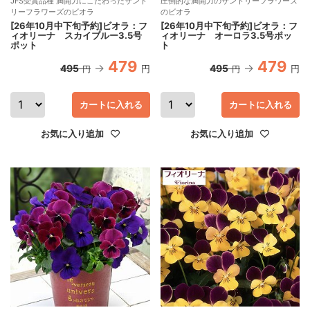
JFS受賞品種 満開力にこだわったサント
圧倒的な満開力のサントリーフラワーズ
リーフラワーズのビオラ
のビオラ
[26年10月中下旬予約]ビオラ：フ
[26年10月中下旬予約]ビオラ：フ
ィオリーナ スカイブルー3.5号
ィオリーナ オーロラ3.5号ポッ
ポット
ト
479
479
495
495
円
円
円
円
カートに入れる
カートに入れる
お気に入り追加
お気に入り追加