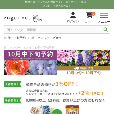
植物とガーデン用品の通販サイト【園芸ネット】本店
どなたでも購入頂けます
0
ログイン
カート
メニュー
10月中下旬予約
苗 パンジー・ビオラ
苗 パンジー・ビオラ：10月中下旬予約