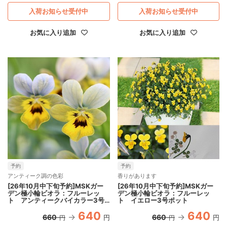
入荷お知らせ受付中
入荷お知らせ受付中
お気に入り追加
お気に入り追加
予約
予約
アンティーク調の色彩
香りがあります
[26年10月中下旬予約]MSKガー
[26年10月中下旬予約]MSKガー
デン極小輪ビオラ：フルーレッ
デン極小輪ビオラ：フルーレッ
ト アンティークバイカラー3号
ト イエロー3号ポット
ポット
640
640
660
660
円
円
円
円