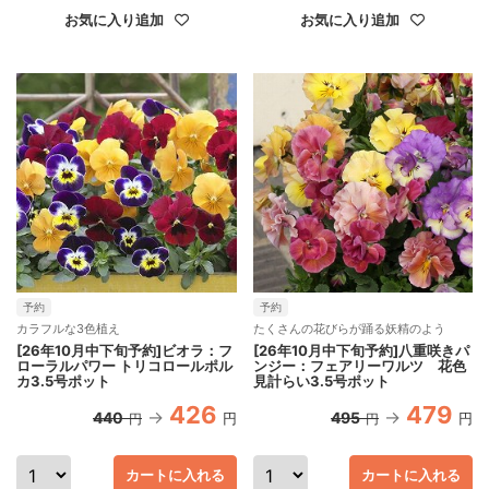
お気に入り追加
お気に入り追加
予約
予約
カラフルな3色植え
たくさんの花びらが踊る妖精のよう
[26年10月中下旬予約]ビオラ：フ
[26年10月中下旬予約]八重咲きパ
ローラルパワー トリコロールポル
ンジー：フェアリーワルツ 花色
カ3.5号ポット
見計らい3.5号ポット
426
479
440
495
円
円
円
円
カートに入れる
カートに入れる