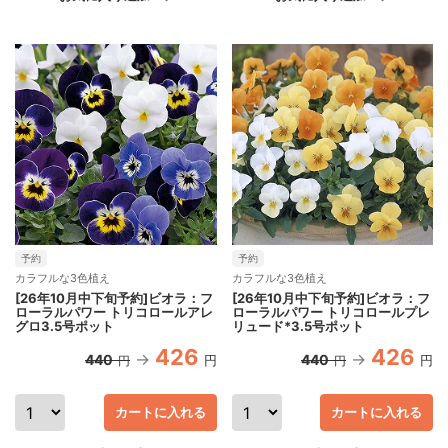
予約
予約
カラフルな3色植え
カラフルな3色植え
[26年10月中下旬予約]ビオラ：フ
[26年10月中下旬予約]ビオラ：フ
ローラルパワー トリコロールアレ
ローラルパワー トリコロールプレ
グロ3.5号ポット
リュード*3.5号ポット
426
426
440
440
円
円
円
円
カートに入れる
カートに入れる