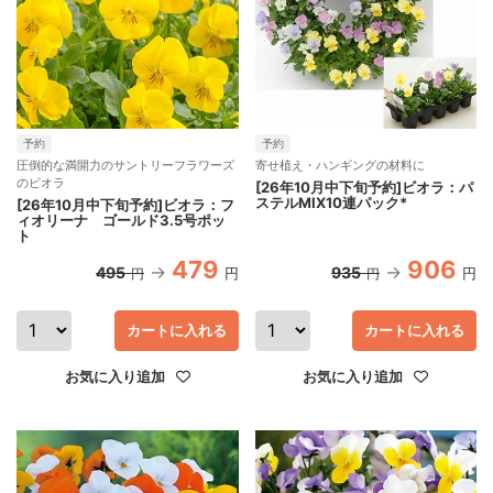
予約
予約
圧倒的な満開力のサントリーフラワーズ
寄せ植え・ハンギングの材料に
のビオラ
[26年10月中下旬予約]ビオラ：パ
ステルMIX10連パック*
[26年10月中下旬予約]ビオラ：フ
ィオリーナ ゴールド3.5号ポッ
ト
479
906
495
935
円
円
円
円
カートに入れる
カートに入れる
お気に入り追加
お気に入り追加