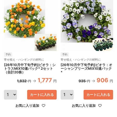
予約
予約
寄せ植え・ハンギングの材料に
寄せ植え・ハンギングの材料に
[26年10月中下旬予約]ビオラ：シ
[26年10月中下旬予約]ビオラ：オ
トラスMIX10連パック* 2セット
ーシャンブリーズMIX10連パック
（合計20株）
*
1,777
906
1,832
935
円
円
円
円
カートに入れる
カートに入れる
お気に入り追加
お気に入り追加