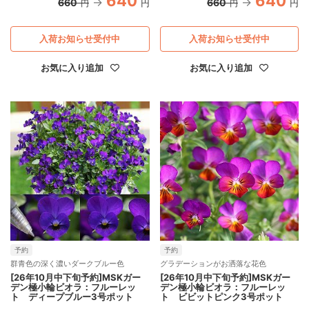
640
640
660
660
円
円
円
円
入荷お知らせ受付中
入荷お知らせ受付中
お気に入り追加
お気に入り追加
予約
予約
群青色の深く濃いダークブルー色
グラデーションがお洒落な花色
[26年10月中下旬予約]MSKガー
[26年10月中下旬予約]MSKガー
デン極小輪ビオラ：フルーレッ
デン極小輪ビオラ：フルーレッ
ト ディープブルー3号ポット
ト ビビットピンク3号ポット