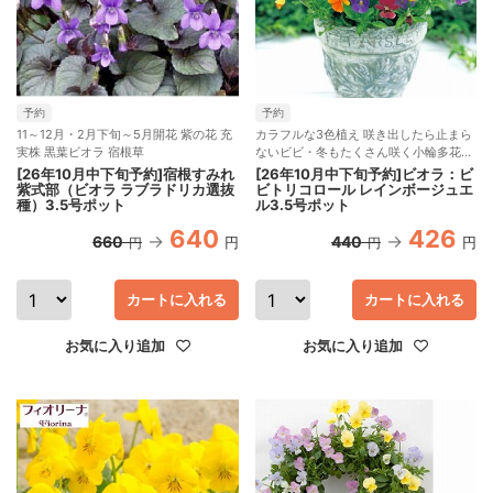
予約
予約
11～12月・2月下旬～5月開花 紫の花 充
カラフルな3色植え 咲き出したら止まら
実株 黒葉ビオラ 宿根草
ないビビ・冬もたくさん咲く小輪多花性
種
[26年10月中下旬予約]宿根すみれ
[26年10月中下旬予約]ビオラ：ビ
紫式部（ビオラ ラブラドリカ選抜
ビトリコロール レインボージュエ
種）3.5号ポット
ル3.5号ポット
640
426
660
440
円
円
円
円
カートに入れる
カートに入れる
お気に入り追加
お気に入り追加