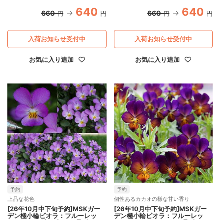
640
640
660
660
円
円
円
円
入荷お知らせ受付中
入荷お知らせ受付中
お気に入り追加
お気に入り追加
予約
予約
上品な花色
個性あるカカオの様な甘い香り
[26年10月中下旬予約]MSKガー
[26年10月中下旬予約]MSKガー
デン極小輪ビオラ：フルーレッ
デン極小輪ビオラ：フルーレッ