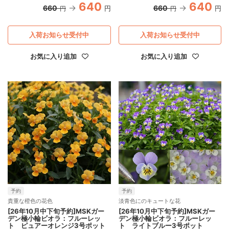
640
640
660
660
円
円
円
円
入荷お知らせ受付中
入荷お知らせ受付中
お気に入り追加
お気に入り追加
予約
予約
貴重な橙色の花色
淡青色にのキュートな花
[26年10月中下旬予約]MSKガー
[26年10月中下旬予約]MSKガー
デン極小輪ビオラ：フルーレッ
デン極小輪ビオラ：フルーレッ
ト ピュアーオレンジ3号ポット
ト ライトブルー3号ポット