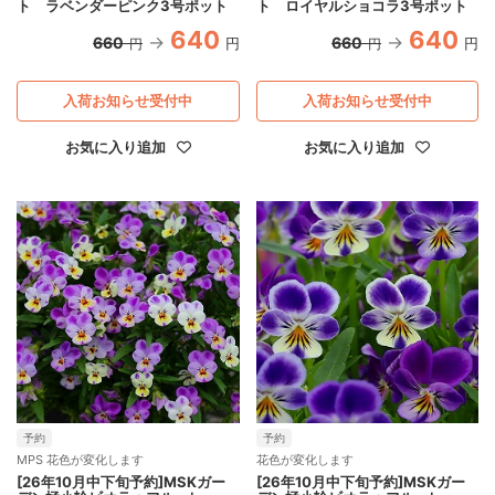
ト ラベンダーピンク3号ポット
ト ロイヤルショコラ3号ポット
640
640
660
660
円
円
円
円
入荷お知らせ受付中
入荷お知らせ受付中
お気に入り追加
お気に入り追加
予約
予約
MPS 花色が変化します
花色が変化します
[26年10月中下旬予約]MSKガー
[26年10月中下旬予約]MSKガー