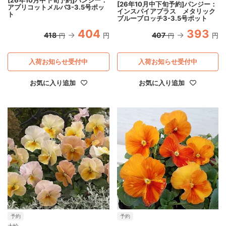
[26年10月中下旬予約]パンジー：
アプリコットメルバ3-3.5号ポッ
インスパイアプラス メタリック
ト
ブルーブロッチ3-3.5号ポット
404
393
418
407
円
円
円
円
入荷お知らせ受付中
入荷お知らせ受付中
お気に入り追加
お気に入り追加
予約
予約
大輪