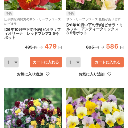
予約
予約
圧倒的な満開力のサントリーフラワーズ
サントリーフラワーズ 色幅があります
のビオラ
[26年10月中下旬予約]ビオラ：ミ
ルフル アンティークミックス
[26年10月中下旬予約]ビオラ：フ
3.5号ポット
ィオリーナ レッドフレア3.5号
ポット
479
586
495
605
円
円
円
円
カートに入れる
カートに入れる
お気に入り追加
お気に入り追加