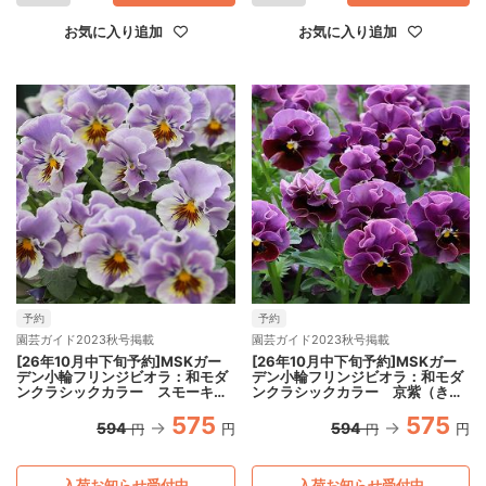
お気に入り追加
お気に入り追加
予約
予約
園芸ガイド2023秋号掲載
園芸ガイド2023秋号掲載
[26年10月中下旬予約]MSKガー
[26年10月中下旬予約]MSKガー
デン小輪フリンジビオラ：和モダ
デン小輪フリンジビオラ：和モダ
ンクラシックカラー スモーキー
ンクラシックカラー 京紫（きょ
ブルー3.5号ポット
うむらさき）3.5号ポット
575
575
594
594
円
円
円
円
入荷お知らせ受付中
入荷お知らせ受付中