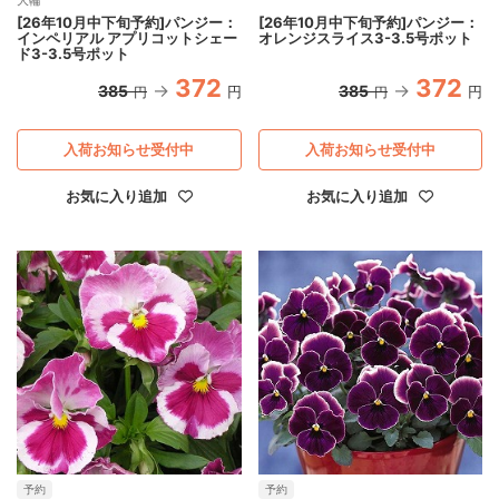
[26年10月中下旬予約]パンジー：
[26年10月中下旬予約]パンジー：
インペリアル アプリコットシェー
オレンジスライス3-3.5号ポット
ド3-3.5号ポット
372
372
385
385
円
円
円
円
入荷お知らせ受付中
入荷お知らせ受付中
お気に入り追加
お気に入り追加
予約
予約