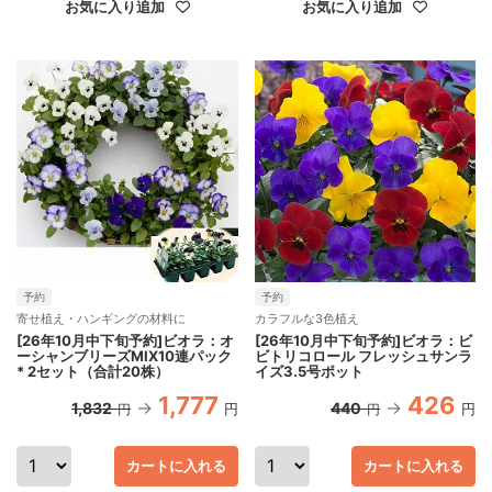
お気に入り追加
お気に入り追加
予約
予約
寄せ植え・ハンギングの材料に
カラフルな3色植え
[26年10月中下旬予約]ビオラ：オ
[26年10月中下旬予約]ビオラ：ビ
ーシャンブリーズMIX10連パック
ビトリコロール フレッシュサンラ
* 2セット（合計20株）
イズ3.5号ポット
1,777
426
1,832
440
円
円
円
円
カートに入れる
カートに入れる