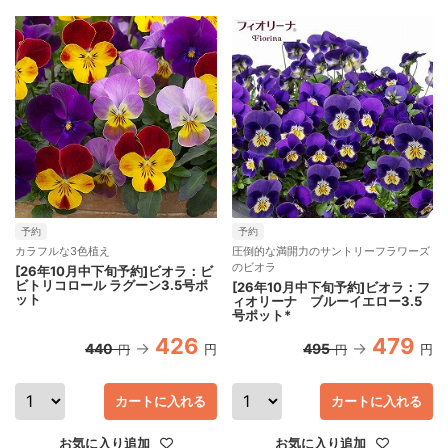
予約
予約
カラフルな3色植え
圧倒的な満開力のサントリーフラワーズ
のビオラ
[26年10月中下旬予約]ビオラ：ビ
ビトリコロール ラグーン3.5号ポ
[26年10月中下旬予約]ビオラ：フ
ット
ィオリーナ ブルーイエロー3.5
号ポット*
426
479
440
495
円
円
円
円
カートに入れる
カートに入れる
お気に入り追加
お気に入り追加