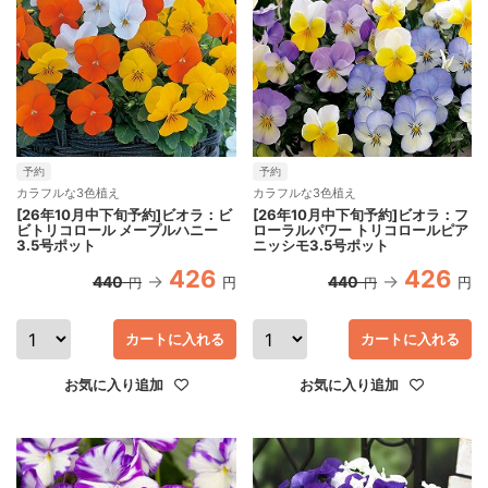
予約
予約
カラフルな3色植え
カラフルな3色植え
[26年10月中下旬予約]ビオラ：ビ
[26年10月中下旬予約]ビオラ：フ
ビトリコロール メープルハニー
ローラルパワー トリコロールピア
3.5号ポット
ニッシモ3.5号ポット
426
426
440
440
円
円
円
円
カートに入れる
カートに入れる
お気に入り追加
お気に入り追加