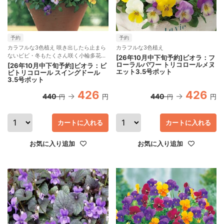
予約
予約
カラフルな3色植え 咲き出したら止まら
カラフルな3色植え
ないビビ・冬もたくさん咲く小輪多花性
[26年10月中下旬予約]ビオラ：フ
種
ローラルパワー トリコロールメヌ
[26年10月中下旬予約]ビオラ：ビ
エット3.5号ポット
ビトリコロール スイングドール
3.5号ポット
426
426
440
440
円
円
円
円
カートに入れる
カートに入れる
お気に入り追加
お気に入り追加