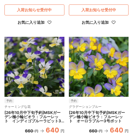
入荷お知らせ受付中
入荷お知らせ受付中
お気に入り追加
お気に入り追加
予約
予約
チャーミングな花
グラデーションブルー
[26年10月中下旬予約]MSKガー
[26年10月中下旬予約]MSKガー
デン極小輪ビオラ：フルーレッ
デン極小輪ビオラ：フルーレッ
ト インディゴブルーラビット3
ト オーロラブルー3号ポット
号ポット
640
640
660
660
円
円
円
円