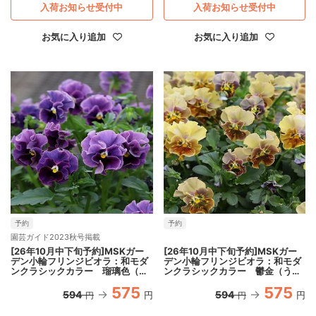
入荷お知らせ受付中
入荷お知らせ受付中
お気に入り追加
お気に入り追加
予約
予約
園芸ガイド2023秋号掲載
[26年10月中下旬予約]MSKガー
[26年10月中下旬予約]MSKガー
デン小輪フリンジビオラ：和モダ
デン小輪フリンジビオラ：和モダ
ンクラシックカラー 瑠璃色（る
ンクラシックカラー 鬱金（うこ
りいろ）3.5号ポット
ん）3.5号ポット
575
575
594
594
円
円
円
円