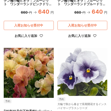
デン極小輪ビオラ：フルーレッ
デン極小輪ビオラ：フルーレッ
ト ワンダーランドピンクドリー
ト ワンダーランドブルードリー
ム3号ポット
ム3号ポット
640
640
660
660
円
円
円
円
入荷お知らせ受付中
入荷お知らせ受付中
お気に入り追加
お気に入り追加
予約
予約
大輪で秋から春まで長期開花するインス
パイヤ―プラスシリーズ
[26年10月中下旬予約]パンジー：