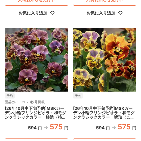
お気に入り追加
お気に入り追加
予約
予約
園芸ガイド2023秋号掲載
[26年10月中下旬予約]MSKガー
[26年10月中下旬予約]MSKガー
デン小輪フリンジビオラ：和モダ
デン小輪フリンジビオラ：和モダ
ンクラシックカラー 柿渋（柿渋
ンクラシックカラー 琥珀（こは
色）3.5号ポット
く）3.5号ポット
575
575
594
594
円
円
円
円