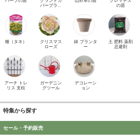
ハーブの苗
グランドカ
山野草の苗
クレマチス
バープラン
の苗
ツ
種（タネ）
クリスマス
鉢 プランタ
土 肥料 薬剤
ローズ
ー
忌避剤
アーチ トレ
ガーデニン
デコレーシ
リス 支柱
グツール
ョン
特集から探す
セール・予約販売