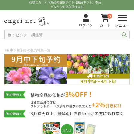
植物とガーデン用品の通販サイト【園芸ネット】本店
どなたでも購入頂けます
0
ログイン
カート
メニュー
9月中下旬予約 の販売特集一覧