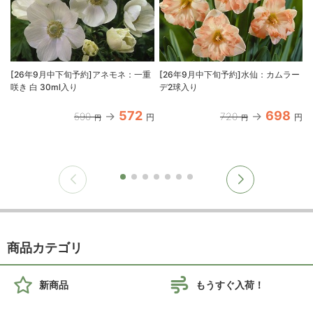
[26年9月中下旬予約]アネモネ：一重
[26年9月中下旬予約]水仙：カムラー
咲き 白 30ml入り
デ2球入り
572
698
590
720
円
円
円
円
商品カテゴリ
新商品
もうすぐ入荷！