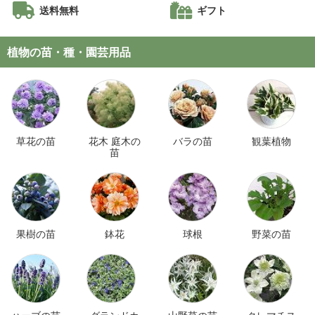
送料無料
ギフト
植物の苗・種・園芸用品
草花の苗
花木 庭木の
バラの苗
観葉植物
苗
果樹の苗
鉢花
球根
野菜の苗