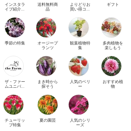
インスタラ
送料無料商
よりどりお
ギフト
イブ紹介商
品
買い得コー
品
ナー
季節の特集
オージープ
観葉植物特
多肉植物を
ランツ
集
楽しもう
ザ・ファー
まき時から
人気のベリ
おすすめ植
ムユニバー
探そう
ー
物
サル オンラ
イン
チューリッ
夏の園芸
人気のシリ
プ特集
ーズ