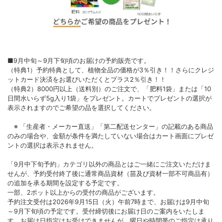
■9月中旬～9月下旬頃のお届けの予約販売です。
（特典1）予約特典として、植物全品の価格が3％引き！！さらにクレジ
ットカード決済をお選びいただくとプラス2％引き！！
（特典2）8000円以上（送料別）のご注文で、「肥料1袋」または「10
日間水いらず5g入り1袋」をプレゼント。カートでプレゼントの選択が
表示されますのでご希望の品を選択してください。
※ 「生産者・メーカー直送」「第二配送センター」の記載のある商品
のみの場合や、金額が条件を満たしていない場合はカート画面にプレゼ
ントの選択は表示されません。
「9月中下旬予約」カテゴリ以外の商品とはご一緒にご注文いただけま
せんが、予約受付終了後に通常商品資材（苗及び資材一部不可商品有）
の追加を承る期間を設定する予定です。
一部、2ポット以上からの受付の商品がございます。
予約注文受付は2026年9月15日（火）午前7時まで、お届けは9月中旬
～9月下旬頃の予定です。受付締切後にお届け日のご案内をいたしま
す。お届け日指定はお受けできませんが、曜日や時間帯のご指定は承り