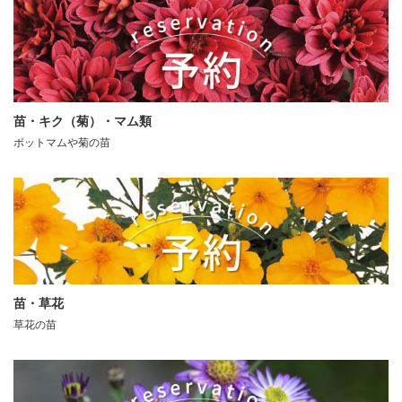
苗・キク（菊）・マム類
ポットマムや菊の苗
苗・草花
草花の苗