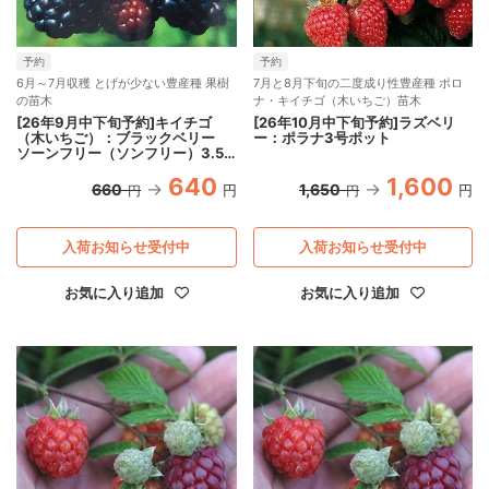
予約
予約
6月～7月収穫 とげが少ない豊産種 果樹
7月と8月下旬の二度成り性豊産種 ポロ
の苗木
ナ・キイチゴ（木いちご）苗木
[26年9月中下旬予約]キイチゴ
[26年10月中下旬予約]ラズベリ
（木いちご）：ブラックベリー
ー：ポラナ3号ポット
ソーンフリー（ソンフリー）3.5
号ポット
640
1,600
660
1,650
円
円
円
円
入荷お知らせ受付中
入荷お知らせ受付中
お気に入り追加
お気に入り追加