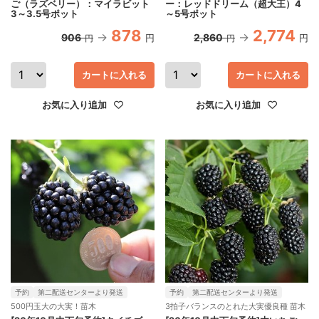
ご（ラズベリー）：マイラビット
ー：レッドドリーム（超大王）4
3～3.5号ポット
～5号ポット
878
2,774
906
2,860
円
円
円
円
カートに入れる
カートに入れる
お気に入り追加
お気に入り追加
予約
第二配送センターより発送
予約
第二配送センターより発送
500円玉大の大実！苗木
3拍子バランスのとれた大実優良種 苗木