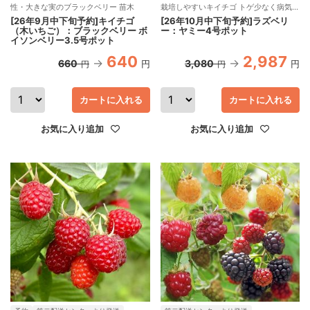
性・大きな実のブラックベリー 苗木
栽培しやすいキイチゴ トゲ少なく病気に
強く豊産性
[26年9月中下旬予約]キイチゴ
[26年10月中下旬予約]ラズベリ
（木いちご）：ブラックベリー ボ
ー：ヤミー4号ポット
イソンベリー3.5号ポット
640
2,987
660
3,080
円
円
円
円
カートに入れる
カートに入れる
お気に入り追加
お気に入り追加