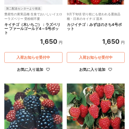
第二配送センターより発送
豊産性の黄実品種 生食でおいしいイエロ
9月下旬頃 切り枝にも使われる選抜品
ーラズベリー 受粉樹不要
種・日本のキイチゴ 苗木
キイチゴ（木いちご）：ラズベリ
カジイチゴ：みずほのさち4号ポ
ー ファールゴールド4～5号ポッ
ット
ト
1,650
1,650
円
円
入荷お知らせ受付中
入荷お知らせ受付中
お気に入り追加
お気に入り追加