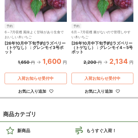
予約
予約
6～7月収穫 風味よく甘味があり生食で
6月～7月収穫 棘がないので管理しやす
おいしい木いちご
い木いちご
[26年10月中下旬予約]ラズベリー
[26年10月中下旬予約]ラズベリー
（トゲなし）：グレンモイ3号ポ
（トゲなし）：グレンモイ4～5号
ット
ポット
1,600
2,134
1,650
2,200
円
円
円
円
入荷お知らせ受付中
入荷お知らせ受付中
お気に入り追加
お気に入り追加
商品カテゴリ
新商品
もうすぐ入荷！