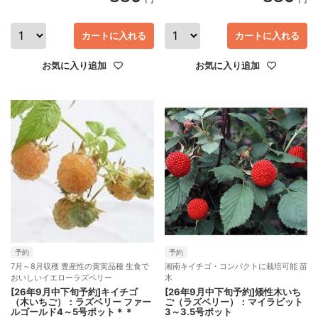
カートに入れる
カートに入れる
お気に入り追加
お気に入り追加
予約
予約
7月～8月収穫 豊産性の黄実品種 生食で
湘南キイチゴ・コンパクトに栽培可能 苗
おいしいイエローラズベリー
木
[26年9月中下旬予約]キイチゴ
[26年9月中下旬予約]矮性木いち
（木いちご）：ラズベリー ファー
ご（ラズベリー）：マイラビット
ルゴールド4～5号ポット＊＊
3～3.5号ポット