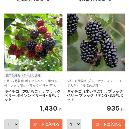
第二配送センターより発送
6月～7月収穫 ボイセンベリー 半つる
5月～6月収穫 ブラックサティン・甘く
性・大きな実のブラックベリー 苗木
て大きくて多収の品種
キイチゴ（木いちご）：ブラック
キイチゴ（木いちご）：ブラック
ベリー ボイソンベリー4～5号ポ
ベリー ブラックサテン3-3.5号ポ
ット
ット
1,430
935
円
円
カートに入れる
カートに入れる