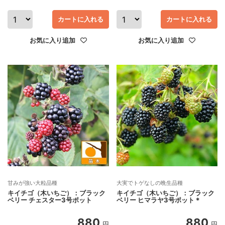
カートに入れる
カートに入れる
お気に入り追加
お気に入り追加
甘みが強い大粒品種
大実でトゲなしの晩生品種
キイチゴ（木いちご）：ブラック
キイチゴ（木いちご）：ブラック
ベリー チェスター3号ポット
ベリー ヒマラヤ3号ポット＊
880
880
円
円