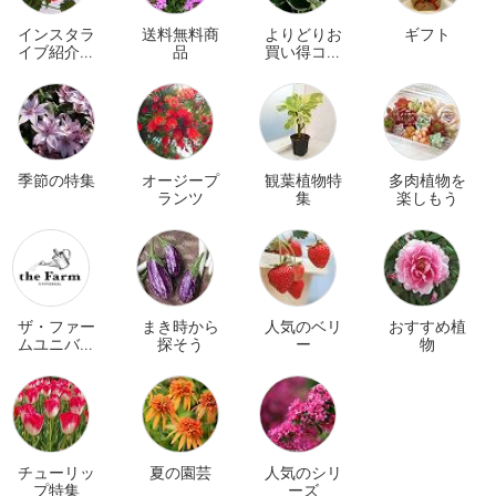
インスタラ
送料無料商
よりどりお
ギフト
イブ紹介商
品
買い得コー
品
ナー
季節の特集
オージープ
観葉植物特
多肉植物を
ランツ
集
楽しもう
ザ・ファー
まき時から
人気のベリ
おすすめ植
ムユニバー
探そう
ー
物
サル オンラ
イン
チューリッ
夏の園芸
人気のシリ
プ特集
ーズ