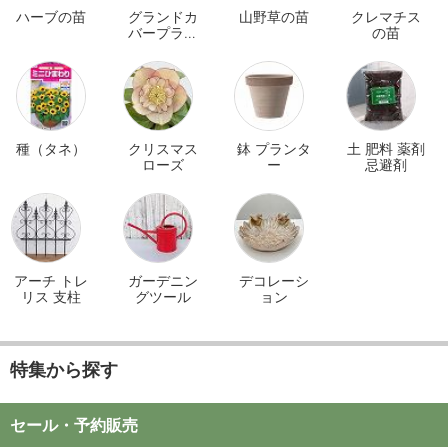
ハーブの苗
グランドカ
山野草の苗
クレマチス
バープラン
の苗
ツ
種（タネ）
クリスマス
鉢 プランタ
土 肥料 薬剤
ローズ
ー
忌避剤
アーチ トレ
ガーデニン
デコレーシ
リス 支柱
グツール
ョン
特集から探す
セール・予約販売