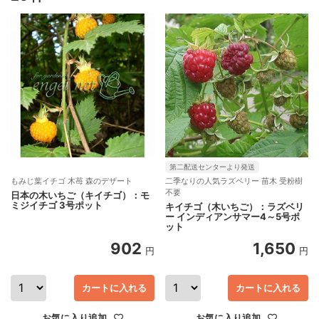
第二配送センターより発送
もみじ葉イチゴ 木苺 森のデザート
二季なりの人気ラズベリー 苗木 受粉樹
不要
日本の木いちご（キイチゴ）：モ
ミジイチゴ 3号ポット
キイチゴ（木いちご）：ラズベリ
ー インディアンサマー4～5号ポ
ット
902
1,650
円
円
カートに入れる
カートに入れる
お気に入り追加
お気に入り追加