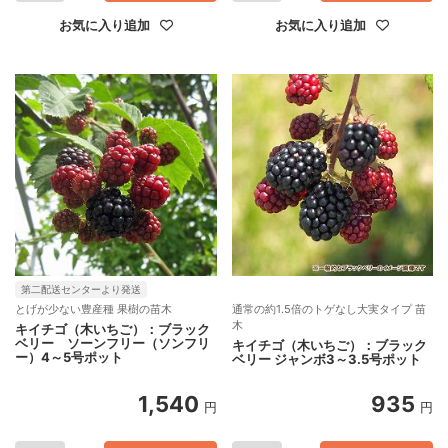
お気に入り追加
お気に入り追加
第二配送センターより発送
とげが少ない豊産種 果樹の苗木
通常の約1.5倍のトゲなし大実タイプ 苗
木
キイチゴ（木いちご）：ブラック
ベリー ソーンフリー（ソンフリ
キイチゴ（木いちご）：ブラック
ー）4～5号ポット
ベリー ジャンボ3～3.5号ポット
1,540
935
円
円