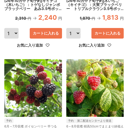
[26年10月中下旬予約]キイチゴ
[26年10月中下旬予約]木いちご
（木いちご）：トゲなしジャンボ
（キイチゴ）：大実ブラックベリ
ブラックベリー あみ3.5号ポッ
ー トリプルクラウン3.5号ポッ
ト＊
ト
2,240
1,813
2,310
1,870
円
円
円
円
カートに入れる
カートに入れる
お気に入り追加
お気に入り追加
予約
予約
第二配送センターより発送
6月～7月収穫 ボイセンベリー 半つる
6～8月収穫 樹高50cmでまとまり鉢植え