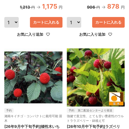
1,175
878
1,213
906
円
円
円
円
カートに入れる
カートに入れる
お気に入り追加
お気に入り追加
予約
予約
第二配送センターより発送
湘南キイチゴ・コンパクトに栽培可能 苗
強健で直立性、とても甘い豊産性のウル
木
トララズベリー・鉢植え可
[26年9月中下旬予約]矮性木いち
[26年10月中下旬予約]ラズベリ