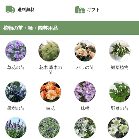
送料無料
ギフト
植物の苗・種・園芸用品
草花の苗
花木 庭木の
バラの苗
観葉植物
苗
果樹の苗
鉢花
球根
野菜の苗