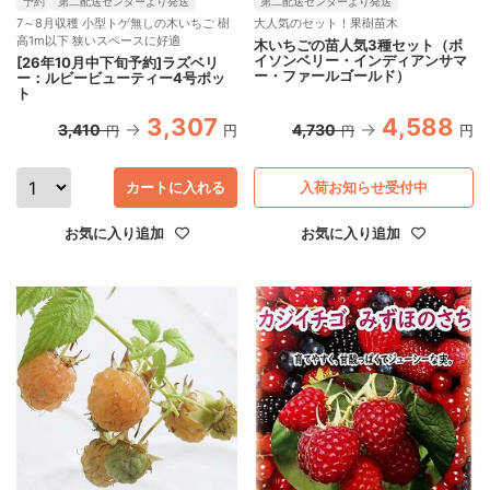
予約
第二配送センターより発送
第二配送センターより発送
7～8月収穫 小型トゲ無しの木いちご 樹
大人気のセット！果樹苗木
高1m以下 狭いスペースに好適
木いちごの苗人気3種セット（ボ
イソンベリー・インディアンサマ
[26年10月中下旬予約]ラズベリ
ー・ファールゴールド）
ー：ルビービューティー4号ポッ
ト
3,307
4,588
3,410
4,730
円
円
円
円
カートに入れる
入荷お知らせ受付中
お気に入り追加
お気に入り追加