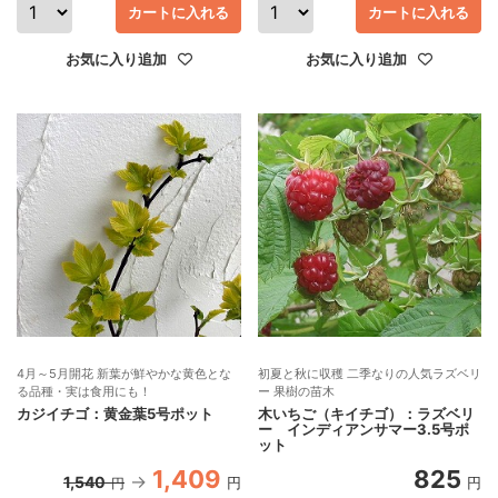
カートに入れる
カートに入れる
お気に入り追加
お気に入り追加
4月～5月開花 新葉が鮮やかな黄色とな
初夏と秋に収穫 二季なりの人気ラズベリ
る品種・実は食用にも！
ー 果樹の苗木
カジイチゴ：黄金葉5号ポット
木いちご（キイチゴ）：ラズベリ
ー インディアンサマー3.5号ポ
ット
1,409
825
1,540
円
円
円