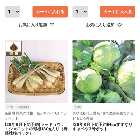
カートに入れる
カートに入れる
お気に入り追加
お気に入り追加
予約
小型送料
予約
菜園用 野菜の球根・植え時7～10月 エシ
多収穫秋植え野菜 1株で数個収穫できる
ャレット
おもしろ野菜
[26年8月下旬予約]ラッキョウ：
[26年8月下旬予約]Neoすずなり
エシャロットの球根130g入り（野
キャベツ3号ポット
菜球根パック）