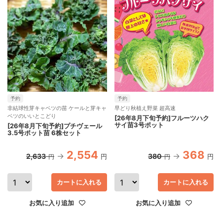
予約
予約
非結球性芽キャベツの苗 ケールと芽キャ
早どり秋植え野菜 超高速
ベツのいいとこどり
[26年8月下旬予約]フルーツハク
サイ苗3号ポット
[26年8月下旬予約]プチヴェール
3.5号ポット苗 6株セット
2,554
368
2,633
380
円
円
円
円
カートに入れる
カートに入れる
お気に入り追加
お気に入り追加