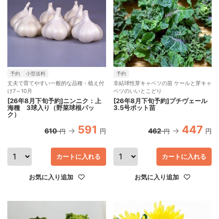
予約
小型送料
予約
丈夫で育てやすい一般的な品種・植え付
非結球性芽キャベツの苗 ケールと芽キャ
け7～10月
ベツのいいとこどり
[26年8月下旬予約]ニンニク：上
[26年8月下旬予約]プチヴェール
海種 3球入り（野菜球根パッ
3.5号ポット苗
ク）
591
447
610
462
円
円
円
円
カートに入れる
カートに入れる
お気に入り追加
お気に入り追加