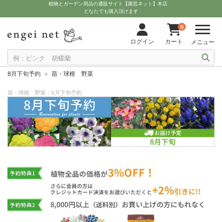
植物とガーデン用品の通販サイト【園芸ネット】本店
どなたでも購入頂けます
0
ログイン
カート
メニュー
8月下旬予約
苗・球根 野菜
苗・球根 野菜：8月下旬予約