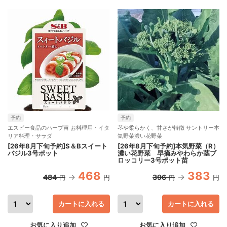
予約
予約
エスビー食品のハーブ苗 お料理用・イタ
茎や柔らかく、甘さが特徴 サントリー本
リア料理・サラダ
気野菜濃い花野菜
[26年8月下旬予約]S＆Bスイート
[26年8月下旬予約]本気野菜（R）
バジル3号ポット
濃い花野菜 早摘みやわらか茎ブ
ロッコリー3号ポット苗
468
383
484
396
円
円
円
円
カートに入れる
カートに入れる
お気に入り追加
お気に入り追加