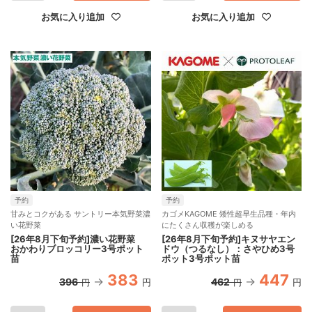
お気に入り追加
お気に入り追加
予約
予約
甘みとコクがある サントリー本気野菜濃
カゴメKAGOME 矮性超早生品種・年内
い花野菜
にたくさん収穫が楽しめる
[26年8月下旬予約]濃い花野菜
[26年8月下旬予約]キヌサヤエン
おかわりブロッコリー3号ポット
ドウ（つるなし）：さやひめ3号
苗
ポット3号ポット苗
383
447
396
462
円
円
円
円