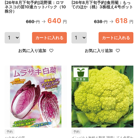
[26年8月下旬予約]花野菜：ロマ
[26年8月下旬予約]食用菊：もっ
ネスコの苗10連カットパック（10
てのほか（桃）3株植え4号ポット
株分）
640
618
660
638
円
円
円
円
カートに入れる
カートに入れる
お気に入り追加
お気に入り追加
予約
予約
ハクサイの苗
インパクト秋植え野菜 調理しても色変わ