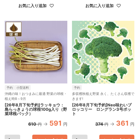
お気に入り追加
お気に入り追加
予約
小型送料
予約
沖縄の味！おつまみに最適 野菜の球根・
多収穫秋植え野菜 永く、たくさん収穫で
植え時8～9月
きます!
[26年8月下旬予約]ラッキョウ：
[26年8月下旬予約]Neo味わいブ
島らっきょうの球根100g入り（野
ロッコリー ロングラン3号ポッ
菜球根パック）
ト
591
361
610
374
円
円
円
円