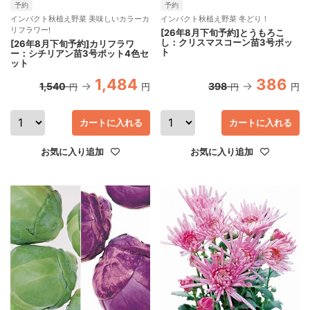
予約
予約
インパクト秋植え野菜 美味しいカラーカ
インパクト秋植え野菜 冬どり！
リフラワー!
[26年8月下旬予約]とうもろこ
し：クリスマスコーン苗3号ポッ
[26年8月下旬予約]カリフラワ
ト
ー：シチリアン苗3号ポット4色セ
ット
1,484
386
1,540
398
円
円
円
円
カートに入れる
カートに入れる
お気に入り追加
お気に入り追加