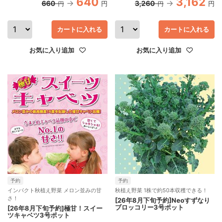
640
3,162
660
3,260
円
円
円
円
カートに入れる
カートに入れる
お気に入り追加
お気に入り追加
予約
予約
インパクト秋植え野菜 メロン並みの甘
秋植え野菜 1株で約50本収穫できる！
さ！
[26年8月下旬予約]Neoすずなり
ブロッコリー3号ポット
[26年8月下旬予約]極甘！スイー
ツキャベツ3号ポット