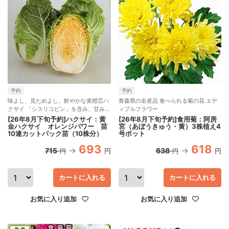
予約
予約
味よし、見ためよし、鮮やかな黄橙芯ハ
青森県の名産品 食べられる菊の花 エデ
クサイ 「シスリコピン」を含み、甘みと
ィブルフラワー
香ばしさが強い品種
[26年8月下旬予約]ハクサイ：黄
[26年8月下旬予約]食用菊：阿房
金ハクサイ オレンジパワー 苗
宮（あぼうきゅう・黄）3株植え4
10連カットパック苗（10株分）
号ポット
693
618
715
638
円
円
円
円
カートに入れる
カートに入れる
お気に入り追加
お気に入り追加