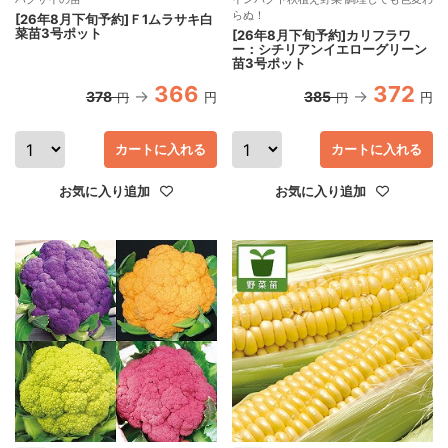
らぬ！
[26年8月下旬予約]Ｆ1ムラサキ白
菜苗3号ポット
[26年8月下旬予約]カリフラワ
ー：シチリアンイエローグリーン
苗3号ポット
366
372
378
385
円
円
円
円
カートに入れる
カートに入れる
お気に入り追加
お気に入り追加