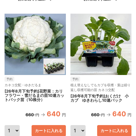
予約
予約
カネコ交配・ゆきだるま
植え替えなしでもカブを収穫・葉は繰り
返し収穫可能の苗 カネコ交配
[26年8月下旬予約]花野菜：カリ
フラワー・雪だるまの苗10連カッ
[26年8月下旬予約]おくだけ 小
トパック苗（10株分）
カブ ゆきわらし10連パック
640
640
660
660
円
円
円
円
カートに入れる
カートに入れる