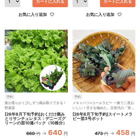
カートに入れる
カートに入れる
お気に入り追加
お気に入り追加
予約
予約
葉が柔らかく少しずつ摘み取りできる！
メキャベツ×コールラビー 一株で二度お
野菜苗
いしい！甘さを極めた、次世代の「実
る」新ベジタブル 新野菜 New!
[26年8月下旬予約]おくだけ摘み
[26年8月下旬予約]スイートメラ
とりサンチュレタス：デニーズグ
ビー苗3号ポット
リーンの苗10連パック（10株分）
640
458
660
473
円
円
円
円