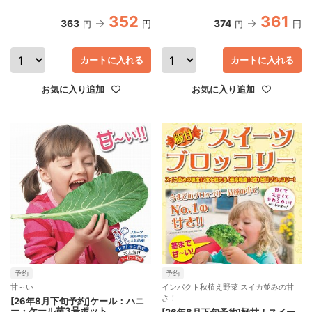
352
361
363
374
円
円
円
円
カートに入れる
カートに入れる
お気に入り追加
お気に入り追加
予約
予約
甘～い
インパクト秋植え野菜 スイカ並みの甘
さ！
[26年8月下旬予約]ケール：ハニ
ー・ケール苗3号ポット
[26年8月下旬予約]極甘！スイー