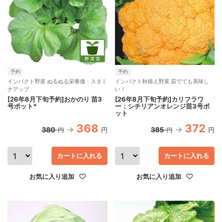
予約
予約
インパクト野菜 ぬるぬる栄養価・スタミ
インパクト秋植え野菜 茹でても美味し
ナアップ
い！
[26年8月下旬予約]おかのり 苗3
[26年8月下旬予約]カリフラワ
号ポット*
ー：シチリアンオレンジ苗3号ポ
ット
368
372
380
385
円
円
円
円
カートに入れる
カートに入れる
お気に入り追加
お気に入り追加