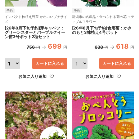
予約
予約
インパクト秋植え野菜 かわいいプチサイ
新潟市の名産品・食べられる菊の花 エデ
ズ
ィブルフラワー
[26年8月下旬予約]芽キャベツ：
[26年8月下旬予約]食用菊：かき
グリーンスターとパープルクイー
のもと3株植え4号ポット
ン苗3号ポット2種セット
699
618
756
638
円
円
円
円
カートに入れる
カートに入れる
お気に入り追加
お気に入り追加