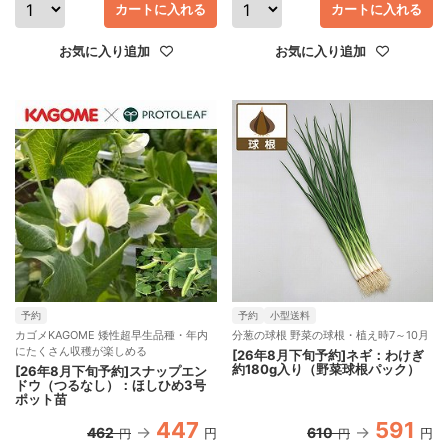
カートに入れる
カートに入れる
お気に入り追加
お気に入り追加
予約
予約
小型送料
カゴメKAGOME 矮性超早生品種・年内
分葱の球根 野菜の球根・植え時7～10月
にたくさん収穫が楽しめる
[26年8月下旬予約]ネギ：わけぎ
約180g入り（野菜球根パック）
[26年8月下旬予約]スナップエン
ドウ（つるなし）：ほしひめ3号
ポット苗
447
591
462
610
円
円
円
円