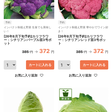
予約
予約
インパクト秋植え野菜 生食でも美味し
インパクト秋植え野菜 華やかでワイン好
い！
き！
[26年8月下旬予約]カリフラワ
[26年8月下旬予約]カリフラワ
ー：シチリアンパープル苗3号ポ
ー：シチリアンレッド苗3号ポッ
ット
ト
372
372
385
385
円
円
円
円
カートに入れる
カートに入れる
お気に入り追加
お気に入り追加