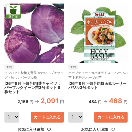
予約
予約
インパクト秋植え野菜 かわいいプチサイ
ハーブティー・ガパオライスに ハーブの
ズ・珍しいパープル種
苗 お料理用ハーブの苗
[26年8月下旬予約]芽キャベツ：
[26年8月下旬予約]S＆Bホーリー
パープルクイーン苗3号ポット 6
バジル3号ポット
株セット
2,091
468
2,156
484
円
円
円
円
カートに入れる
カートに入れる
お気に入り追加
お気に入り追加