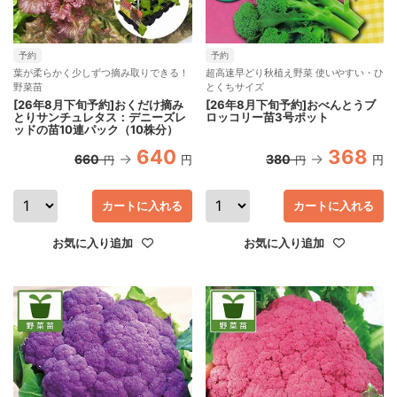
予約
予約
葉が柔らかく少しずつ摘み取りできる！
超高速早どり秋植え野菜 使いやすい・ひ
野菜苗
とくちサイズ
[26年8月下旬予約]おくだけ摘み
[26年8月下旬予約]おべんとうブ
とりサンチュレタス：デニーズレ
ロッコリー苗3号ポット
ッドの苗10連パック（10株分）
640
368
660
380
円
円
円
円
カートに入れる
カートに入れる
お気に入り追加
お気に入り追加