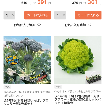
591
361
610
374
円
円
円
円
カートに入れる
カートに入れる
お気に入り追加
お気に入り追加
予約
予約
作りやすくて美しい緑色のカリフラワー
超高速早どり秋植え野菜 花蕾も茎も食味
抜群2度おいしい
[26年8月下旬予約]花野菜：カリ
フラワー・連峰の苗10連カットパ
[26年8月下旬予約]いっぱいブロ
ック（10株分）
ッコリー苗3号ポット