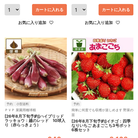
カートに入れる
カートに入れる
お気に入り追加
お気に入り追加
予約
小型送料
予約
ＰＶＰ 菜園用種球根
簡単に何度でも収穫が楽しめます 野菜の
苗
[26年8月下旬予約]ハイブリッド
ラッキョウ：越のレッド 10球入
[26年8月下旬予約]イチゴ：四季
り（赤らっきょう）
なりいちご あまごこち3号ポット
6株セット