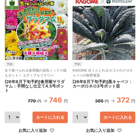
予約
予約
生で食べられる食用菊の花色ミックス植
KAGOME 次々ととれるカゴメのクロキ
えポット！ エディブルフラワー
ャベツの秋野菜苗
[26年8月下旬予約]食用菊サラダ
[26年8月下旬予約]黒キャベツ：
マム：手間なし仕立て4.5号ポッ
カーボロネロ3号ポット苗
ト
746
372
770
385
円
円
円
円
カートに入れる
カートに入れる
お気に入り追加
お気に入り追加