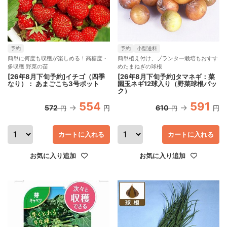
予約
予約
小型送料
簡単に何度も収穫が楽しめる！高糖度・
簡単植え付け、プランター栽培もおすす
多収穫 野菜の苗
めたまねぎの球根
[26年8月下旬予約]イチゴ（四季
[26年8月下旬予約]タマネギ：菜
なり）： あまごこち3号ポット
園玉ネギ12球入り（野菜球根パッ
ク）
554
591
572
610
円
円
円
円
カートに入れる
カートに入れる
お気に入り追加
お気に入り追加