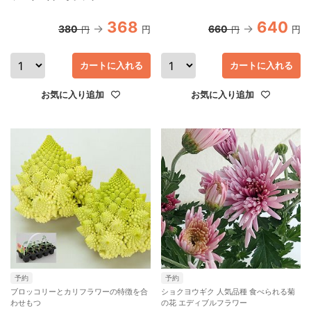
368
640
380
660
円
円
円
円
カートに入れる
カートに入れる
お気に入り追加
お気に入り追加
予約
予約
ブロッコリーとカリフラワーの特徴を合
ショクヨウギク 人気品種 食べられる菊
わせもつ
の花 エディブルフラワー