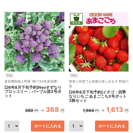
予約
予約
多収穫秋植え野菜 1株で50本多収穫!
簡単に何度でも収穫が楽しめます 野菜の
苗
[26年8月下旬予約]Neoすずなり
ブロッコリー：パープル苗3号ポ
[26年8月下旬予約]イチゴ：四季
ット
なりいちご あまごこち3号ポット
3株セット
368
1,613
380
1,664
円
円
円
円
カートに入れる
カートに入れる