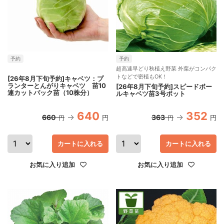
予約
予約
超高速早どり秋植え野菜 外葉がコンパク
トなどで密植もOK！
[26年8月下旬予約]キャベツ：プ
ランターとんがりキャベツ 苗10
[26年8月下旬予約]スピードボー
連カットパック苗（10株分）
ルキャベツ苗3号ポット
640
352
660
363
円
円
円
円
カートに入れる
カートに入れる
お気に入り追加
お気に入り追加