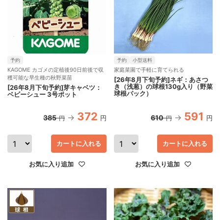
予約
予約
小型送料
KAGOME カゴメの定植後90日前後で収
家庭菜園で手軽に育てられる
穫可能な早生種の秋野菜苗
[26年8月下旬予約]ネギ：あさつ
き（浅葱）の球根130g入り（野菜
[26年8月下旬予約]芽キャベツ：
球根パック）
ベビーシュー 3号ポット
372
591
385
610
円
円
円
円
カートに入れる
カートに入れる
お気に入り追加
お気に入り追加