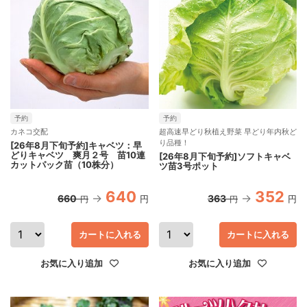
予約
予約
カネコ交配
超高速早どり秋植え野菜 早どり年内秋ど
り品種！
[26年8月下旬予約]キャベツ：早
どりキャベツ 爽月２号 苗10連
[26年8月下旬予約]ソフトキャベ
カットパック苗（10株分）
ツ苗3号ポット
640
352
660
363
円
円
円
円
カートに入れる
カートに入れる
お気に入り追加
お気に入り追加