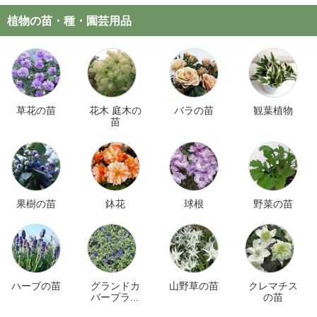
植物の苗・種・園芸用品
草花の苗
花木 庭木の
バラの苗
観葉植物
苗
果樹の苗
鉢花
球根
野菜の苗
ハーブの苗
グランドカ
山野草の苗
クレマチス
バープラン
の苗
ツ