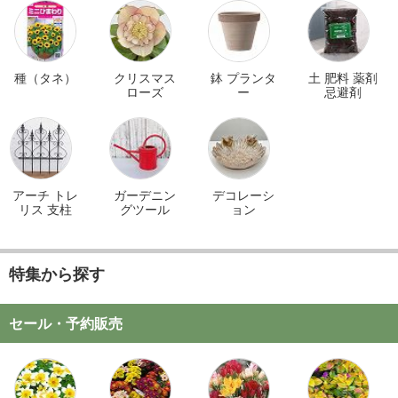
種（タネ）
クリスマス
鉢 プランタ
土 肥料 薬剤
ローズ
ー
忌避剤
アーチ トレ
ガーデニン
デコレーシ
リス 支柱
グツール
ョン
特集から探す
セール・予約販売