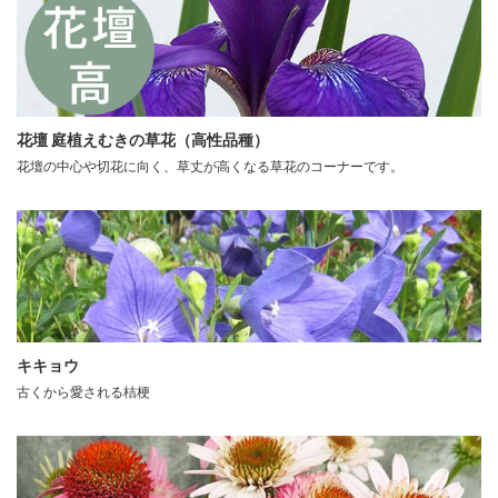
花壇 庭植えむきの草花（高性品種）
花壇の中心や切花に向く、草丈が高くなる草花のコーナーです。
キキョウ
古くから愛される桔梗