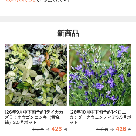
新商品
[26年9月中下旬予約]テイカカ
[26年10月中下旬予約]ベロニ
ズラ：オウゴンニシキ（黄金
カ：ダークウェンティア3.5号ポ
錦）3.5号ポット
ット
426
426
440
440
円
円
円
円