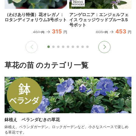
（わけあり特価）花オレガノ：
アンゲロニア：エンジェルフェ
ロタンディフォリウム3号ポット
イス ウェッジウッドブルー3.5
号ポット
315
453
451
605
円
円
円
円
草花の苗 のカテゴリ一覧
鉢植え ベランダむきの草花
鉢植え、ベランダガーデン、ロックガーデンなど、小さなスペースで楽しめ
る草花です。