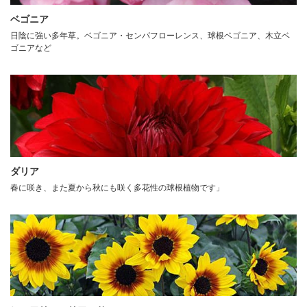
ベゴニア
日陰に強い多年草。ベゴニア・センパフローレンス、球根ベゴニア、木立ベ
ゴニアなど
ダリア
春に咲き、また夏から秋にも咲く多花性の球根植物です」