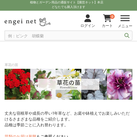
植物とガーデン用品の通販サイト【園芸ネット】本店
どなたでも購入頂けます
0
ログイン
カート
メニュー
草花の苗
丈夫な宿根草や成長の早い1年草など、お庭や鉢植えでお楽しみいただ
けるさまざまな品種をご紹介します。
品種は季節ごとに入れ替わります。
苗類のお届け形態
もご参照ください。