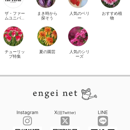
ザ・ファー
まき時から
人気のベリ
おすすめ植
ムユニバー
探そう
ー
物
サル オンラ
イン
チューリッ
夏の園芸
人気のシリ
プ特集
ーズ
Instagram
X
LINE
(旧Twitter)