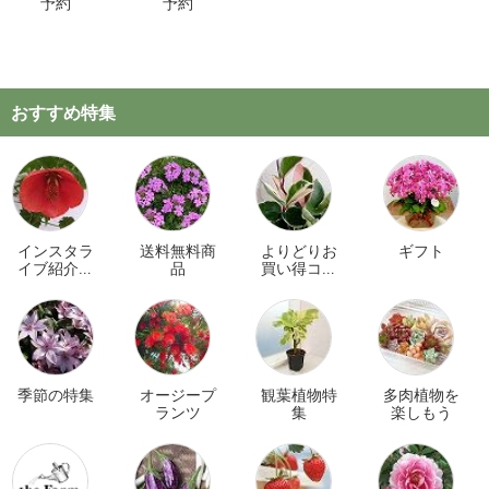
予約
予約
おすすめ特集
インスタラ
送料無料商
よりどりお
ギフト
イブ紹介商
品
買い得コー
品
ナー
季節の特集
オージープ
観葉植物特
多肉植物を
ランツ
集
楽しもう