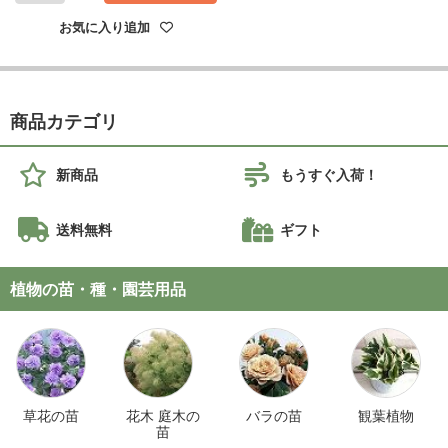
お気に入り追加
商品カテゴリ
新商品
もうすぐ入荷！
送料無料
ギフト
植物の苗・種・園芸用品
草花の苗
花木 庭木の
バラの苗
観葉植物
苗