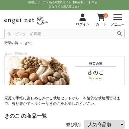
植物とガーデン用品の通販サイト【園芸ネット】本店
どなたでも購入頂けます
0
ログイン
カート
メニュー
野菜の苗
きのこ
きのこ:野菜の苗
家庭で手軽に楽しめるきのこ栽培セットから、本格的な栽培用資材ま
で。香り豊かでヘルシーなきのこをお楽しみください。
きのこ の商品一覧
並び順: