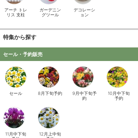
アーチ トレ
ガーデニン
デコレーシ
リス 支柱
グツール
ョン
特集から探す
セール・予約販売
セール
8月下旬予約
9月中下旬予
10月中下旬
約
予約
11月中下旬
12月上中旬