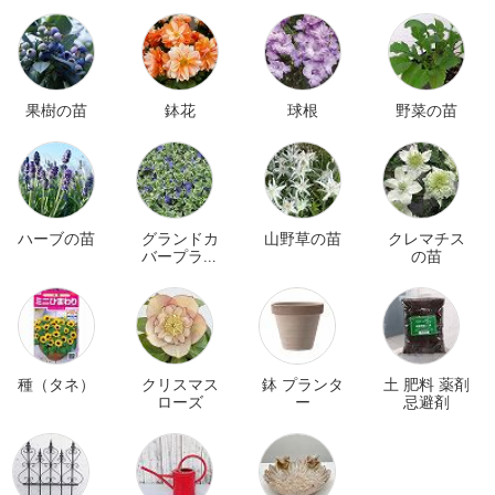
果樹の苗
鉢花
球根
野菜の苗
ハーブの苗
グランドカ
山野草の苗
クレマチス
バープラン
の苗
ツ
種（タネ）
クリスマス
鉢 プランタ
土 肥料 薬剤
ローズ
ー
忌避剤