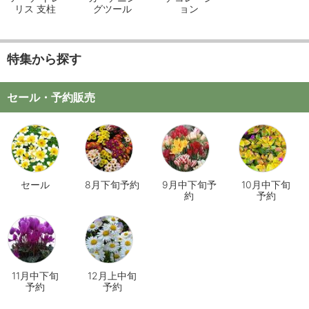
リス 支柱
グツール
ョン
特集から探す
セール・予約販売
セール
8月下旬予約
9月中下旬予
10月中下旬
約
予約
11月中下旬
12月上中旬
予約
予約