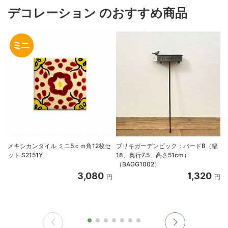
デコレーション のおすすめ商品
メキシカンタイル ミニ5ｃｍ角12枚セ
ブリキガーデンピック：バードB（幅
ット S2151Y
18、奥行7.5、高さ51cm）
（BAGG1002）
3,080
1,320
円
円