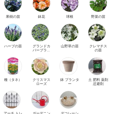
果樹の苗
鉢花
球根
野菜の苗
ハーブの苗
グランドカ
山野草の苗
クレマチス
バープラン
の苗
ツ
種（タネ）
クリスマス
鉢 プランタ
土 肥料 薬剤
ローズ
ー
忌避剤
アーチ トレ
ガーデニン
デコレーシ