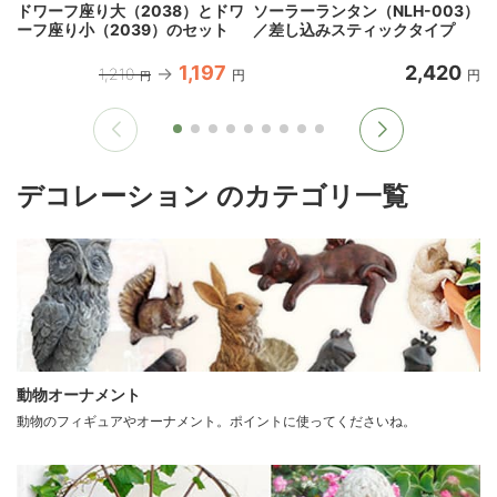
ドワーフ座り大（2038）とドワ
ソーラーランタン（NLH-003）
ーフ座り小（2039）のセット
／差し込みスティックタイプ
4
1,197
2,420
1,210
円
円
円
デコレーション のカテゴリ一覧
動物オーナメント
動物のフィギュアやオーナメント。ポイントに使ってくださいね。