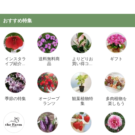
おすすめ特集
インスタラ
送料無料商
よりどりお
ギフト
イブ紹介商
品
買い得コー
品
ナー
季節の特集
オージープ
観葉植物特
多肉植物を
ランツ
集
楽しもう