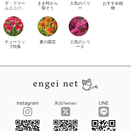
ザ・ファー
まき時から
人気のベリ
おすすめ植
ムユニバー
探そう
ー
物
サル オンラ
イン
チューリッ
夏の園芸
人気のシリ
プ特集
ーズ
Instagram
X
LINE
(旧Twitter)