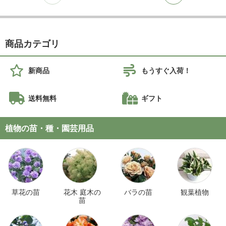
商品カテゴリ
新商品
もうすぐ入荷！
送料無料
ギフト
植物の苗・種・園芸用品
草花の苗
花木 庭木の
バラの苗
観葉植物
苗