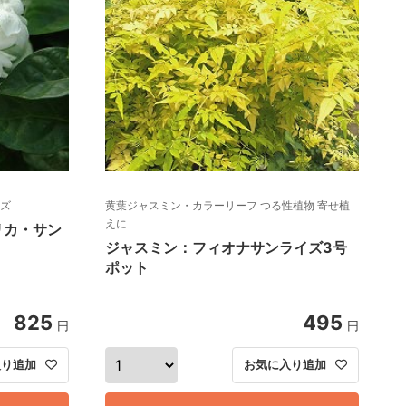
ーズ
黄葉ジャスミン・カラーリーフ つる性植物 寄せ植
えに
リカ・サン
ジャスミン：フィオナサンライズ3号
ポット
825
495
円
円
入り追加
お気に入り追加