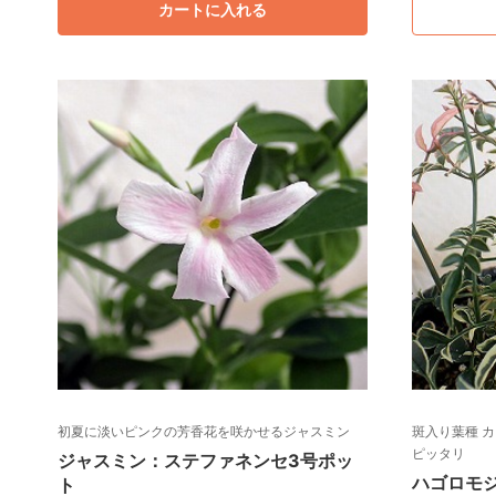
カートに入れる
初夏に淡いピンクの芳香花を咲かせるジャスミン
斑入り葉種 
ピッタリ
ジャスミン：ステファネンセ3号ポッ
ハゴロモ
ト