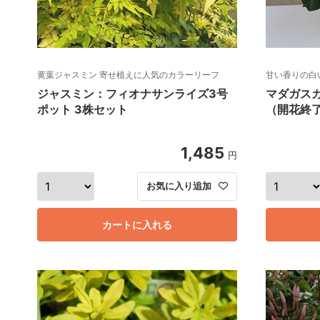
黄葉ジャスミン 寄せ植えに人気のカラーリーフ
甘い香りの白
ジャスミン：フィオナサンライズ3号
マダガスカ
ポット 3株セット
（開花終
1,485
円
お気に入り追加
カートに入れる