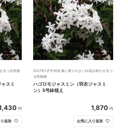
かせるつる性植
2027年1月中旬頃 春に香りのよい白花を咲かせるつ
る性植物
ジャスミ
ハゴロモジャスミン（羽衣ジャスミ
ン）5号鉢植え
1,430
1,870
円
円
入り追加
お気に入り追加