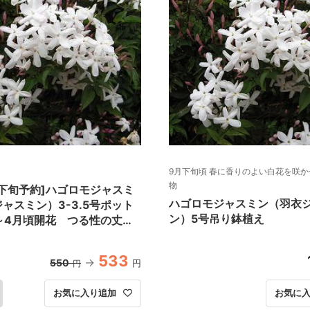
9月下旬頃 春に香りのよい白花を咲
物
月下旬予約]ハゴロモジャスミ
ハゴロモジャスミン（羽衣
ャスミン）3-3.5号ポット
ン）5号吊り鉢植え
～4月頃開花 つる性の丈夫
533
550
円
円
お気に入り追加
お気に