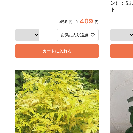
ン）：ミル
ト
409
458
円
円
お気に入り追加
カートに入れる