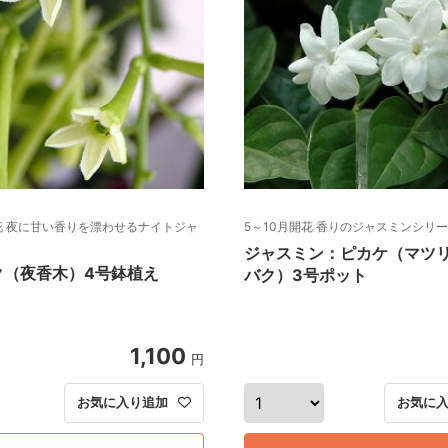
開花 夜に甘い香りを漂わせるナイトジャ
5～10月開花 香りのジャスミンシリ
ジャスミン：ピカケ（マツ
ク（夜香木）4号鉢植え
バク）3号ポット
1,100
円
お気に入り追加
お気に