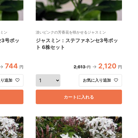
ミン
淡いピンクの芳香花を咲かせるジャスミン
セ3号ポッ
ジャスミン：ステファネンセ3号ポッ
ト 6株セット
744
2,120
2,613
円
円
円
入り追加
お気に入り追加
カートに入れる