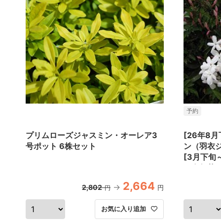
予約
プリムローズジャスミン・オーレア3
[26年8
号ポット 6株セット
ン（羽衣ジ
[3月下旬
な多年草]
2,664
2,802
円
円
お気に入り追加