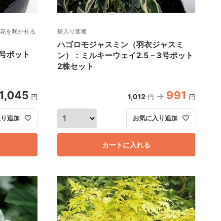
花を咲かせる
斑入り葉種
ハゴロモジャスミン（羽衣ジャスミ
3号ポット
ン）：ミルキーウェイ2.5－3号ポット
2株セット
1,045
991
1,012
円
円
円
入り追加
お気に入り追加
カートに入れる