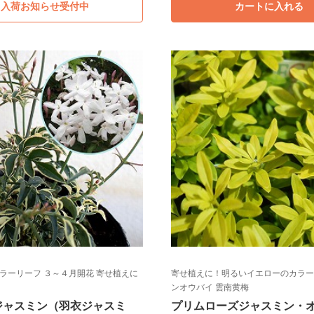
入荷お知らせ受付中
カートに入れる
カラーリーフ ３～４月開花 寄せ植えに
寄せ植えに！明るいイエローのカラー
ンオウバイ 雲南黄梅
ジャスミン（羽衣ジャスミ
プリムローズジャスミン・