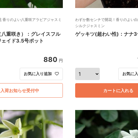
開花 香りのよい八重咲アラビアジャスミ
わずか数センチで開花！香りのよい白
シルクジャスミン
（八重咲き）：グレイスフル
ゲッキツ(超わい性)：ナナ
ェイド3.5号ポット
880
円
お気に入り追加
お気に
入荷お知らせ受付中
カートに入れる