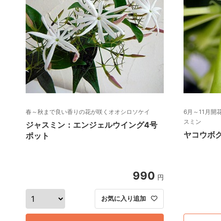
春～秋まで良い香りの花が咲くオオシロソケイ
6月～11月
スミン
ジャスミン：エンジェルウイング4号
ヤコウボ
ポット
990
円
お気に入り追加