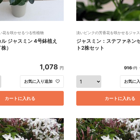
い花を咲かせるつる性植物
淡いピンクの芳香花を咲かせるジャス
ル ジャスミン 4号鉢植え
ジャスミン：ステファネン
了株）
ト2株セット
1,078
916
円
円
お気に入り追加
お気に
カートに入れる
カートに入れる