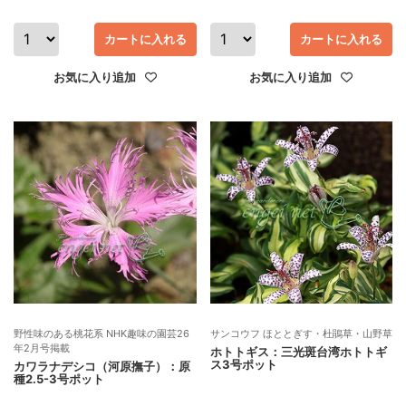
カートに入れる
カートに入れる
お気に入り追加
お気に入り追加
野性味のある桃花系 NHK趣味の園芸26
サンコウフ ほととぎす・杜鵑草・山野草
年2月号掲載
ホトトギス：三光斑台湾ホトトギ
ス3号ポット
カワラナデシコ（河原撫子）：原
種2.5-3号ポット