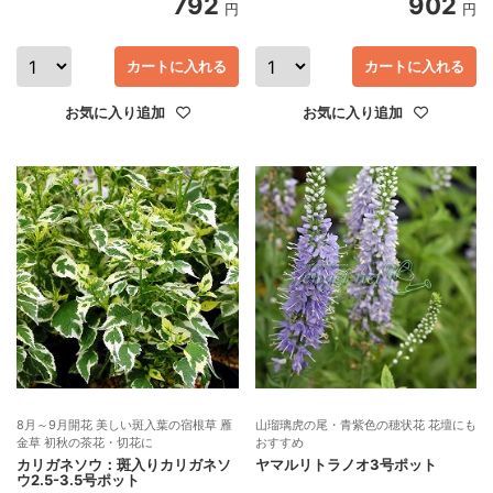
792
902
円
円
カートに入れる
カートに入れる
お気に入り追加
お気に入り追加
8月～9月開花 美しい斑入葉の宿根草 雁
山瑠璃虎の尾・青紫色の穂状花 花壇にも
金草 初秋の茶花・切花に
おすすめ
カリガネソウ：斑入りカリガネソ
ヤマルリトラノオ3号ポット
ウ2.5-3.5号ポット