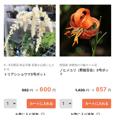
6～8月開花 鳥足升麻 若葉が山菜にもさ
韓国産 赤橙色の小輪カール花
れる
ノヒメユリ（野姫百合）3号ポッ
ト
トリアシショウマ3号ポット
600
857
682
1,430
円
円
円
円
カートに入れる
カートに入れる
お気に入り追加
お気に入り追加