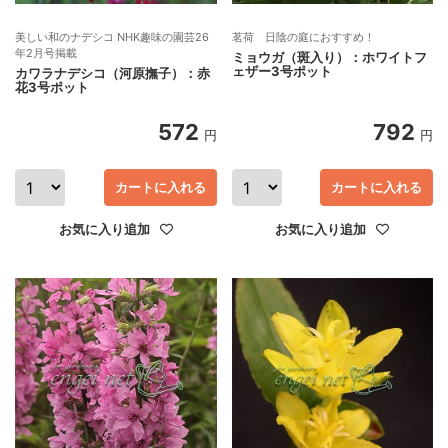
美しい和のナデシコ NHK趣味の園芸26
茗荷 日陰の庭におすすめ！
年2月号掲載
ミョウガ（斑入り）：ホワイトフ
ェザー3号ポット
カワラナデシコ（河原撫子）：赤
花3号ポット
572
792
円
円
カートに入れる
カートに入れる
お気に入り追加
お気に入り追加