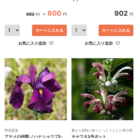
600
902
682
円
円
円
カートに入れる
カートに入れる
お気に入り追加
お気に入り追加
野花菖蒲
夏から初秋に咲くしっとりとした和の花
アヤメの仲間:ノハナショウブ3-
キセワタ3号ポット