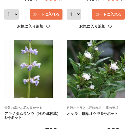
カートに入れる
カートに入れる
お気に入り追加
お気に入り追加
青紫の素朴な花を咲かせる
佐渡オケラとも呼ばれる 生薬の蒼朮
アキノタムラソウ（秋の田村草）
オケラ：細葉オケラ3号ポット
3号ポット