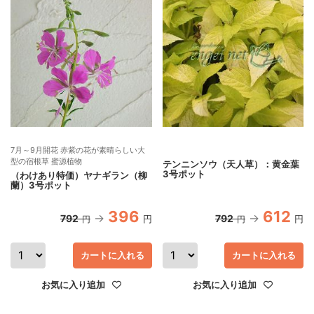
7月～9月開花 赤紫の花が素晴らしい大
型の宿根草 蜜源植物
テンニンソウ（天人草）：黄金葉
3号ポット
（わけあり特価）ヤナギラン（柳
蘭）3号ポット
396
612
792
792
円
円
円
円
カートに入れる
カートに入れる
お気に入り追加
お気に入り追加