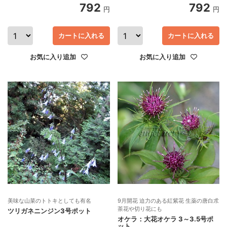
792
792
円
円
カートに入れる
カートに入れる
お気に入り追加
お気に入り追加
美味な山菜のトトキとしても有名
9月開花 迫力のある紅紫花 生薬の唐白朮
茶花や切り花にも
ツリガネニンジン3号ポット
オケラ：大花オケラ 3～3.5号ポ
ット