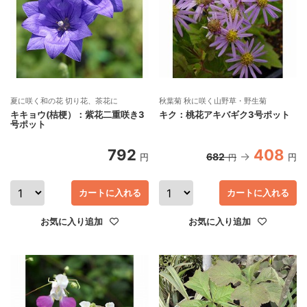
夏に咲く和の花 切り花、茶花に
秋葉菊 秋に咲く山野草・野生菊
キキョウ(桔梗）：紫花二重咲き3
キク：桃花アキバギク3号ポット
号ポット
792
408
682
円
円
円
カートに入れる
カートに入れる
お気に入り追加
お気に入り追加