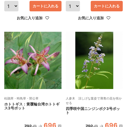
カートに入れる
カートに入れる
お気に入り追加
お気に入り追加
杜鵑草・時鳥草・郭公草
人参木 涼しげな葉姿で薄青の花を咲か
せる
ホトトギス：黄覆輪台湾ホトトギ
ス3号ポット
四季咲中国ニンジンボク3号ポッ
ト
696
696
792
792
円
円
円
円