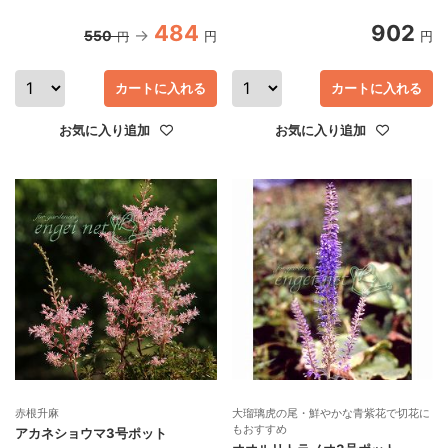
484
902
550
円
円
円
カートに入れる
カートに入れる
お気に入り追加
お気に入り追加
赤根升麻
大瑠璃虎の尾・鮮やかな青紫花で切花に
もおすすめ
アカネショウマ3号ポット