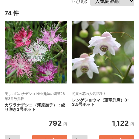
並び順:
74 件
美しい和のナデシコ NHK趣味の園芸26
初夏の花の人気品種！
年2月号掲載
レンゲショウマ（蓮華升麻）3-
3.5号ポット
カワラナデシコ（河原撫子）：絞
り咲き3号ポット
792
1,122
円
円