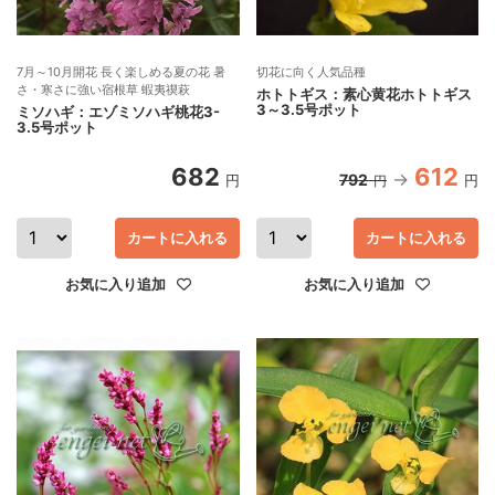
7月～10月開花 長く楽しめる夏の花 暑
切花に向く人気品種
さ・寒さに強い宿根草 蝦夷禊萩
ホトトギス：素心黄花ホトトギス
3～3.5号ポット
ミソハギ：エゾミソハギ桃花3-
3.5号ポット
682
612
792
円
円
円
カートに入れる
カートに入れる
お気に入り追加
お気に入り追加