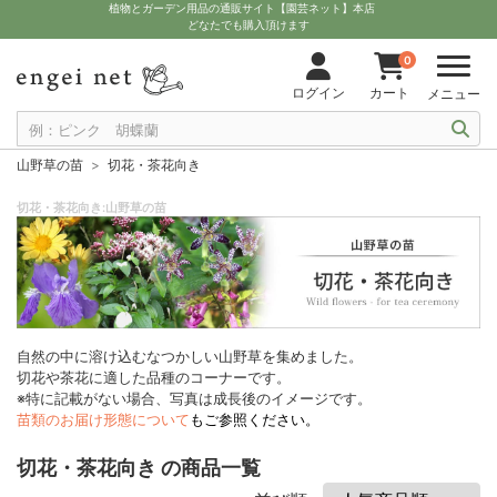
植物とガーデン用品の通販サイト【園芸ネット】本店
どなたでも購入頂けます
0
ログイン
カート
メニュー
山野草の苗
切花・茶花向き
切花・茶花向き:山野草の苗
自然の中に溶け込むなつかしい山野草を集めました。
切花や茶花に適した品種のコーナーです。
※特に記載がない場合、写真は成長後のイメージです。
苗類のお届け形態について
もご参照ください。
切花・茶花向き の商品一覧