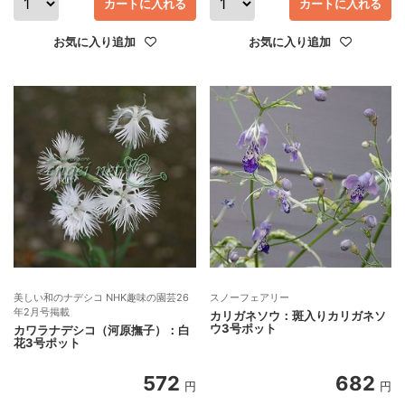
カートに入れる
カートに入れる
お気に入り追加
お気に入り追加
美しい和のナデシコ NHK趣味の園芸26
スノーフェアリー
年2月号掲載
カリガネソウ：斑入りカリガネソ
ウ3号ポット
カワラナデシコ（河原撫子）：白
花3号ポット
572
682
円
円