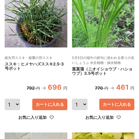
姫矢羽ススキ・姫鷹の羽ススキ
5月5日の端午の節句に使われる香りの良
いしょうぶ 水生植物・抽水植物
ススキ：ヒメヤハズススキ2.5-3
号ポット
葉菖蒲（ニオイショウブ・ハショ
ウブ）3.5号ポット
696
461
792
770
円
円
円
円
カートに入れる
カートに入れる
お気に入り追加
お気に入り追加