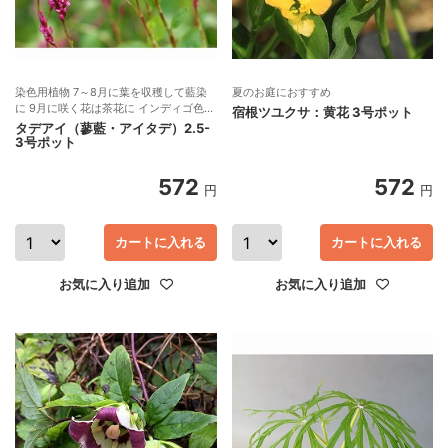
染色用植物 7～8月に葉を収穫して藍染
夏のお庭におすすめ
に 9月に咲く花は茶花に インディゴ色素
宿根ツユクサ：黄花 3号ポット
を持つ1年草
タデアイ（蓼藍・アイタデ）2.5-
3号ポット
572
572
円
円
カートに入れる
カートに入れる
お気に入り追加
お気に入り追加