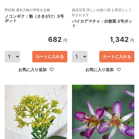
野紺菊 濃色大輪の早咲き品種
梅花甘茶 美しい白散り斑 お茶花として
好まれます
ノコンギク：魁（さきがけ）3号
ポット
バイカアマチャ：白散斑 3号ポッ
ト
682
1,342
円
円
カートに入れる
カートに入れる
お気に入り追加
お気に入り追加