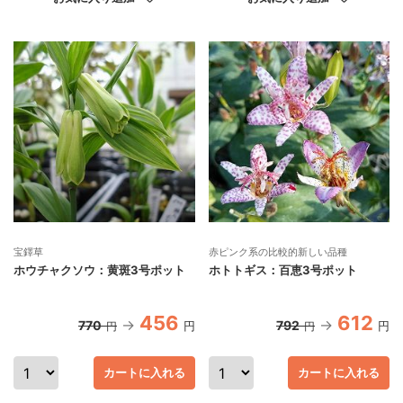
宝鐸草
赤ピンク系の比較的新しい品種
ホウチャクソウ：黄斑3号ポット
ホトトギス：百恵3号ポット
456
612
770
792
円
円
円
円
カートに入れる
カートに入れる