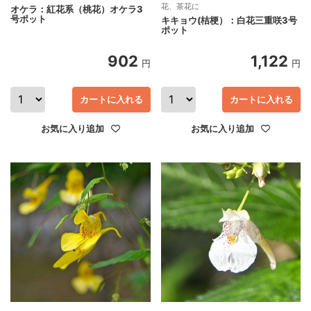
花、茶花に
オケラ：紅花系（桃花）オケラ3
号ポット
キキョウ(桔梗）：白花三重咲3号
ポット
902
1,122
円
円
カートに入れる
カートに入れる
お気に入り追加
お気に入り追加