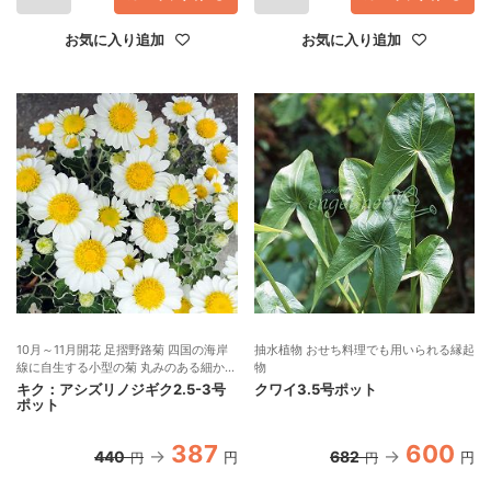
お気に入り追加
お気に入り追加
10月～11月開花 足摺野路菊 四国の海岸
抽水植物 おせち料理でも用いられる縁起
線に自生する小型の菊 丸みのある細かい
物
銀葉が美しい
キク：アシズリノジギク2.5-3号
クワイ3.5号ポット
ポット
387
600
440
682
円
円
円
円