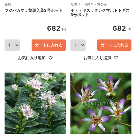
藤袴
杜鵑草・時鳥草・郭公草
フジバカマ：黄斑入葉3号ポット
ホトトギス：タカクマホトトギス
3号ポット
682
682
円
円
カートに入れる
カートに入れる
お気に入り追加
お気に入り追加