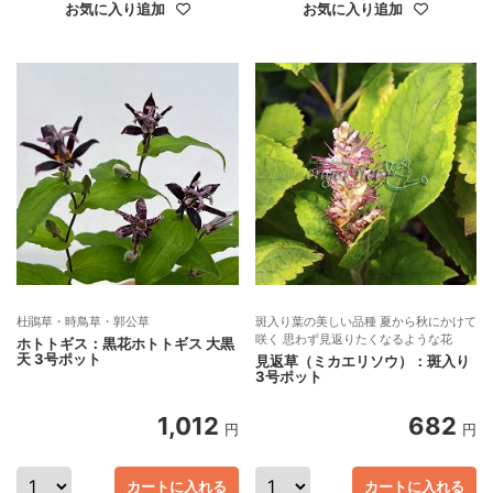
お気に入り追加
お気に入り追加
杜鵑草・時鳥草・郭公草
斑入り葉の美しい品種 夏から秋にかけて
咲く 思わず見返りたくなるような花
ホトトギス：黒花ホトトギス 大黒
天 3号ポット
見返草（ミカエリソウ）：斑入り
3号ポット
1,012
682
円
円
カートに入れる
カートに入れる