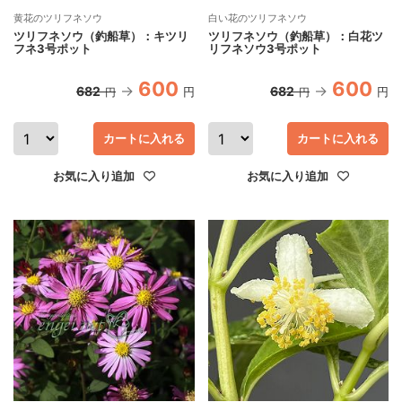
黄花のツリフネソウ
白い花のツリフネソウ
ツリフネソウ（釣船草）：キツリ
ツリフネソウ（釣船草）：白花ツ
フネ3号ポット
リフネソウ3号ポット
600
600
682
682
円
円
円
円
カートに入れる
カートに入れる
お気に入り追加
お気に入り追加