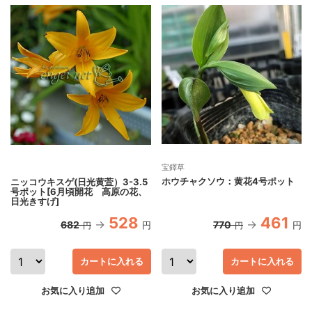
宝鐸草
ホウチャクソウ：黄花4号ポット
ニッコウキスゲ(日光黄萓）3-3.5
号ポット[6月頃開花 高原の花、
日光きすげ]
528
461
682
770
円
円
円
円
カートに入れる
カートに入れる
お気に入り追加
お気に入り追加