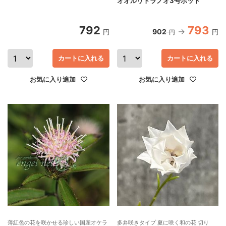
オオルリトラノオ3号ポット
792
793
902
円
円
円
カートに入れる
カートに入れる
お気に入り追加
お気に入り追加
薄紅色の花を咲かせる珍しい国産オケラ
多弁咲きタイプ 夏に咲く和の花 切り