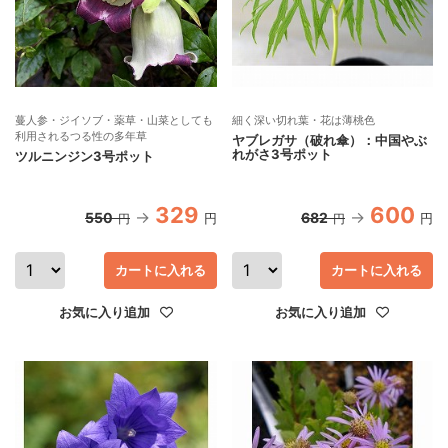
蔓人参・ジイソブ・薬草・山菜としても
細く深い切れ葉・花は薄桃色
利用されるつる性の多年草
ヤブレガサ（破れ傘）：中国やぶ
れがさ3号ポット
ツルニンジン3号ポット
329
600
550
682
円
円
円
円
カートに入れる
カートに入れる
お気に入り追加
お気に入り追加