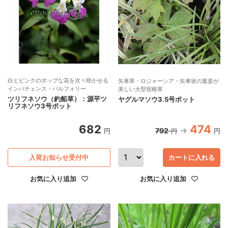
白とピンクのポップな花を次々咲かせる
矢車草・ロジャーシア・矢車状の葉姿が
インパチェンス・バルフォリー
美しい大型宿根草
ツリフネソウ（釣船草）：源平ツ
ヤグルマソウ3.5号ポット
リフネソウ3号ポット
682
474
792
円
円
円
入荷お知らせ受付中
カートに入れる
お気に入り追加
お気に入り追加