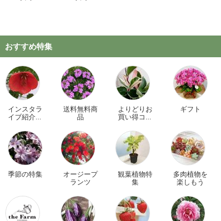
おすすめ特集
インスタラ
送料無料商
よりどりお
ギフト
イブ紹介商
品
買い得コー
品
ナー
季節の特集
オージープ
観葉植物特
多肉植物を
ランツ
集
楽しもう