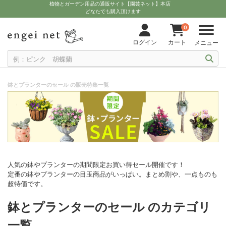
植物とガーデン用品の通販サイト【園芸ネット】本店
どなたでも購入頂けます
0
ログイン
カート
メニュー
鉢とプランターのセール の販売特集一覧
人気の鉢やプランターの期間限定お買い得セール開催です！
定番の鉢やプランターの目玉商品がいっぱい。まとめ割や、一点ものも
超特価です。
鉢とプランターのセール のカテゴリ
一覧