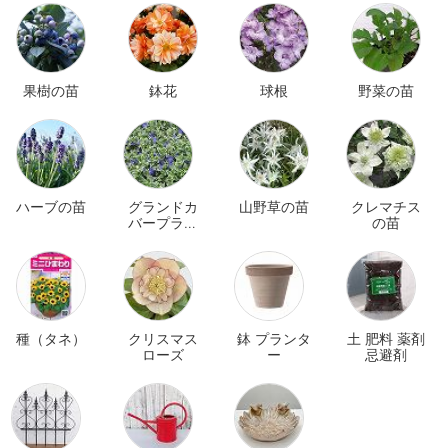
果樹の苗
鉢花
球根
野菜の苗
ハーブの苗
グランドカ
山野草の苗
クレマチス
バープラン
の苗
ツ
種（タネ）
クリスマス
鉢 プランタ
土 肥料 薬剤
ローズ
ー
忌避剤