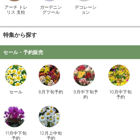
アーチ トレ
ガーデニン
デコレーシ
リス 支柱
グツール
ョン
特集から探す
セール・予約販売
セール
8月下旬予約
9月中下旬予
10月中下旬
約
予約
11月中下旬
12月上中旬
予約
予約