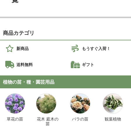
商品カテゴリ
新商品
もうすぐ入荷！
送料無料
ギフト
植物の苗・種・園芸用品
草花の苗
花木 庭木の
バラの苗
観葉植物
苗