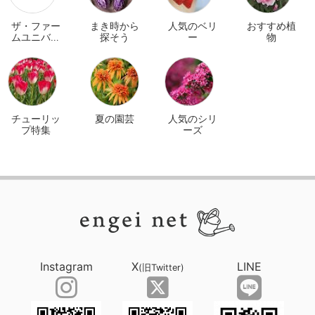
ザ・ファー
まき時から
人気のベリ
おすすめ植
ムユニバー
探そう
ー
物
サル オンラ
イン
チューリッ
夏の園芸
人気のシリ
プ特集
ーズ
Instagram
X
LINE
(旧Twitter)