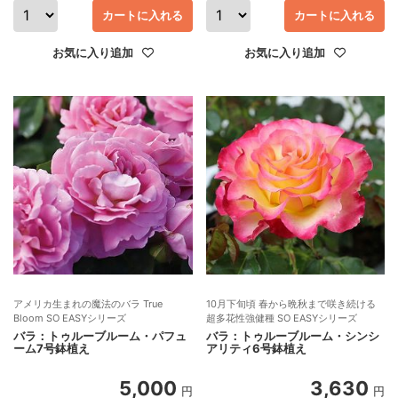
カートに入れる
カートに入れる
お気に入り追加
お気に入り追加
アメリカ生まれの魔法のバラ True
10月下旬頃 春から晩秋まで咲き続ける
Bloom SO EASYシリーズ
超多花性強健種 SO EASYシリーズ
バラ：トゥルーブルーム・パフュ
バラ：トゥルーブルーム・シンシ
ーム7号鉢植え
アリティ6号鉢植え
5,000
3,630
円
円