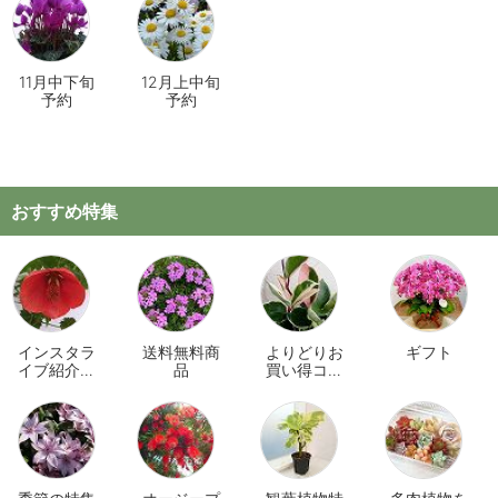
11月中下旬
12月上中旬
予約
予約
おすすめ特集
インスタラ
送料無料商
よりどりお
ギフト
イブ紹介商
品
買い得コー
品
ナー