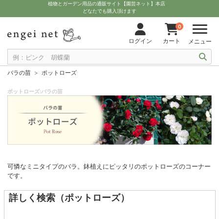
植物とガーデン用品の通販サイト【園芸ネット】本店
どなたでも購入頂けます
0
ログイン
カート
メニュー
バラの苗
ポットローズ
ポットローズ:バラの苗
可憐なミニタイプのバラ。鉢植えにピッタリのポットローズのコーナー
です。
詳しく検索（ポットローズ）