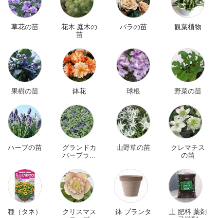
草花の苗
花木 庭木の
バラの苗
観葉植物
苗
果樹の苗
鉢花
球根
野菜の苗
ハーブの苗
グランドカ
山野草の苗
クレマチス
バープラン
の苗
ツ
種（タネ）
クリスマス
鉢 プランタ
土 肥料 薬剤