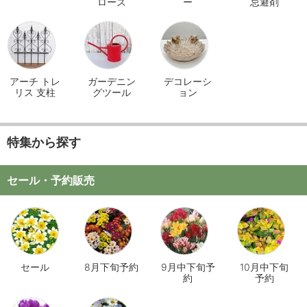
ローズ
ー
忌避剤
アーチ トレ
ガーデニン
デコレーシ
リス 支柱
グツール
ョン
特集から探す
セール・予約販売
セール
8月下旬予約
9月中下旬予
10月中下旬
約
予約