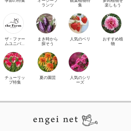
季節の特集
オージープ
観葉植物特
多肉植物を
ランツ
集
楽しもう
ザ・ファー
まき時から
人気のベリ
おすすめ植
ムユニバー
探そう
ー
物
サル オンラ
イン
チューリッ
夏の園芸
人気のシリ
プ特集
ーズ