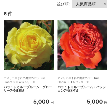
並び順:
6 件
アメリカ生まれの魔法のバラ True
アメリカ生まれの魔法のバラ True
Bloom SO EASYシリーズ
Bloom SO EASYシリーズ
バラ：トゥルーブルーム・グロー
バラ：トゥルーブルーム・パッシ
リー7号鉢植え
ョン7号鉢植え
5,000
5,000
円
円