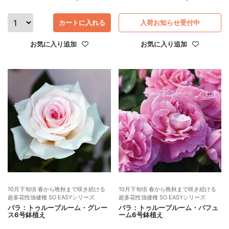
カートに入れる
入荷お知らせ受付中
お気に入り追加
お気に入り追加
10月下旬頃 春から晩秋まで咲き続ける
10月下旬頃 春から晩秋まで咲き続ける
超多花性強健種 SO EASYシリーズ
超多花性強健種 SO EASYシリーズ
バラ：トゥルーブルーム・グレー
バラ：トゥルーブルーム・パフュ
ス6号鉢植え
ーム6号鉢植え