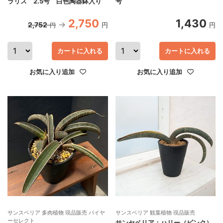
ラリス 2.5号 白色陶器鉢入り
号
2,750
1,430
2,752
円
円
円
カートに入れる
カートに入れる
お気に入り追加
お気に入り追加
サンスベリア 多肉植物 現品販売 バイヤ
サンスベリア 観葉植物 現品販売
ーセレクト
サンセベリア：ハリー（ピンク）