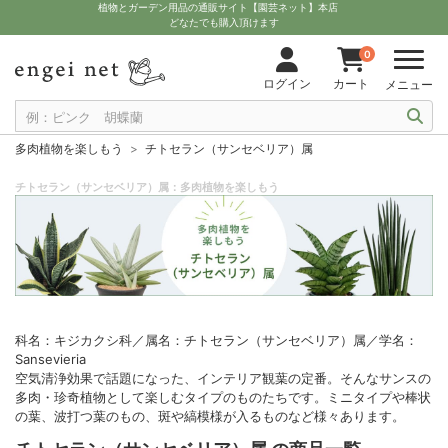
植物とガーデン用品の通販サイト【園芸ネット】本店
どなたでも購入頂けます
0
ログイン
カート
メニュー
多肉植物を楽しもう
チトセラン（サンセベリア）属
チトセラン（サンセベリア）属：多肉植物を楽しもう
科名：キジカクシ科／属名：チトセラン（サンセベリア）属／学名：
Sansevieria
空気清浄効果で話題になった、インテリア観葉の定番。そんなサンスの
多肉・珍奇植物として楽しむタイプのものたちです。ミニタイプや棒状
の葉、波打つ葉のもの、斑や縞模様が入るものなど様々あります。