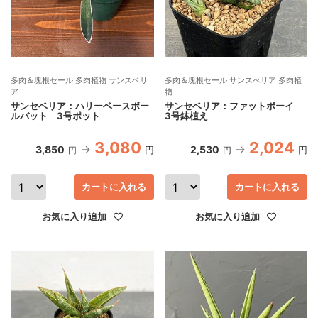
多肉＆塊根セール 多肉植物 サンスベリ
多肉＆塊根セール サンスべリア 多肉植
ア
物
サンセベリア：ハリーベースボー
サンセベリア：ファットボーイ
ルバット 3号ポット
3号鉢植え
3,080
2,024
3,850
2,530
円
円
円
円
カートに入れる
カートに入れる
お気に入り追加
お気に入り追加