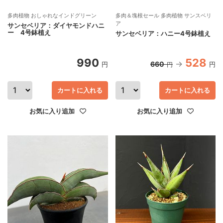
多肉植物 おしゃれなインドグリーン
多肉＆塊根セール 多肉植物 サンスベリ
ア
サンセベリア：ダイヤモンドハニ
ー 4号鉢植え
サンセベリア：ハニー4号鉢植え
990
528
660
円
円
円
カートに入れる
カートに入れる
お気に入り追加
お気に入り追加