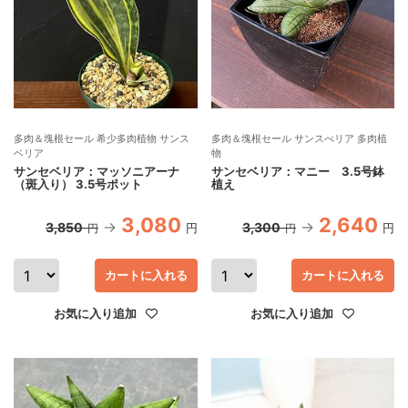
多肉＆塊根セール 希少多肉植物 サンス
多肉＆塊根セール サンスべリア 多肉植
ベリア
物
サンセベリア：マッソニアーナ
サンセベリア：マニー 3.5号鉢
（斑入り） 3.5号ポット
植え
3,080
2,640
3,850
3,300
円
円
円
円
カートに入れる
カートに入れる
お気に入り追加
お気に入り追加