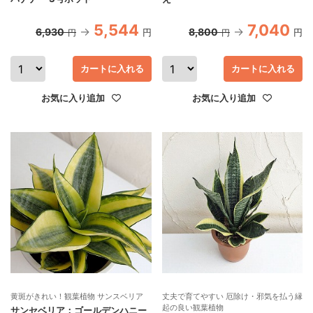
5,544
7,040
6,930
8,800
円
円
円
円
カートに入れる
カートに入れる
お気に入り追加
お気に入り追加
黄斑がきれい！観葉植物 サンスベリア
丈夫で育てやすい 厄除け・邪気を払う縁
起の良い観葉植物
サンセベリア：ゴールデンハニー