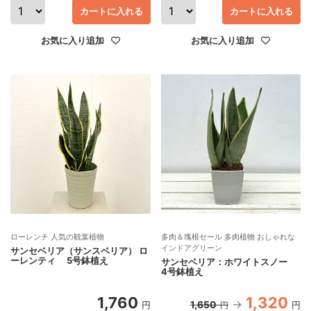
カートに入れる
カートに入れる
お気に入り追加
お気に入り追加
ローレンチ 人気の観葉植物
多肉＆塊根セール 多肉植物 おしゃれな
インドアグリーン
サンセベリア（サンスベリア） ロ
ーレンティ 5号鉢植え
サンセベリア：ホワイトスノー
4号鉢植え
1,760
1,320
1,650
円
円
円