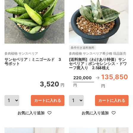
条件付き送料無料
多肉植物 サンスベリア
多肉植物 サンスベリア希少種 現品販売
サンセベリア：ミニゴールド 3
[送料無料]（わけあり特価）サン
号ポット
セベリア：ボンセレンシス・ドワ
ーフ斑入り 2.5鉢植え
135,850
220,000
3,520
円
円
円
カートに入れる
カートに入れる
お気に入り追加
お気に入り追加