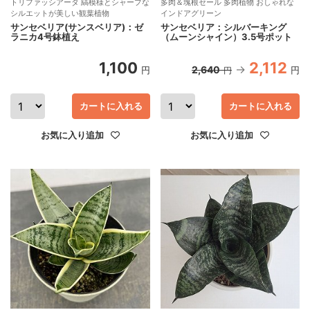
トリファッシアータ 縞模様とシャープな
多肉＆塊根セール 多肉植物 おしゃれな
シルエットが美しい観葉植物
インドアグリーン
サンセベリア(サンスベリア)：ゼ
サンセベリア：シルバーキング
ラニカ4号鉢植え
（ムーンシャイン）3.5号ポット
1,100
2,112
2,640
円
円
円
カートに入れる
カートに入れる
お気に入り追加
お気に入り追加