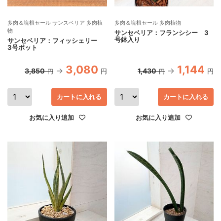
多肉＆塊根セール サンスベリア 多肉植
多肉＆塊根セール 多肉植物
物
サンセベリア：フランシシー 3
号鉢入り
サンセベリア：フィッシェリー
3号ポット
3,080
1,144
3,850
1,430
円
円
円
円
カートに入れる
カートに入れる
お気に入り追加
お気に入り追加