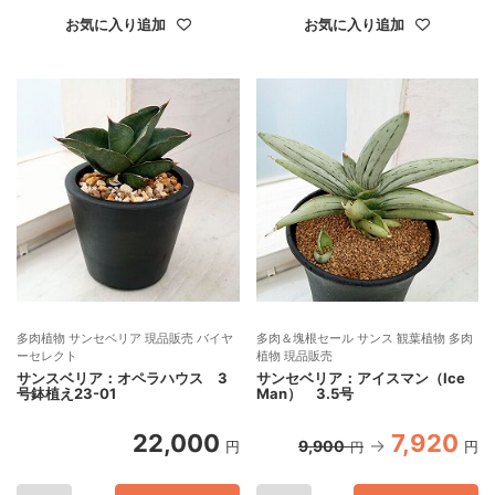
お気に入り追加
お気に入り追加
多肉植物 サンセベリア 現品販売 バイヤ
多肉＆塊根セール サンス 観葉植物 多肉
ーセレクト
植物 現品販売
サンスベリア：オペラハウス 3
サンセベリア：アイスマン（Ice
号鉢植え23-01
Man） 3.5号
22,000
7,920
9,900
円
円
円