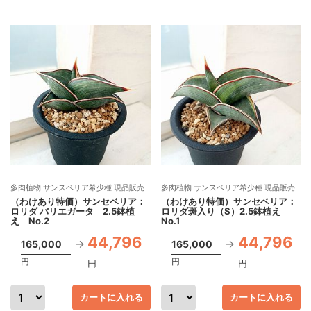
多肉植物 サンスベリア希少種 現品販売
多肉植物 サンスベリア希少種 現品販売
（わけあり特価）サンセベリア：
（わけあり特価）サンセベリア：
ロリダ バリエガータ 2.5鉢植
ロリダ斑入り（S）2.5鉢植え
え No.2
No.1
44,796
44,796
165,000
165,000
円
円
円
円
カートに入れる
カートに入れる