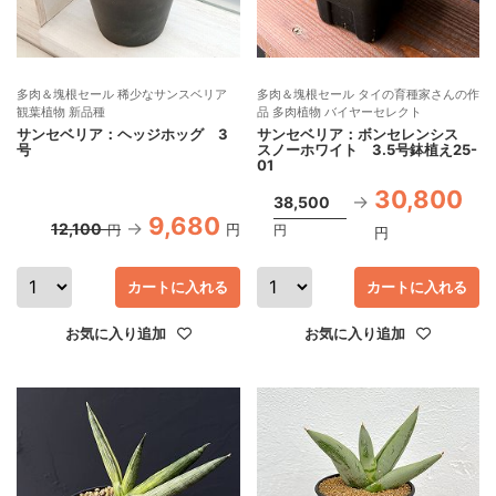
多肉＆塊根セール 稀少なサンスベリア
多肉＆塊根セール タイの育種家さんの作
観葉植物 新品種
品 多肉植物 バイヤーセレクト
サンセベリア：ヘッジホッグ 3
サンセベリア：ボンセレンシス
号
スノーホワイト 3.5号鉢植え25-
01
30,800
38,500
9,680
12,100
円
円
円
円
カートに入れる
カートに入れる
お気に入り追加
お気に入り追加