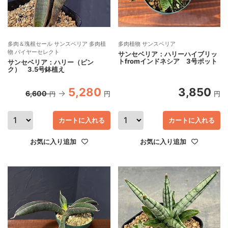
多肉＆塊根セール サンスベリア 多肉植
多肉植物 サンスベリア
物 バイヤーセレクト
サンセベリア：ハリーハイブリッ
トfromインドネシア 3号ポット
サンセベリア：ハリー（ピン
ク） 3.5号鉢植え
5,280
3,850
6,600
円
円
円
カートに入れる
カートに入れる
お気に入り追加
お気に入り追加