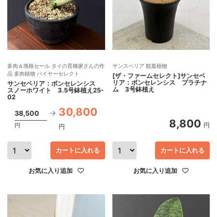
多肉＆塊根セール タイの育種家さんの作
サンスベリア 観葉植物
品 多肉植物 バイヤーセレクト
[ザ・ファームセレクト]サンセベ
リア：ボンセレンシス プラチナ
サンセベリア：ボンセレンシス
ム 3号鉢植え
スノーホワイト 3.5号鉢植え25-
02
30,800
38,500
8,800
円
円
円
カートに入れる
カートに入れる
お気に入り追加
お気に入り追加