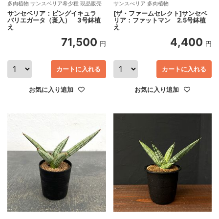
多肉植物 サンスベリア希少種 現品販売
サンスべリア 多肉植物
サンセベリア：ピングイキュラ
[ザ・ファームセレクト]サンセベ
バリエガータ（斑入） 3号鉢植
リア：ファットマン 2.5号鉢植
え
え
71,500
4,400
円
円
カートに入れる
カートに入れる
お気に入り追加
お気に入り追加