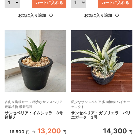
カートに入れる
カートに入れる
お気に入り追加
お気に入り追加
多肉＆塊根セール 稀少なサンスベリア
稀少なサンスベリア 多肉植物 バイヤー
観葉植物 最新品種
セレクト
サンセベリア：イムシャラ 3号
サンセベリア：ガブリエラ バリ
鉢植え
エガータ 3号
13,200
14,300
16,500
円
円
円