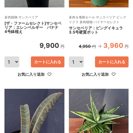
多肉植物 サンスベリア
多肉＆塊根セール サンスベリア ピング
イクラ 多肉植物 バイヤーセレクト
[ザ・ファームセレクト]サンセベ
リア：エレンベルギー バナナ
サンセベリア：ピングイキュラ
4号鉢植え
3.5号硬質ポット
9,900
3,960
4,950
円
円
円
カートに入れる
カートに入れる
お気に入り追加
お気に入り追加