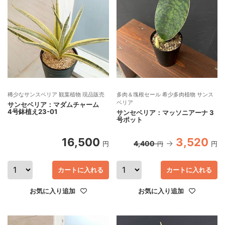
稀少なサンスベリア 観葉植物 現品販売
多肉＆塊根セール 希少多肉植物 サンス
ベリア
サンセベリア：マダムチャーム
4号鉢植え23-01
サンセベリア：マッソニアーナ 3
号ポット
16,500
3,520
4,400
円
円
円
カートに入れる
カートに入れる
お気に入り追加
お気に入り追加