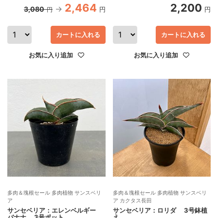
2,464
2,200
3,080
円
円
円
カートに入れる
カートに入れる
お気に入り追加
お気に入り追加
多肉＆塊根セール 多肉植物 サンスベリ
多肉＆塊根セール 多肉植物 サンスベリ
ア
ア カクタス長田
サンセベリア：エレンベルギー
サンセベリア：ロリダ 3号鉢植
バナナ 3号ポット
え