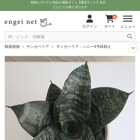
植物とガーデン用品の通販サイト【園芸ネット】本店
どなたでも購入頂けます
0
ログイン
カート
メニュー
観葉植物
サンセベリア
サンセベリア：ハニー4号鉢植え
観葉植物特集
ポットサイズ別 4号～5.5号
サンセベリア：ハニー4号鉢
セール
多肉＆塊根セール
サンセベリア：ハニー4号鉢植え
多肉植物を楽しもう
チトセラン（サンセベリア）属
サンセベリア：ハニ