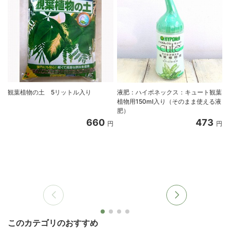
観葉植物の土 5リットル入り
液肥：ハイポネックス：キュート観葉
植物用150ml入り（そのまま使える液
肥）
660
473
円
円
このカテゴリのおすすめ