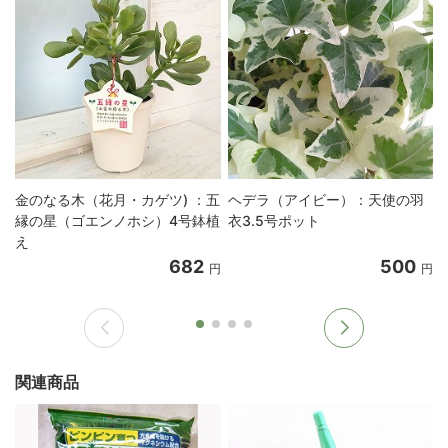
金のなる木（花月・カゲツ) ：五
ヘデラ（アイビー）：天使の羽
縁の星（ゴエンノホシ）4号鉢植
衣3.5号ポット
え
682
500
円
円
関連商品