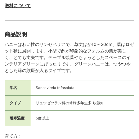
送料について
商品説明
ハニーはわい性のサンセベリアで、草丈はが10～20cm、葉はロゼ
ット状に展開します。小型で酢が印象的なフォルムの葉が美し
く、とても丈夫です。テーブル観葉やちょっとしたスペースのイ
ンテリアグリーンにぴったりです。グリーンハニーは、つやつや
とした緑の紋斑が入るタイプです。
学名
Sansevieria trifasciata
タイプ
リュウゼツラン科の常緑多年生多肉植物
耐寒温度
5度以上
育て方：