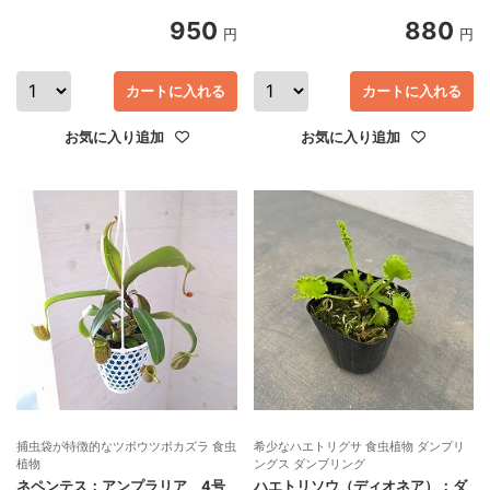
950
880
円
円
カートに入れる
カートに入れる
お気に入り追加
お気に入り追加
捕虫袋が特徴的なツボウツボカズラ 食虫
希少なハエトリグサ 食虫植物 ダンプリ
植物
ングス ダンブリング
ネペンテス：アンプラリア 4号
ハエトリソウ（ディオネア）：ダ