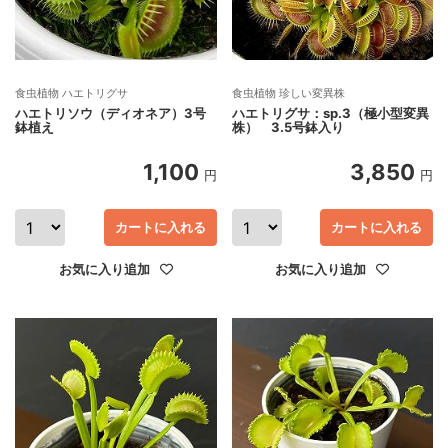
食虫植物 ハエトリグサ
食虫植物 珍しい変異株
ハエトリソウ（ディオネア）3号
ハエトリグサ：sp.3（極小型変異
鉢植え
株） 3.5号鉢入り
1,100
3,850
円
円
カートに入れる
カートに入れる
お気に入り追加
お気に入り追加