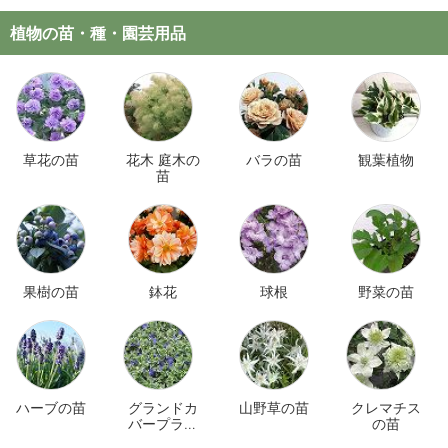
植物の苗・種・園芸用品
草花の苗
花木 庭木の
バラの苗
観葉植物
苗
果樹の苗
鉢花
球根
野菜の苗
ハーブの苗
グランドカ
山野草の苗
クレマチス
バープラン
の苗
ツ