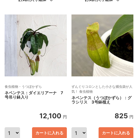
食虫植物・うつぼかずら
ずんぐりコロンとした小さな捕虫袋が人
気！ 食虫植物
ネペンテス：ダイエリアーナ 7
号吊り鉢入り
ネペンテス（うつぼかずら）：グ
ラシリス 3号鉢植え
12,100
825
円
円
カートに入れる
カートに入れる