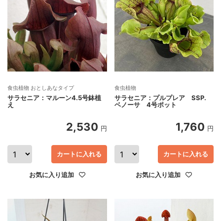
食虫植物 おとしあなタイプ
食虫植物
サラセニア：マルーン4.5号鉢植
サラセニア：プルプレア SSP.
え
ベノーサ 4号ポット
2,530
1,760
円
円
カートに入れる
カートに入れる
お気に入り追加
お気に入り追加