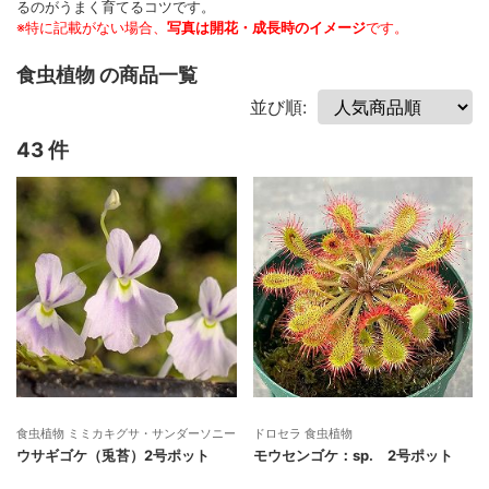
るのがうまく育てるコツです。
※特に記載がない場合、
写真は開花・成長時のイメージ
です。
食虫植物 の商品一覧
並び順:
43 件
食虫植物 ミミカキグサ・サンダーソニー
ドロセラ 食虫植物
ウサギゴケ（兎苔）2号ポット
モウセンゴケ：sp. 2号ポット