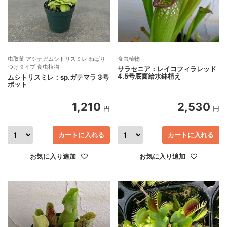
虫取菫 アシナガムシトリスミレ ねばり
食虫植物
つけタイプ 食虫植物
サラセニア：レイコフィラレッド
4.5号底面給水鉢植え
ムシトリスミレ：sp.ガテマラ 3号
ポット
1,210
2,530
円
円
カートに入れる
カートに入れる
お気に入り追加
お気に入り追加