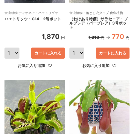
食虫植物 ディオネア・ハエトリグサ
食虫植物・落とし穴タイプ 食虫植物
ハエトリソウ：G14 2号ポット
（わけあり特価）サラセニア：プ
ルプレア（パープレア）3号ポッ
ト
1,870
770
1,210
円
円
円
カートに入れる
カートに入れる
お気に入り追加
お気に入り追加