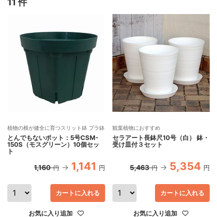
11 件
植物の根が健全に育つスリット鉢 プラ鉢
観葉植物におすすめ
とんでもないポット：5号CSM-
セラアート長鉢尺10号（白） 鉢・
150S（モスグリーン）10個セッ
受け皿付３セット
ト
1,141
5,354
1,160
5,463
円
円
円
円
カートに入れる
カートに入れる
お気に入り追加
お気に入り追加