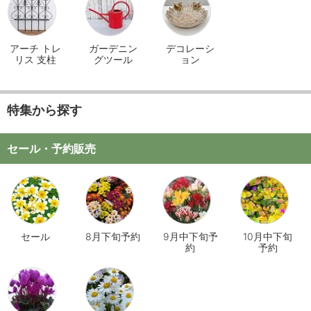
アーチ トレ
ガーデニン
デコレーシ
リス 支柱
グツール
ョン
特集から探す
セール・予約販売
セール
8月下旬予約
9月中下旬予
10月中下旬
約
予約