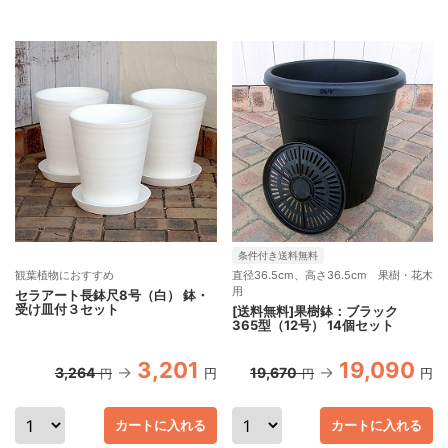
条件付き送料無料
観葉植物におすすめ
直径36.5cm、高さ36.5cm 果樹・花木
用
セラアート長鉢尺8号（白） 鉢・
受け皿付３セット
[送料無料]果樹鉢：ブラック
365型（12号） 14個セット
3,201
19,090
3,264
19,670
円
円
円
円
カートに入れる
カートに入れる