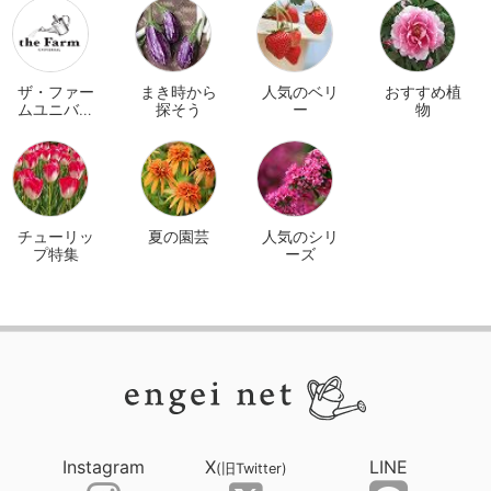
ザ・ファー
まき時から
人気のベリ
おすすめ植
ムユニバー
探そう
ー
物
サル オンラ
イン
チューリッ
夏の園芸
人気のシリ
プ特集
ーズ
Instagram
X
LINE
(旧Twitter)