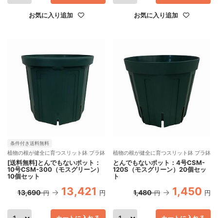
お気に入り追加
お気に入り追加
条件付き送料無料
植物の根が健全に育つスリット鉢 プラ鉢
植物の根が健全に育つスリット鉢 プラ鉢
[送料無料]とんでもないポット：
とんでもないポット：4号CSM-
10号CSM-300（モスグリーン）
120S（モスグリーン）20個セッ
10個セット
ト
13,421
1,450
13,690
1,480
円
円
円
円