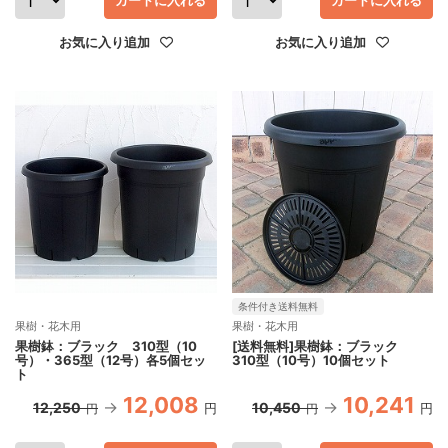
カートに入れる
カートに入れる
お気に入り追加
お気に入り追加
条件付き送料無料
果樹・花木用
果樹・花木用
果樹鉢：ブラック 310型（10
[送料無料]果樹鉢：ブラック
号）・365型（12号）各5個セッ
310型（10号）10個セット
ト
12,008
10,241
12,250
10,450
円
円
円
円