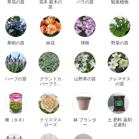
草花の苗
花木 庭木の
バラの苗
観葉植物
苗
果樹の苗
鉢花
球根
野菜の苗
ハーブの苗
グランドカ
山野草の苗
クレマチス
バープラン
の苗
ツ
種（タネ）
クリスマス
鉢 プランタ
土 肥料 薬剤
ローズ
ー
忌避剤