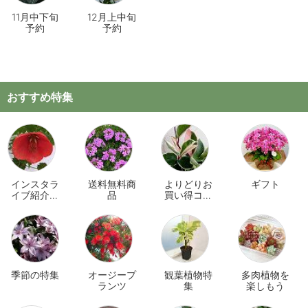
11月中下旬
12月上中旬
予約
予約
おすすめ特集
インスタラ
送料無料商
よりどりお
ギフト
イブ紹介商
品
買い得コー
品
ナー
季節の特集
オージープ
観葉植物特
多肉植物を
ランツ
集
楽しもう