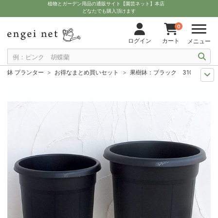
植物とガーデン用品の通販サイト【園芸ネット】本店
どなたでも購入頂けます
0
ログイン
カート
メニュー
鉢 プランター
お得なまとめ買いセット
果樹鉢：ブラック 310型（10号
人気のベリー
ラズベリー・ブラックベリーのおすすめ資材
果樹鉢：ブラッ
11月中下旬予約
グッズ・資材
果樹鉢：ブラック 310型（10号）・365
12月上中旬予約
グッズ・資材
果樹鉢：ブラック 310型（10号）・365