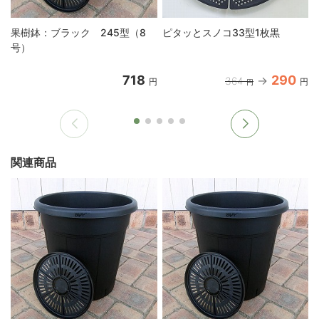
果樹鉢：ブラック 245型（8
ピタッとスノコ33型1枚黒
号）
718
290
364
円
円
円
関連商品