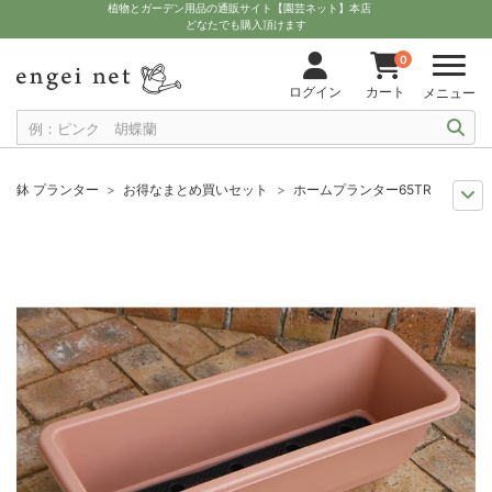
植物とガーデン用品の通販サイト【園芸ネット】本店
どなたでも購入頂けます
0
ログイン
カート
メニュー
鉢 プランター
お得なまとめ買いセット
ホームプランター65TR 10個セッ
11月中下旬予約
グッズ・資材
ホームプランター65TR 10個セット
12月上中旬予約
グッズ・資材
ホームプランター65TR 10個セット
10月中下旬予約
グッズ・資材
ホームプランター65TR 10個セット