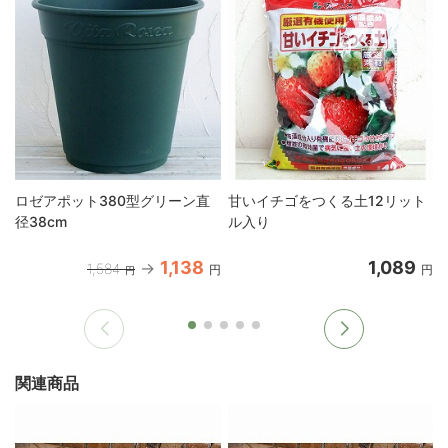
ロゼアポット380型グリーン直
甘いイチゴをつくる土12リット
径38cm
ル入り
1,138
1,089
1,584
円
円
円
関連商品