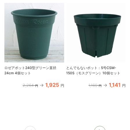
ロゼアポット240型グリーン直径
とんでもないポット：5号CSM-
24cm 4個セット
150S（モスグリーン）10個セット
1,925
1,141
2,264
1,160
円
円
円
円