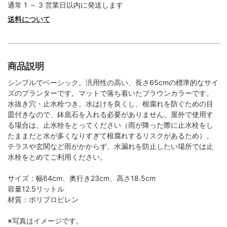
通常 1 ～ 3 営業日以内に発送します
送料について
商品説明
シンプルでベーシック。汎用性の高い、長さ65cmの標準的なサイ
ズのプランターです。マットで落ち着いたブラウンカラーです。
水抜き穴・止水栓つき。水はけを良くし、根腐れを防ぐための目
皿付きなので、鉢底石を入れる必要がありません。屋外で使用す
る場合は、止水栓をとってください（雨が降った際に止水栓をし
たままだと水が多くなりすぎて根腐れするリスクがあるため）。
テラスや玄関など雨がかからず、水漏れを防止したい場所では止
水栓をとめてご利用ください。
サイズ：幅64cm、奥行き23cm、高さ18.5cm
容量12.5リットル
材質：ポリプロピレン
※写真はイメージです。