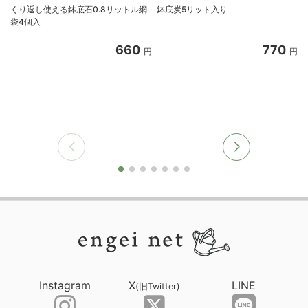
くり返し使える鉢底石0.8リットル網
鉢底炭5リット入り
袋4個入
660
770
円
円
Instagram
X
LINE
(旧Twitter)