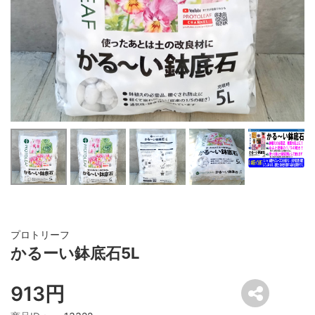
プロトリーフ
かるーい鉢底石5L
913円