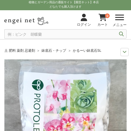
植物とガーデン用品の通販サイト【園芸ネット】本店
どなたでも購入頂けます
0
ログイン
カート
メニュー
土 肥料 薬剤 忌避剤
鉢底石・チップ
かるーい鉢底石5L
11月中下旬予約
グッズ・資材
かるーい鉢底石5L
12月上中旬予約
グッズ・資材
かるーい鉢底石5L
10月中下旬予約
グッズ・資材
かるーい鉢底石5L