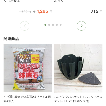
り（培養土）
ル入り
1,265
715
1,375
円
円
円
関連商品
くり返し使える鉢底石0.8リットル網
ハンギングバスケット：スリットバス
袋4個入
ケットSLT-25 (スポンジ付)