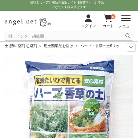
植物とガーデン用品の通販サイト【園芸ネット】本店
どなたでも購入頂けます
0
ログイン
カート
メニュー
土 肥料 薬剤 忌避剤
用土類単品お届け
ハーブ・香草の土5リットル入り
11月中下旬予約
グッズ・資材
ハーブ・香草の土5リットル入り（培養土
12月上中旬予約
グッズ・資材
ハーブ・香草の土5リットル入り（培養土
10月中下旬予約
グッズ・資材
ハーブ・香草の土5リットル入り（培養土