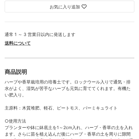
お気に入り追加
通常 1 ～ 3 営業日以内に発送します
送料について
商品説明
ハーブや香草栽培用の培養土です。ロックウール入りで通気・排
水がよく、湿気が苦手なハーブも元気に育ててくれます。有機た
い肥入り。
主原料：木質堆肥、軽石、ピートモス、バーミキュライト
○使用方法
プランターや鉢に鉢底土を1～2cm入れ、ハーブ・香草の土を入れ
ます。さらに苗を植え込んだ後にハーブ・香草の土を周りに隙間