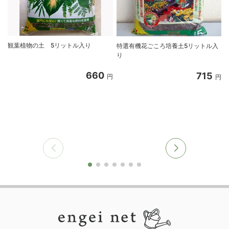
観葉植物の土 5リットル入り
特選有機花ごころ培養土5リットル入
り
660
715
円
円