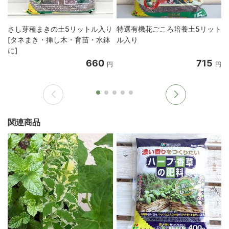
さし芽種まきの土5リットル入り
特選有機花ごころ培養土5リット
[タネまき・挿し木・育苗・水鉢
ル入り
に]
660
715
円
円
関連商品