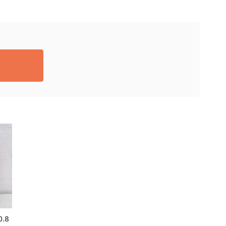
.8
かるーい鉢底石5L