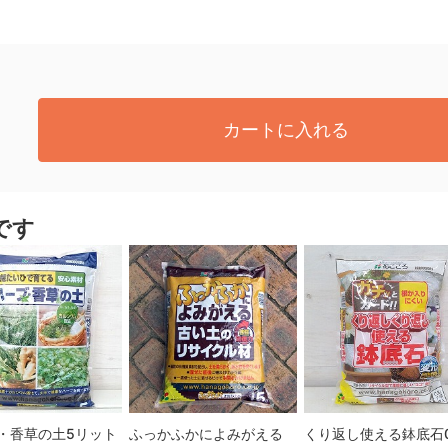
カートに入れる
です
・香草の土5リット
ふっかふかによみがえる
くり返し使える鉢底石0