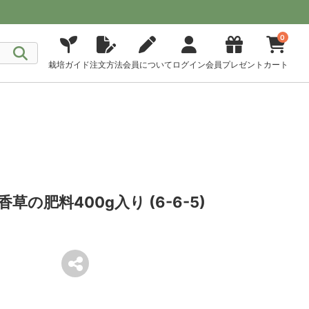
0
栽培ガイド
注文方法
会員について
ログイン
会員プレゼント
カート
の肥料400g入り (6-6-5)