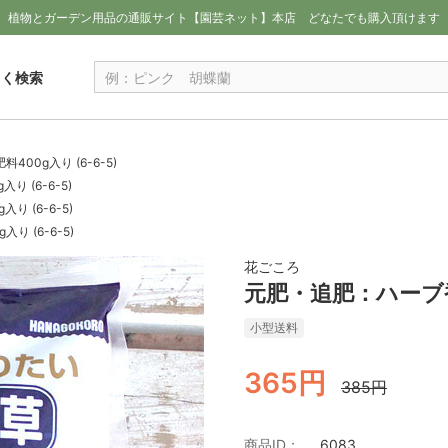
植物とガーデン用品の通販サイト【園芸ネット】本店
どなたでも購入頂けます
しく検索
00g入り (6-6-5)
 (6-6-5)
 (6-6-5)
 (6-6-5)
花ごころ
元肥・追肥：ハーブ香草
小型送料
365円
385円
商品ID：
6083